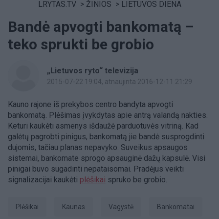
LRYTAS.TV
>
ŽINIOS
>
LIETUVOS DIENA
Bandė apvogti bankomatą –
teko sprukti be grobio
„Lietuvos ryto“ televizija
2015-07-22 19:04
, atnaujinta 2016-12-11 21:29
Kauno rajone iš prekybos centro bandyta apvogti
bankomatą. Plėšimas įvykdytas apie antrą valandą nakties.
Keturi kaukėti asmenys išdaužė parduotuvės vitriną. Kad
galėtų pagrobti pinigus, bankomatą jie bandė susprogdinti
dujomis, tačiau planas nepavyko. Suveikus apsaugos
sistemai, bankomate sprogo apsauginė dažų kapsulė. Visi
pinigai buvo sugadinti nepataisomai. Pradėjus veikti
signalizacijai kaukėti
plėšikai
spruko be grobio.
plėšikai
Kaunas
Vagystė
bankomatai