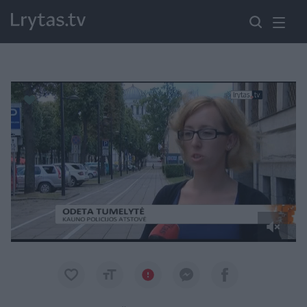
Paremkite Ukrainą