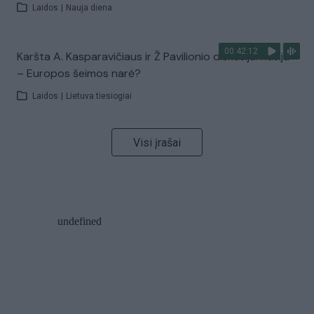
Laidos
|
Nauja diena
00:42:12
Karšta A. Kasparavičiaus ir Ž Pavilionio diskusija: Rusija
– Europos šeimos narė?
Laidos
|
Lietuva tiesiogiai
Visi įrašai