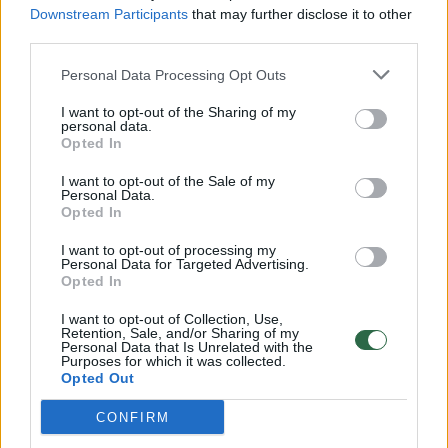
Downstream Participants
that may further disclose it to other
third parties.
00:00:57
Savaitės vidurys nusimato karštas: temperatūra kils iki
Personal Data Processing Opt Outs
32 laipsnių šilumos
I want to opt-out of the Sharing of my
Žinios
|
Orai
personal data.
Opted In
00:00:59
Nufilmavo, kaip patvino Vilniaus Vakarinis aplinkkelis:
I want to opt-out of the Sale of my
Personal Data.
vaizdas pribloškia
Opted In
Žinios
|
Lietuvos diena
I want to opt-out of processing my
Personal Data for Targeted Advertising.
Opted In
00:00:55
Avarija Vilniuje: į stotelę įsirėžęs automobilis sužalojo
I want to opt-out of Collection, Use,
dvi moteris
Retention, Sale, and/or Sharing of my
Personal Data that Is Unrelated with the
Purposes for which it was collected.
Žinios
|
Lietuvos diena
Opted Out
CONFIRM
Visi įrašai