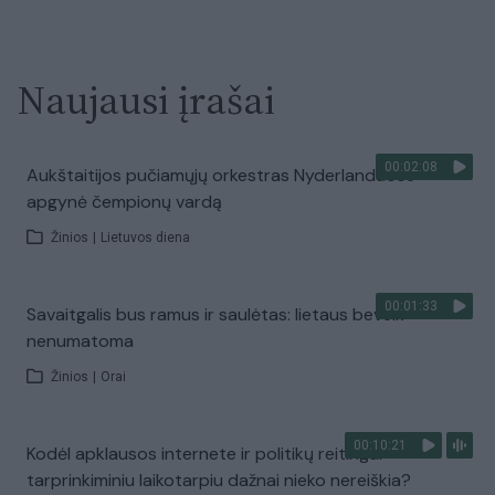
Naujausi įrašai
00:02:08
Aukštaitijos pučiamųjų orkestras Nyderlanduose
apgynė čempionų vardą
Žinios
|
Lietuvos diena
00:01:33
Savaitgalis bus ramus ir saulėtas: lietaus beveik
nenumatoma
Žinios
|
Orai
00:10:21
Kodėl apklausos internete ir politikų reitingai
tarprinkiminiu laikotarpiu dažnai nieko nereiškia?