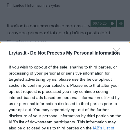
Laidos
|
Informacinis skydas
00:15:25
Ruošiantis naujiems mokslo metams – vaikų teisių
tarnybos primena: štai apie ką būtina pasikalbėti
Laidos
|
Nauja diena
Lrytas.lt -
Do Not Process My Personal Information
Visi įrašai
If you wish to opt-out of the sale, sharing to third parties, or
processing of your personal or sensitive information for
targeted advertising by us, please use the below opt-out
Žiūrimiausi įrašai
section to confirm your selection. Please note that after your
opt-out request is processed you may continue seeing
interest-based ads based on personal information utilized by
us or personal information disclosed to third parties prior to
00:00:30
Vaizdai iš tragiškos avarijos Vilniaus r.: dviejų moterų ir
your opt-out. You may separately opt-out of the further
disclosure of your personal information by third parties on the
vaiko gyvybių išgelbėti nepavyko
IAB’s list of downstream participants. This information may
Žinios
|
Lietuvos diena
also be disclosed by us to third parties on the
IAB’s List of