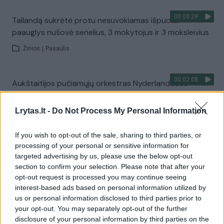
00:00:29
Tailandą sukrėtė protu nesuvokiamas išpuolis:
paauglys nušovė senelius, 3 mokytojus ir 3 moksleivius
Žinios
|
Pasaulis
00:02:08
Aukštaitijos pučiamųjų orkestras Nyderlanduose
apgynė čempionų vardą
Lrytas.lt -
Do Not Process My Personal Information
Žinios
|
Lietuvos diena
If you wish to opt-out of the sale, sharing to third parties, or
Visi įrašai
processing of your personal or sensitive information for
targeted advertising by us, please use the below opt-out
section to confirm your selection. Please note that after your
opt-out request is processed you may continue seeing
Žiūrimiausi įrašai
interest-based ads based on personal information utilized by
us or personal information disclosed to third parties prior to
your opt-out. You may separately opt-out of the further
disclosure of your personal information by third parties on the