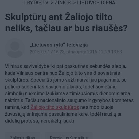
LRYTAS.TV
>
ŽINIOS
>
LIETUVOS DIENA
Skulptūrų ant Žaliojo tilto
neliks, tačiau ar bus riaušės?
„Lietuvos ryto“ televizija
2015-07-17 16:23
, atnaujinta 2016-12-29 13:53
Vilniaus savivaldybė iki pat paskutinės sekundės slepia,
kada Vilniaus centre nuo Žaliojo tilto virs 8 sovietinės
skulptūros. Specialūs joms vežti narvai jau pagaminti, su
policija suderintas saugumo planas, todėl sovietinių
simbolių nuėmimo laukiama artimiausiomis dienomis arba
naktimis. Tačiau nacionalinio saugumo ir gynybos komitetas
ramina, kad
Žaliojo tilto skulptūros
nesimbolizuoja
žuvusiųjų antrajame pasauliniame kare, todėl riaušių ar
didelių protestų nereikėtų laukti
Žaliasis tiltas
Remigijus Šimašius