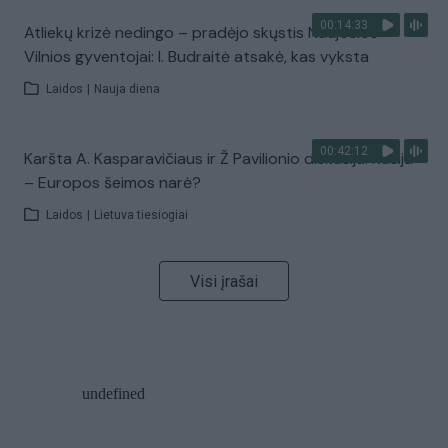
00:14:33
Atliekų krizė nedingo – pradėjo skųstis Naujosios
Vilnios gyventojai: I. Budraitė atsakė, kas vyksta
Laidos
|
Nauja diena
00:42:12
Karšta A. Kasparavičiaus ir Ž Pavilionio diskusija: Rusija
– Europos šeimos narė?
Laidos
|
Lietuva tiesiogiai
Visi įrašai