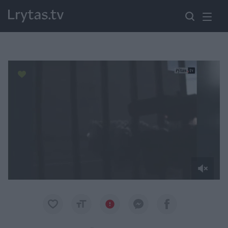
Paremkite Ukrainą