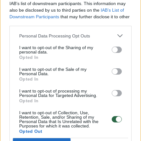
00:00:30
Vaizdai iš tragiškos avarijos Vilniaus r.: dviejų moterų ir
IAB’s list of downstream participants. This information may
vaiko gyvybių išgelbėti nepavyko
also be disclosed by us to third parties on the
IAB’s List of
Downstream Participants
that may further disclose it to other
Žinios
|
Lietuvos diena
third parties.
Personal Data Processing Opt Outs
00:00:57
Savaitės vidurys nusimato karštas: temperatūra kils iki
I want to opt-out of the Sharing of my
32 laipsnių šilumos
personal data.
Opted In
Žinios
|
Orai
I want to opt-out of the Sale of my
Personal Data.
Opted In
00:00:59
Nufilmavo, kaip patvino Vilniaus Vakarinis aplinkkelis:
vaizdas pribloškia
I want to opt-out of processing my
Personal Data for Targeted Advertising.
Žinios
|
Lietuvos diena
Opted In
I want to opt-out of Collection, Use,
Retention, Sale, and/or Sharing of my
00:15:54
V. Zalužno pasisakymą laiko bandymu įsitvirtinti
Personal Data that Is Unrelated with the
Purposes for which it was collected.
Ukrainos politikoje: jis yra neteisus
Opted Out
Laidos
|
Nauja diena