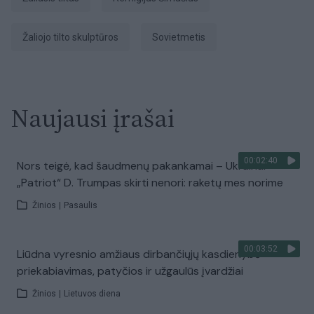
Žaliojo tilto skulptūros
sovietmetis
Naujausi įrašai
00:02:40
Nors teigė, kad šaudmenų pakankamai – Ukrainai
„Patriot“ D. Trumpas skirti nenori: raketų mes norime
Žinios
|
Pasaulis
00:03:52
Liūdna vyresnio amžiaus dirbančiųjų kasdienybė –
priekabiavimas, patyčios ir užgaulūs įvardžiai
Žinios
|
Lietuvos diena