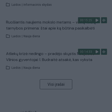
Laidos
|
Informacinis skydas
00:15:25
Ruošiantis naujiems mokslo metams – vaikų teisių
tarnybos primena: štai apie ką būtina pasikalbėti
Laidos
|
Nauja diena
00:14:33
Atliekų krizė nedingo – pradėjo skųstis Naujosios
Vilnios gyventojai: I. Budraitė atsakė, kas vyksta
Laidos
|
Nauja diena
Visi įrašai