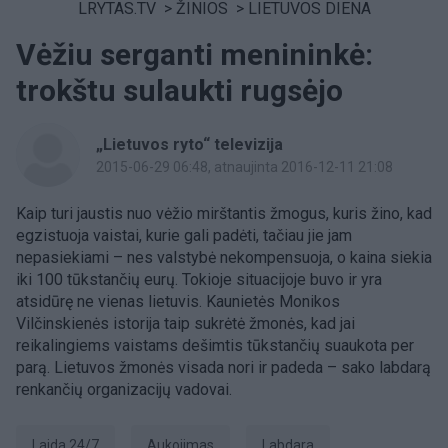
LRYTAS.TV
>
ŽINIOS
>
LIETUVOS DIENA
Vėžiu serganti menininkė:
trokštu sulaukti rugsėjo
„Lietuvos ryto“ televizija
2015-06-29 06:48
, atnaujinta 2016-12-11 21:08
Kaip turi jaustis nuo vėžio mirštantis žmogus, kuris žino, kad
egzistuoja vaistai, kurie gali padėti, tačiau jie jam
nepasiekiami – nes valstybė nekompensuoja, o kaina siekia
iki 100 tūkstančių eurų. Tokioje situacijoje buvo ir yra
atsidūrę ne vienas lietuvis. Kaunietės Monikos
Vilčinskienės istorija taip sukrėtė žmonės, kad jai
reikalingiems vaistams dešimtis tūkstančių suaukota per
parą. Lietuvos žmonės visada nori ir padeda – sako labdarą
renkančių organizacijų vadovai.
Laida 24/7
aukojimas
labdara