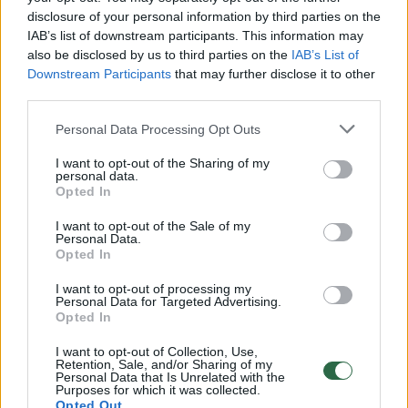
disclosure of your personal information by third parties on the
00:00:30
Vaizdai iš tragiškos avarijos Vilniaus r.: dviejų moterų ir
IAB’s list of downstream participants. This information may
also be disclosed by us to third parties on the
IAB’s List of
vaiko gyvybių išgelbėti nepavyko
Downstream Participants
that may further disclose it to other
Žinios
|
Lietuvos diena
third parties.
Personal Data Processing Opt Outs
00:00:57
Savaitės vidurys nusimato karštas: temperatūra kils iki
I want to opt-out of the Sharing of my
32 laipsnių šilumos
personal data.
Opted In
Žinios
|
Orai
I want to opt-out of the Sale of my
Personal Data.
Opted In
00:15:54
V. Zalužno pasisakymą laiko bandymu įsitvirtinti
Ukrainos politikoje: jis yra neteisus
I want to opt-out of processing my
Personal Data for Targeted Advertising.
Opted In
Laidos
|
Nauja diena
I want to opt-out of Collection, Use,
Retention, Sale, and/or Sharing of my
00:05:25
Personal Data that Is Unrelated with the
K. Prunskienės brolis prisiminė jaudinančią akimirką
Purposes for which it was collected.
prieš mirtį: „Tai buvo simbolinis mūsų pagerbimo
Opted Out