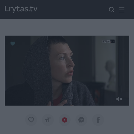
Paremkite Ukrainą