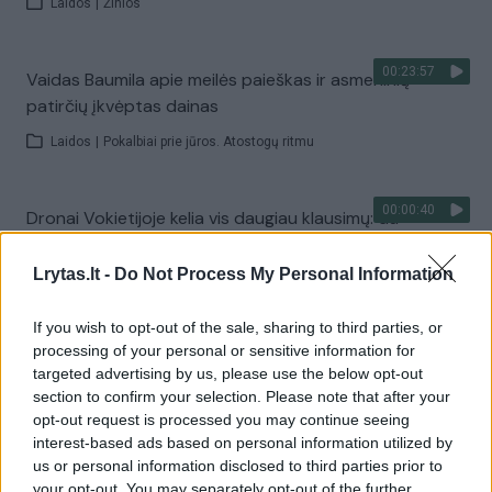
Laidos
|
Žinios
00:23:57
Vaidas Baumila apie meilės paieškas ir asmeninių
patirčių įkvėptas dainas
Laidos
|
Pokalbiai prie jūros. Atostogų ritmu
00:00:40
Dronai Vokietijoje kelia vis daugiau klausimų: du
pastebėti virš karinės bazės
Lrytas.lt -
Do Not Process My Personal Information
Žinios
|
Pasaulis
If you wish to opt-out of the sale, sharing to third parties, or
processing of your personal or sensitive information for
Visi įrašai
targeted advertising by us, please use the below opt-out
section to confirm your selection. Please note that after your
opt-out request is processed you may continue seeing
interest-based ads based on personal information utilized by
Žiūrimiausi įrašai
us or personal information disclosed to third parties prior to
your opt-out. You may separately opt-out of the further