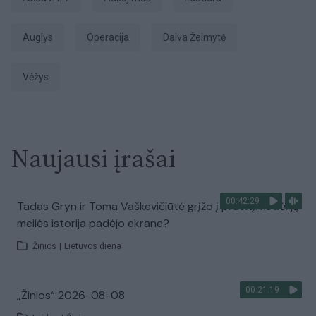
auglys
operacija
Daiva Žeimytė
Vėžys
Naujausi įrašai
00:42:29
Tadas Gryn ir Toma Vaškevičiūtė grįžo į praeitį: kodėl jų
meilės istorija padėjo ekrane?
Žinios
|
Lietuvos diena
00:21:19
„Žinios“ 2026-08-08