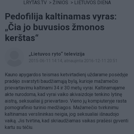
LRYTAS.TV
>
ŽINIOS
>
LIETUVOS DIENA
Pedofilija kaltinamas vyras:
„Čia jo buvusios žmonos
kerštas“
„Lietuvos ryto“ televizija
2015-06-11 14:14
, atnaujinta 2016-12-11 20:51
Kauno apygardos teismas ketvirtadienį uždarame posėdyje
pradėjo svarstyti baudžiamąją bylą, kurioje mažamečio
prievartavimu kaltinami 34 ir 30 metų vyrai. Kaltinamajame
akte nurodoma, kad vyrai vaiko akivaizdoje tenkino lytinę
aistrą, seksualiai jį prievartavo. Vieno jų kompiuteryje rasta
pornografinio turinio medžiagos. Mažamečio tvirkinimu
kaltinamas verslininkas neigia, jog seksualiai išnaudojo
vaiką. Jis tvirtina, kad skriaudžiamas vaikas prašėsi gyventi
kartu su tėčiu.