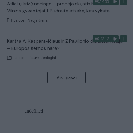
00:14:33
Atliekų krizė nedingo – pradėjo skųstis Naujosios
Vilnios gyventojai: I. Budraitė atsakė, kas vyksta
Laidos
|
Nauja diena
00:42:12
Karšta A. Kasparavičiaus ir Ž Pavilionio diskusija: Rusija
– Europos šeimos narė?
Laidos
|
Lietuva tiesiogiai
Visi įrašai