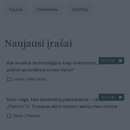
Kaunas
Verslininkai
pedofilija
Naujausi įrašai
00:21:56
Kai neveikia technologijos: kaip orientuotis, judėti ir
priimti sprendimus krizės metu?
Laidos
|
Išlikti rytojui
00:02:40
Nors teigė, kad šaudmenų pakankamai – Ukrainai
„Patriot“ D. Trumpas skirti nenori: raketų mes norime
Žinios
|
Pasaulis