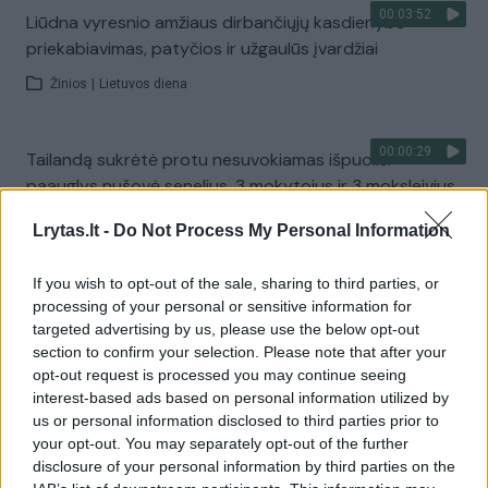
00:03:52
Liūdna vyresnio amžiaus dirbančiųjų kasdienybė –
priekabiavimas, patyčios ir užgaulūs įvardžiai
Žinios
|
Lietuvos diena
00:00:29
Tailandą sukrėtė protu nesuvokiamas išpuolis:
paauglys nušovė senelius, 3 mokytojus ir 3 moksleivius
Žinios
|
Pasaulis
Lrytas.lt -
Do Not Process My Personal Information
If you wish to opt-out of the sale, sharing to third parties, or
Visi įrašai
processing of your personal or sensitive information for
targeted advertising by us, please use the below opt-out
section to confirm your selection. Please note that after your
opt-out request is processed you may continue seeing
Žiūrimiausi įrašai
interest-based ads based on personal information utilized by
us or personal information disclosed to third parties prior to
your opt-out. You may separately opt-out of the further
disclosure of your personal information by third parties on the
00:00:30
Vaizdai iš tragiškos avarijos Vilniaus r.: dviejų moterų ir