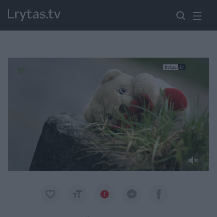
Paremkite Ukrainą