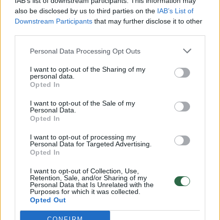
IAB’s list of downstream participants. This information may
vaiko gyvybių išgelbėti nepavyko
also be disclosed by us to third parties on the
IAB’s List of
Downstream Participants
that may further disclose it to other
Žinios
|
Lietuvos diena
third parties.
Personal Data Processing Opt Outs
00:00:57
Savaitės vidurys nusimato karštas: temperatūra kils iki
32 laipsnių šilumos
I want to opt-out of the Sharing of my
personal data.
Žinios
Opted In
|
Orai
I want to opt-out of the Sale of my
Personal Data.
00:15:54
V. Zalužno pasisakymą laiko bandymu įsitvirtinti
Opted In
Ukrainos politikoje: jis yra neteisus
I want to opt-out of processing my
Personal Data for Targeted Advertising.
Laidos
|
Nauja diena
Opted In
I want to opt-out of Collection, Use,
00:00:59
Retention, Sale, and/or Sharing of my
Nufilmavo, kaip patvino Vilniaus Vakarinis aplinkkelis:
Personal Data that Is Unrelated with the
vaizdas pribloškia
Purposes for which it was collected.
Opted Out
Žinios
|
Lietuvos diena
CONFIRM