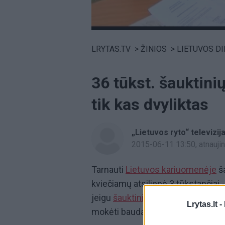
Volume
0%
LRYTAS.TV
>
ŽINIOS
>
LIETUVOS D
36 tūkst. šauktinių
tik kas dvyliktas
„Lietuvos ryto“ televizij
2015-06-11 13:50
, atnauj
Tarnauti
Lietuvos kariuomenėje
ša
kviečiamų atsiliepė 3 tūkstančiai 
jeigu
šauktiniai
neatsilieps, jų bus
Lrytas.lt -
mokėti baudą, grės areštas arba 