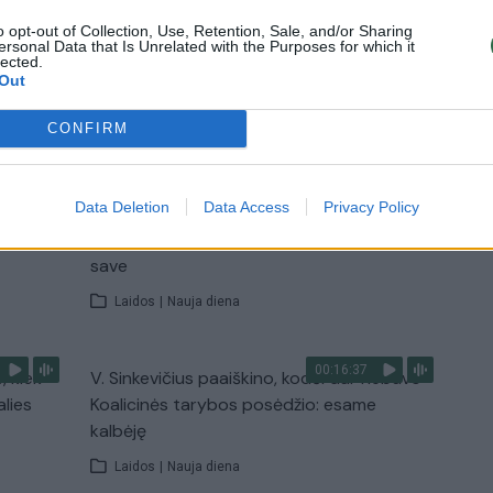
o opt-out of Collection, Use, Retention, Sale, and/or Sharing
Žinios
|
Lietuvos diena
ersonal Data that Is Unrelated with the Purposes for which it
lected.
Out
TV
CONFIRM
Visi įrašai
00:11:27
Data Deletion
Data Access
Privacy Policy
nio
Lietuvos pasiruošimą pavojams neigiamai
narė?
vertinantis šaulys: nustokime apgaudinėti
save
Laidos
|
Nauja diena
00:16:37
, kiek
V. Sinkevičius paaiškino, kodėl dar nebuvo
alies
Koalicinės tarybos posėdžio: esame
kalbėję
Laidos
|
Nauja diena