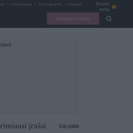
Ekrano
ius
Horoskopai
TV programa
Lrytas.lt
tema
Atsiųskite video
rimiausi įrašai
Visi įrašai