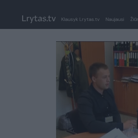
Klausyk Lrytas.tv
Naujausi
Žiū
Paremkite Ukrainą