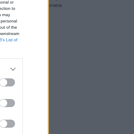
sonal or
omobilis sužalojo dvi moteris
ection to
ou may
Žinios
|
Lietuvos diena
 personal
out of the
 downstream
B’s List of