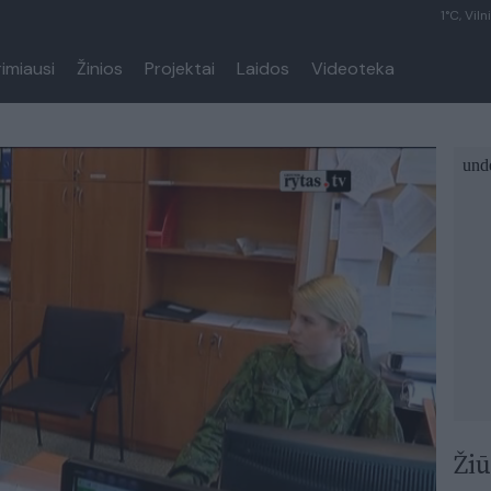
1°C, Viln
rimiausi
Žinios
Projektai
Laidos
Videoteka
Žiū