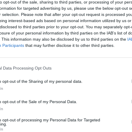
to opt-out of the sale, sharing to third parties, or processing of your per
aut
formation for targeted advertising by us, please use the below opt-out s
šauktiniai
Juozas Olekas
r selection. Please note that after your opt-out request is processed y
eing interest-based ads based on personal information utilized by us or
disclosed to third parties prior to your opt-out. You may separately opt-
losure of your personal information by third parties on the IAB’s list of
. This information may also be disclosed by us to third parties on the
IA
Participants
that may further disclose it to other third parties.
Visi įrašai
l Data Processing Opt Outs
0:57
00:42:12
aigsime
Karšta A. Kasparavičiaus ir Ž Pavilionio
o opt-out of the Sharing of my personal data.
diskusija: Rusija – Europos šeimos narė?
In
Laidos
|
Lietuva tiesiogiai
o opt-out of the Sale of my Personal Data.
In
2:33
00:04:00
dens
Kuprines pasvėrę specialistai įspėja apie
to opt-out of processing my Personal Data for Targeted
e:
pavojingą įprotį: tą daro daugiau nei pusė
ing.
In
pradinukų