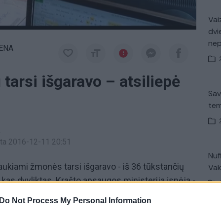
Vaiz
dvi
ne
IENA
 tarsi išgaravo – atsiliepė
Sav
tem
a
inta 2016-12-11 20:51
Nuf
ukiami žmonės tarsi išgaravo - iš 36 tūkstančių
Vak
- kas dvyliktas. Krašto apsaugos ministerija įspėja -
 ieškoma pasitelkiant policijos pagalbą, tada teks
Do Not Process My Personal Information
laisvės atėmimas.
Avar