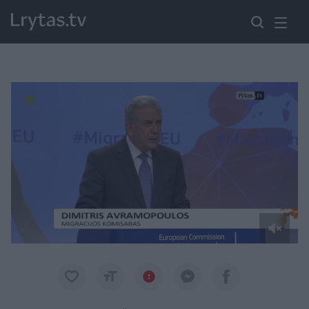
Paremkite Ukrainą