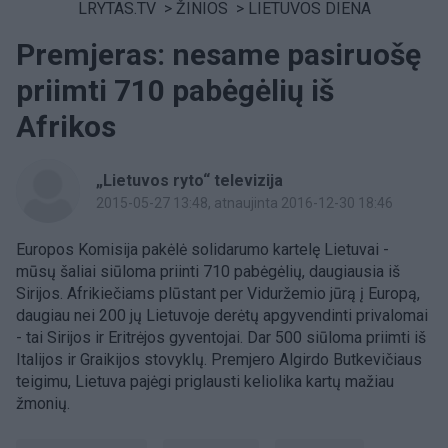
LRYTAS.TV
>
ŽINIOS
>
LIETUVOS DIENA
Premjeras: nesame pasiruošę
priimti 710 pabėgėlių iš
Afrikos
„Lietuvos ryto“ televizija
2015-05-27 13:48
, atnaujinta 2016-12-30 18:46
Europos Komisija pakėlė solidarumo kartelę Lietuvai -
mūsų šaliai siūloma priinti 710 pabėgėlių, daugiausia iš
Sirijos. Afrikiečiams plūstant per Viduržemio jūrą į Europą,
daugiau nei 200 jų Lietuvoje derėtų apgyvendinti privalomai
- tai Sirijos ir Eritrėjos gyventojai. Dar 500 siūloma priimti iš
Italijos ir Graikijos stovyklų. Premjero Algirdo Butkevičiaus
teigimu, Lietuva pajėgi priglausti keliolika kartų mažiau
žmonių.