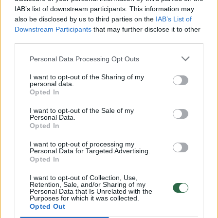
IAB’s list of downstream participants. This information may
vaiko gyvybių išgelbėti nepavyko
also be disclosed by us to third parties on the
IAB’s List of
Žinios
|
Lietuvos diena
Downstream Participants
that may further disclose it to other
third parties.
00:00:57
Personal Data Processing Opt Outs
Savaitės vidurys nusimato karštas: temperatūra kils iki
32 laipsnių šilumos
I want to opt-out of the Sharing of my
personal data.
Žinios
|
Orai
Opted In
I want to opt-out of the Sale of my
Personal Data.
00:15:54
V. Zalužno pasisakymą laiko bandymu įsitvirtinti
Opted In
Ukrainos politikoje: jis yra neteisus
I want to opt-out of processing my
Laidos
|
Nauja diena
Personal Data for Targeted Advertising.
Opted In
I want to opt-out of Collection, Use,
00:05:25
K. Prunskienės brolis prisiminė jaudinančią akimirką
Retention, Sale, and/or Sharing of my
Personal Data that Is Unrelated with the
prieš mirtį: „Tai buvo simbolinis mūsų pagerbimo
Purposes for which it was collected.
ženklas“
Opted Out