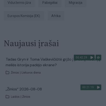
Viduržemio jūra
pabėgėliai
migracija
Europos Komisija (EK)
Afrika
Naujausi įrašai
00:42:29
Tadas Gryn ir Toma Vaškevičiūtė grįžo į praeitį: kodėl jų
meilės istorija padėjo ekrane?
Žinios
|
Lietuvos diena
00:21:19
„Žinios“ 2026-08-08
Laidos
|
Žinios