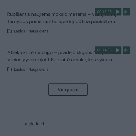
00:15:25
Ruošiantis naujiems mokslo metams – vaikų teisių
tarnybos primena: štai apie ką būtina pasikalbėti
Laidos
|
Nauja diena
00:14:33
Atliekų krizė nedingo – pradėjo skųstis Naujosios
Vilnios gyventojai: I. Budraitė atsakė, kas vyksta
Laidos
|
Nauja diena
Visi įrašai