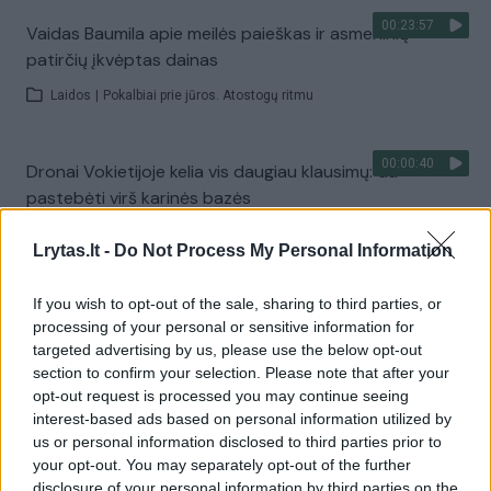
00:23:57
Vaidas Baumila apie meilės paieškas ir asmeninių
patirčių įkvėptas dainas
Laidos
|
Pokalbiai prie jūros. Atostogų ritmu
00:00:40
Dronai Vokietijoje kelia vis daugiau klausimų: du
pastebėti virš karinės bazės
Žinios
|
Pasaulis
Lrytas.lt -
Do Not Process My Personal Information
If you wish to opt-out of the sale, sharing to third parties, or
Visi įrašai
processing of your personal or sensitive information for
targeted advertising by us, please use the below opt-out
section to confirm your selection. Please note that after your
opt-out request is processed you may continue seeing
Žiūrimiausi įrašai
interest-based ads based on personal information utilized by
us or personal information disclosed to third parties prior to
your opt-out. You may separately opt-out of the further
00:00:30
Vaizdai iš tragiškos avarijos Vilniaus r.: dviejų moterų ir
disclosure of your personal information by third parties on the