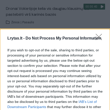
00:00:40
Dronai Vokietijoje kelia vis daugiau klausimų: du
pastebėti virš karinės bazės
Žinios
|
Pasaulis
Lrytas.lt -
Do Not Process My Personal Information
Visi įrašai
If you wish to opt-out of the sale, sharing to third parties, or
processing of your personal or sensitive information for
Žiūrimiausi įrašai
targeted advertising by us, please use the below opt-out
section to confirm your selection. Please note that after your
opt-out request is processed you may continue seeing
interest-based ads based on personal information utilized by
00:00:30
Vaizdai iš tragiškos avarijos Vilniaus r.: dviejų moterų ir
us or personal information disclosed to third parties prior to
vaiko gyvybių išgelbėti nepavyko
your opt-out. You may separately opt-out of the further
disclosure of your personal information by third parties on the
Žinios
|
Lietuvos diena
IAB’s list of downstream participants. This information may
also be disclosed by us to third parties on the
IAB’s List of
Downstream Participants
that may further disclose it to other
00:00:57