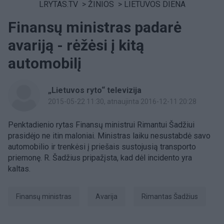
LRYTAS.TV
>
ŽINIOS
>
LIETUVOS DIENA
Finansų ministras padarė
avariją - rėžėsi į kitą
automobilį
„Lietuvos ryto“ televizija
2015-05-22 11:30
, atnaujinta 2016-12-11 20:28
Penktadienio rytas Finansų ministrui Rimantui Šadžiui
prasidėjo ne itin maloniai. Ministras laiku nesustabdė savo
automobilio ir trenkėsi į priešais sustojusią transporto
priemonę. R. Šadžius pripažįsta, kad dėl incidento yra
kaltas.
finansų ministras
avarija
Rimantas Šadžius