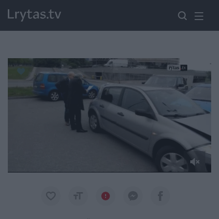
Paremkite Ukrainą