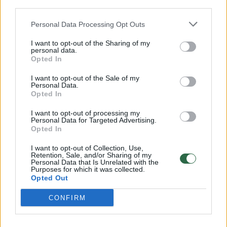
Savaitės vidurys nusimato karštas: temperatūra kils iki
third parties.
32 laipsnių šilumos
Personal Data Processing Opt Outs
Žinios
|
Orai
I want to opt-out of the Sharing of my
personal data.
Opted In
00:15:54
V. Zalužno pasisakymą laiko bandymu įsitvirtinti
Ukrainos politikoje: jis yra neteisus
I want to opt-out of the Sale of my
Personal Data.
Opted In
Laidos
|
Nauja diena
I want to opt-out of processing my
Personal Data for Targeted Advertising.
00:00:59
Nufilmavo, kaip patvino Vilniaus Vakarinis aplinkkelis:
Opted In
vaizdas pribloškia
I want to opt-out of Collection, Use,
Retention, Sale, and/or Sharing of my
Žinios
|
Lietuvos diena
Personal Data that Is Unrelated with the
Purposes for which it was collected.
Opted Out
Visi įrašai
CONFIRM