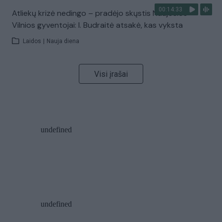
00:14:33
Atliekų krizė nedingo – pradėjo skųstis Naujosios
Vilnios gyventojai: I. Budraitė atsakė, kas vyksta
Laidos
|
Nauja diena
Visi įrašai