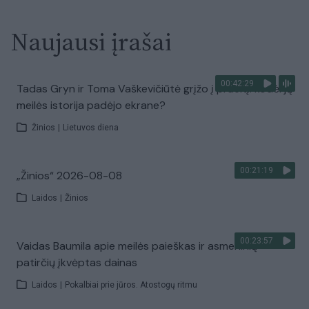
Naujausi įrašai
00:42:29
Tadas Gryn ir Toma Vaškevičiūtė grįžo į praeitį: kodėl jų
meilės istorija padėjo ekrane?
Žinios
|
Lietuvos diena
00:21:19
„Žinios“ 2026-08-08
Laidos
|
Žinios
00:23:57
Vaidas Baumila apie meilės paieškas ir asmeninių
patirčių įkvėptas dainas
Laidos
|
Pokalbiai prie jūros. Atostogų ritmu