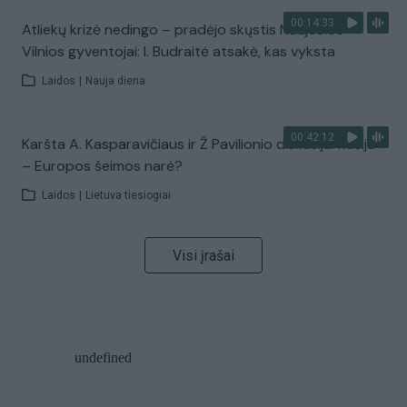
00:14:33
Atliekų krizė nedingo – pradėjo skųstis Naujosios
Vilnios gyventojai: I. Budraitė atsakė, kas vyksta
Laidos
|
Nauja diena
00:42:12
Karšta A. Kasparavičiaus ir Ž Pavilionio diskusija: Rusija
– Europos šeimos narė?
Laidos
|
Lietuva tiesiogiai
Visi įrašai