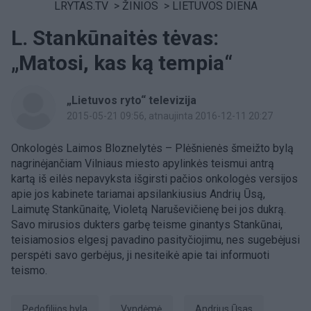
LRYTAS.TV
>
ŽINIOS
>
LIETUVOS DIENA
L. Stankūnaitės tėvas:
„Matosi, kas ką tempia“
„Lietuvos ryto“ televizija
2015-05-21 09:56
, atnaujinta 2016-12-11 20:27
Onkologės Laimos Bloznelytės – Plėšnienės šmeižto bylą
nagrinėjančiam Vilniaus miesto apylinkės teismui antrą
kartą iš eilės nepavyksta išgirsti pačios onkologės versijos
apie jos kabinete tariamai apsilankiusius Andrių Ūsą,
Laimutę Stankūnaitę, Violetą Naruševičienę bei jos dukrą.
Savo mirusios dukters garbę teisme ginantys Stankūnai,
teisiamosios elgesį pavadino pasityčiojimu, nes sugebėjusi
perspėti savo gerbėjus, ji nesiteikė apie tai informuoti
teismo.
pedofilijos byla
vyndėmė
Andrius Ūsas