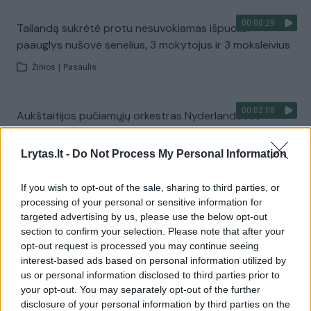
00:00:29
Tailandą sukrėtė protu nesuvokiamas išpuolis:
paauglys nušovė senelius, 3 mokytojus ir 3 moksleivius
Žinios
|
Pasaulis
00:02:08
Aukštaitijos pučiamųjų orkestras Nyderlanduose
apgynė čempionų vardą
Lrytas.lt -
Do Not Process My Personal Information
Žinios
|
Lietuvos diena
If you wish to opt-out of the sale, sharing to third parties, or
Visi įrašai
processing of your personal or sensitive information for
targeted advertising by us, please use the below opt-out
section to confirm your selection. Please note that after your
opt-out request is processed you may continue seeing
Žiūrimiausi įrašai
interest-based ads based on personal information utilized by
us or personal information disclosed to third parties prior to
your opt-out. You may separately opt-out of the further
disclosure of your personal information by third parties on the