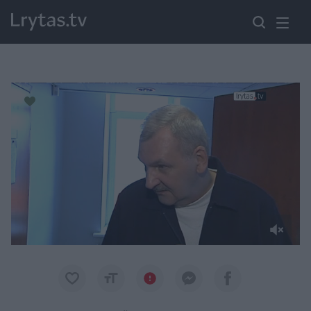
Paremkite Ukrainą