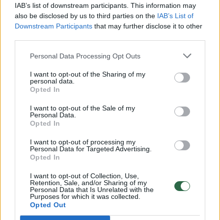
00:00:30
Vaizdai iš tragiškos avarijos Vilniaus r.: dviejų moterų ir
IAB’s list of downstream participants. This information may
vaiko gyvybių išgelbėti nepavyko
also be disclosed by us to third parties on the
IAB’s List of
Downstream Participants
that may further disclose it to other
Žinios
|
Lietuvos diena
third parties.
Personal Data Processing Opt Outs
00:00:57
Savaitės vidurys nusimato karštas: temperatūra kils iki
I want to opt-out of the Sharing of my
32 laipsnių šilumos
personal data.
Opted In
Žinios
|
Orai
I want to opt-out of the Sale of my
Personal Data.
Opted In
00:00:59
Nufilmavo, kaip patvino Vilniaus Vakarinis aplinkkelis:
vaizdas pribloškia
I want to opt-out of processing my
Personal Data for Targeted Advertising.
Žinios
|
Lietuvos diena
Opted In
I want to opt-out of Collection, Use,
Retention, Sale, and/or Sharing of my
00:15:54
V. Zalužno pasisakymą laiko bandymu įsitvirtinti
Personal Data that Is Unrelated with the
Purposes for which it was collected.
Ukrainos politikoje: jis yra neteisus
Opted Out
Laidos
|
Nauja diena