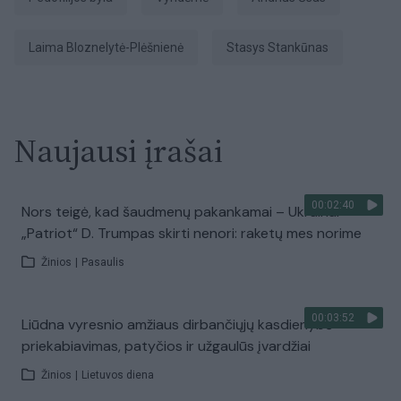
Laima Bloznelytė-Plėšnienė
Stasys Stankūnas
Naujausi įrašai
00:02:40
Nors teigė, kad šaudmenų pakankamai – Ukrainai
„Patriot“ D. Trumpas skirti nenori: raketų mes norime
Žinios
|
Pasaulis
00:03:52
Liūdna vyresnio amžiaus dirbančiųjų kasdienybė –
priekabiavimas, patyčios ir užgaulūs įvardžiai
Žinios
|
Lietuvos diena