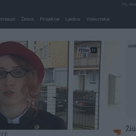
1°C, Viln
rimiausi
Žinios
Projektai
Laidos
Videoteka
Žiū