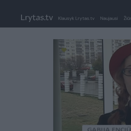
Klausyk Lrytas.tv
Naujausi
Žiū
Paremkite Ukrainą