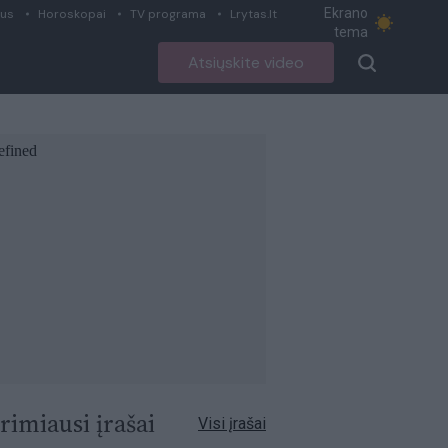
Ekrano
ius
Horoskopai
TV programa
Lrytas.lt
tema
Atsiųskite video
rimiausi įrašai
Visi įrašai