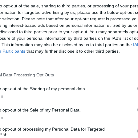
jusias nušiurusias vištas parduoda iš narvų,
„Pa
to opt-out of the sale, sharing to third parties, or processing of your per
s, negalinčios išsitiesti visu ūgiu.
jau
formation for targeted advertising by us, please use the below opt-out s
r selection. Please note that after your opt-out request is processed y
Pru
eing interest-based ads based on personal information utilized by us or
paukštynas
Gyvūnų gerovė
gaišenos
disclosed to third parties prior to your opt-out. You may separately opt-
losure of your personal information by third parties on the IAB’s list of
. This information may also be disclosed by us to third parties on the
IA
Participants
that may further disclose it to other third parties.
Visi įrašai
l Data Processing Opt Outs
00:05:25
ko
K. Prunskienės brolis prisiminė jaudinančią
o opt-out of the Sharing of my personal data.
akimirką prieš mirtį: „Tai buvo simbolinis
In
mūsų pagerbimo ženklas“
Žinios
|
Lietuvos diena
o opt-out of the Sale of my Personal Data.
In
3:01
00:03:41
ijos
to opt-out of processing my Personal Data for Targeted
Mėsainių mėgėjus kviečia nepražiopsoti
ing.
ojektui
festivalio Vilniuje: atskleidė populiariausią