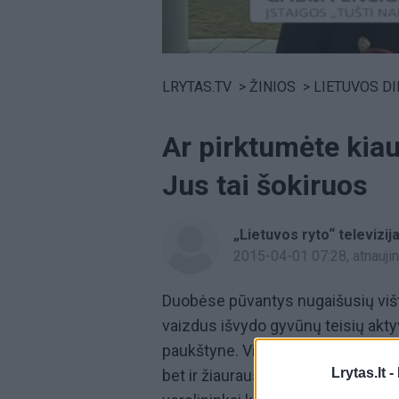
Volume
0%
LRYTAS.TV
>
ŽINIOS
>
LIETUVOS D
Ar pirktumėte kiau
Jus tai šokiruos
„Lietuvos ryto“ televizij
2015-04-01 07:28
, atnauj
Duobėse pūvantys nugaišusių vištų
vaizdus išvydo gyvūnų teisių akty
paukštyne. Visuomenininkai buvo š
Lrytas.lt -
bet ir žiauraus elgesio su paukšči