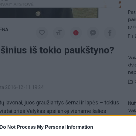
Pat
pai
gr
IENA
šinius iš tokio paukštyno?
Vaiz
dvi
ne
a
inta 2016-12-11 19:24
 lavonai, juos graužiantys šernai ir lapės – tokius
Nuf
Vak
vistai prieš Velykas apsilankę viename šalies
okiruoti ne tik dėl tiksinčios ekologinės bombos,
Do Not Process My Personal Information
ais - milijonines apyvartas deklaruojantys