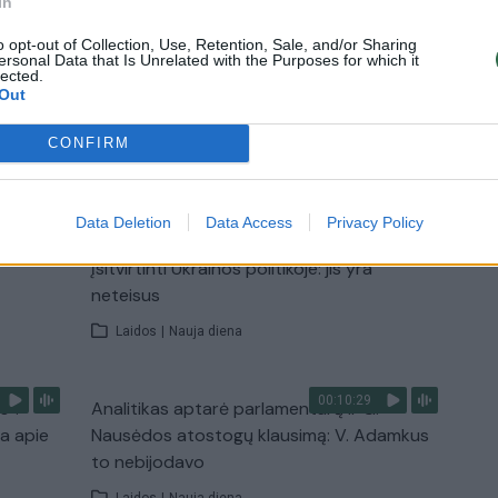
In
paruošimo būdą
o opt-out of Collection, Use, Retention, Sale, and/or Sharing
ersonal Data that Is Unrelated with the Purposes for which it
Žinios
|
Lietuvos diena
lected.
Out
CONFIRM
TV
Visi įrašai
Data Deletion
Data Access
Privacy Policy
00:15:54
ko
V. Zalužno pasisakymą laiko bandymu
įsitvirtinti Ukrainos politikoje: jis yra
neteisus
Laidos
|
Nauja diena
00:10:29
s“:
Analitikas aptarė parlamentarų ir G.
ba apie
Nausėdos atostogų klausimą: V. Adamkus
to nebijodavo
Laidos
|
Nauja diena