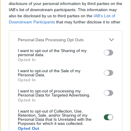
disclosure of your personal information by third parties on the
IAB’s list of downstream participants. This information may
00:00:30
Vaizdai iš tragiškos avarijos Vilniaus r.: dviejų moterų ir
also be disclosed by us to third parties on the
IAB’s List of
vaiko gyvybių išgelbėti nepavyko
Downstream Participants
that may further disclose it to other
third parties.
Žinios
|
Lietuvos diena
Personal Data Processing Opt Outs
00:00:57
I want to opt-out of the Sharing of my
Savaitės vidurys nusimato karštas: temperatūra kils iki
personal data.
32 laipsnių šilumos
Opted In
Žinios
|
Orai
I want to opt-out of the Sale of my
Personal Data.
Opted In
00:15:54
V. Zalužno pasisakymą laiko bandymu įsitvirtinti
I want to opt-out of processing my
Personal Data for Targeted Advertising.
Ukrainos politikoje: jis yra neteisus
Opted In
Laidos
|
Nauja diena
I want to opt-out of Collection, Use,
Retention, Sale, and/or Sharing of my
Personal Data that Is Unrelated with the
Purposes for which it was collected.
00:00:59
Nufilmavo, kaip patvino Vilniaus Vakarinis aplinkkelis:
Opted Out