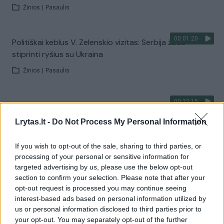
Žinios
|
Pasaulis
00:01:20
Politiškai keblus V. Zelenskio vizitas: Serbija žada
stiprinti ryšius su Ukraina
Žinios
|
Pasaulis
00:22:15
„Paulius ir Saulius“ – ypatingai karšta diena Dzūkijos
ežere ir aktyvi karšių žūklė
Lrytas.lt -
Do Not Process My Personal Information
Laidos
|
Paulius ir Saulius
If you wish to opt-out of the sale, sharing to third parties, or
processing of your personal or sensitive information for
Visi įrašai
targeted advertising by us, please use the below opt-out
section to confirm your selection. Please note that after your
opt-out request is processed you may continue seeing
interest-based ads based on personal information utilized by
Žiūrimiausi įrašai
us or personal information disclosed to third parties prior to
your opt-out. You may separately opt-out of the further