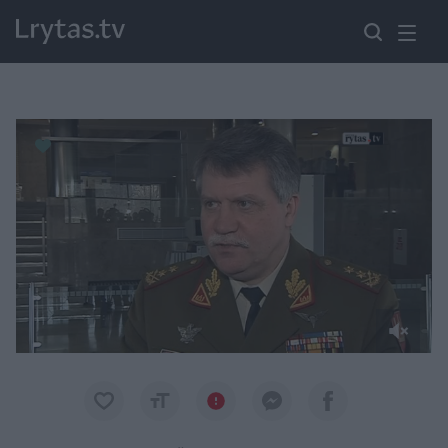
Paremkite Ukrainą