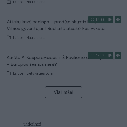
Laidos
|
Nauja diena
00:14:33
Atliekų krizė nedingo – pradėjo skųstis Naujosios
Vilnios gyventojai: I. Budraitė atsakė, kas vyksta
Laidos
|
Nauja diena
00:42:12
Karšta A. Kasparavičiaus ir Ž Pavilionio diskusija: Rusija
– Europos šeimos narė?
Laidos
|
Lietuva tiesiogiai
Visi įrašai