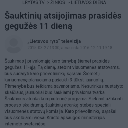
LRYTAS.TV
>
ŽINIOS
>
LIETUVOS DIENA
Šauktinių atsijojimas prasidės
gegužės 11 dieną
„Lietuvos ryto“ televizija
2015-03-27 13:30
, atnaujinta 2016-12-11 19:18
Šaukimas į privalomąją karo tarnybą šiemet prasidės
gegužės 11-ąją. Tą dieną, stebint visuomenės atstovams,
bus sudaryti karo prievolininkų sąrašai. Šiemet į
kariuomenę planuojama pašaukti 3 tūkst. jaunuolių.
Pirmenybė bus teikiama savanoriams. Nesurinkus nustatyto
skaičiaus, jaunuoliai bus šaukiami privaloma tvarka.
Šauktinius atrinks kompiuterinė programa. Siekiant užtikrinti
proceso skaidrumą, šauktinių atranką stebės speciali
visuomenės atstovų komisija. Karo prievolininkų sąrašai
bus skelbiami viešai Krašto apsaugos ministerijos
interneto svetainėse.