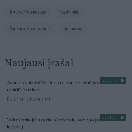
Artūras Paulauskas
šauktiniai
šauktinių kariuomenė
jaunimas
Naujausi įrašai
00:00:40
Avarijos vaizdai Varėnos rajone: po smūgio automobilis
atsidūrė už kelio
Žinios
|
Lietuvos diena
00:01:05
Viduržemio jūra pasiekė rekordą: vanduo įkaito iki 33
laipsnių