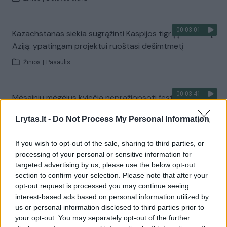
00:03:01
Kazachstanas siekia sugrąžinti Kaspijos tigrą į Centrinę
Aziją: ypatingam projektui ruoštasi dešimtmetį
Žinios
|
Pasaulis
00:03:41
Mėsainių mėgėjus kviečia nepražiopsoti festivalio
Vilniuje: atskleidė populiariausią paruošimo būdą
Lrytas.lt -
Do Not Process My Personal Information
Žinios
|
Lietuvos diena
If you wish to opt-out of the sale, sharing to third parties, or
processing of your personal or sensitive information for
Visi įrašai
targeted advertising by us, please use the below opt-out
section to confirm your selection. Please note that after your
opt-out request is processed you may continue seeing
interest-based ads based on personal information utilized by
Žiūrimiausi įrašai
us or personal information disclosed to third parties prior to
your opt-out. You may separately opt-out of the further