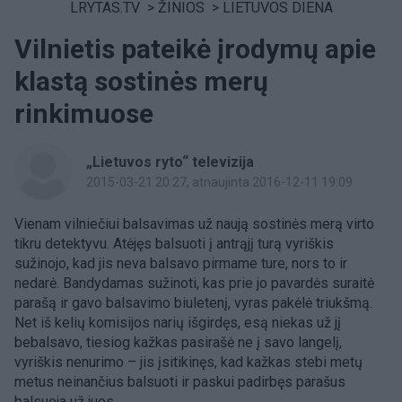
LRYTAS.TV
>
ŽINIOS
>
LIETUVOS DIENA
Vilnietis pateikė įrodymų apie
klastą sostinės merų
rinkimuose
„Lietuvos ryto“ televizija
2015-03-21 20:27
, atnaujinta 2016-12-11 19:09
Vienam vilniečiui balsavimas už naują sostinės merą virto
tikru detektyvu. Atėjęs balsuoti į antrąjį turą vyriškis
sužinojo, kad jis neva balsavo pirmame ture, nors to ir
nedarė. Bandydamas sužinoti, kas prie jo pavardės suraitė
parašą ir gavo balsavimo biuletenį, vyras pakėlė triukšmą.
Net iš kelių komisijos narių išgirdęs, esą niekas už jį
bebalsavo, tiesiog kažkas pasirašė ne į savo langelį,
vyriškis nenurimo – jis įsitikinęs, kad kažkas stebi metų
metus neinančius balsuoti ir paskui padirbęs parašus
balsuoja už juos.