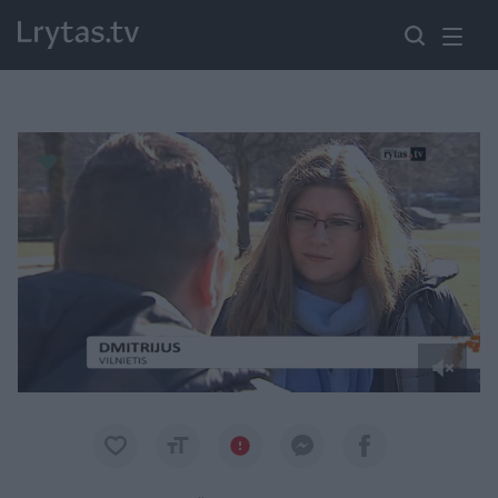
Paremkite Ukrainą