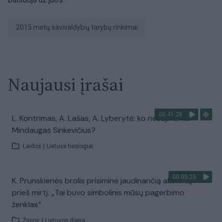
2015 metų savivaldybių tarybų rinkimai
Naujausi įrašai
00:41:28
L. Kontrimas, A. Lašas, A. Lyberytė: ko nesupranta
Mindaugas Sinkevičius?
Laidos
|
Lietuva tiesiogiai
00:05:25
K. Prunskienės brolis prisiminė jaudinančią akimirką
prieš mirtį: „Tai buvo simbolinis mūsų pagerbimo
ženklas“
Žinios
|
Lietuvos diena