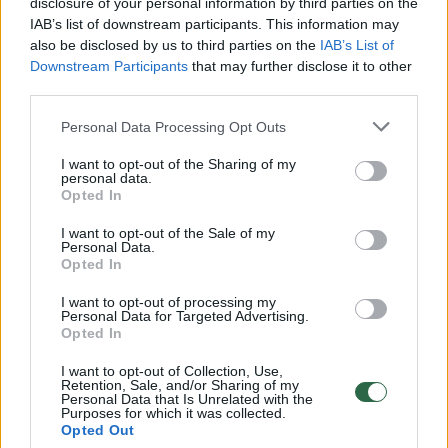
disclosure of your personal information by third parties on the
IAB’s list of downstream participants. This information may
00:00:49
Pateikė daugiau detalių apie iš tėvų paimtus šešis
also be disclosed by us to third parties on the
IAB’s List of
vaikus: jiems kilusi grėsmė
Downstream Participants
that may further disclose it to other
third parties.
Žinios
|
Lietuvos diena
Personal Data Processing Opt Outs
00:00:30
Vaizdai iš tragiškos avarijos Vilniaus r.: dviejų moterų ir
I want to opt-out of the Sharing of my
personal data.
vaiko gyvybių išgelbėti nepavyko
Opted In
Žinios
|
Lietuvos diena
I want to opt-out of the Sale of my
Personal Data.
Opted In
00:00:59
Nufilmavo, kaip patvino Vilniaus Vakarinis aplinkkelis:
I want to opt-out of processing my
vaizdas pribloškia
Personal Data for Targeted Advertising.
Opted In
Žinios
|
Lietuvos diena
I want to opt-out of Collection, Use,
Retention, Sale, and/or Sharing of my
Personal Data that Is Unrelated with the
00:02:01
„Pagarba pirmajai premjerei“: pasidalijo jautriais
Purposes for which it was collected.
Opted Out
prisiminimais apie Kazimierą Prunskienę