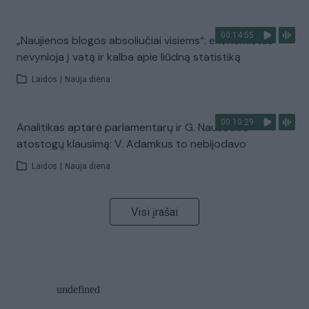
00:14:55
„Naujienos blogos absoliučiai visiems“: ekonomistas
nevynioja į vatą ir kalba apie liūdną statistiką
Laidos
|
Nauja diena
00:10:29
Analitikas aptarė parlamentarų ir G. Nausėdos
atostogų klausimą: V. Adamkus to nebijodavo
Laidos
|
Nauja diena
Visi įrašai