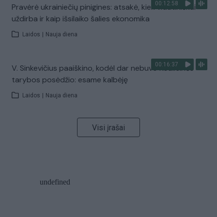
00:12:58
Pravėrė ukrainiečių pinigines: atsakė, kiek vidutiniškai
uždirba ir kaip išsilaiko šalies ekonomika
Laidos
|
Nauja diena
00:16:37
V. Sinkevičius paaiškino, kodėl dar nebuvo Koalicinės
tarybos posėdžio: esame kalbėję
Laidos
|
Nauja diena
Visi įrašai