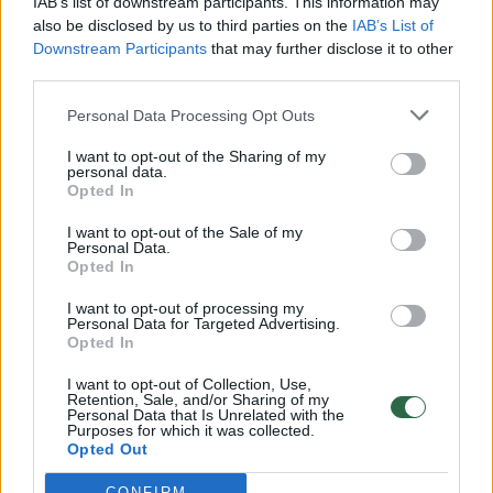
IAB’s list of downstream participants. This information may
vaiko gyvybių išgelbėti nepavyko
also be disclosed by us to third parties on the
IAB’s List of
Downstream Participants
that may further disclose it to other
Žinios
|
Lietuvos diena
third parties.
Personal Data Processing Opt Outs
00:00:57
Savaitės vidurys nusimato karštas: temperatūra kils iki
32 laipsnių šilumos
I want to opt-out of the Sharing of my
personal data.
Opted In
Žinios
|
Orai
I want to opt-out of the Sale of my
Personal Data.
00:00:59
Nufilmavo, kaip patvino Vilniaus Vakarinis aplinkkelis:
Opted In
vaizdas pribloškia
I want to opt-out of processing my
Personal Data for Targeted Advertising.
Žinios
|
Lietuvos diena
Opted In
I want to opt-out of Collection, Use,
00:00:55
Retention, Sale, and/or Sharing of my
Avarija Vilniuje: į stotelę įsirėžęs automobilis sužalojo
Personal Data that Is Unrelated with the
dvi moteris
Purposes for which it was collected.
Opted Out
Žinios
|
Lietuvos diena
CONFIRM