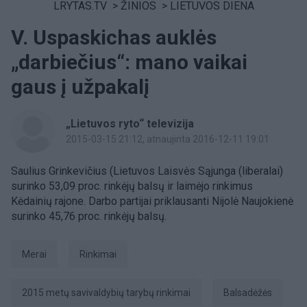
LRYTAS.TV
>
ŽINIOS
>
LIETUVOS DIENA
V. Uspaskichas auklės
„darbiečius“: mano vaikai
gaus į užpakalį
„Lietuvos ryto“ televizija
2015-03-15 21:12
, atnaujinta 2016-12-11 19:01
Saulius Grinkevičius (Lietuvos Laisvės Sąjunga (liberalai)
surinko 53,09 proc. rinkėjų balsų ir laimėjo rinkimus
Kėdainių rajone. Darbo partijai priklausanti Nijolė Naujokienė
surinko 45,76 proc. rinkėjų balsų.
Merai
Rinkimai
2015 metų savivaldybių tarybų rinkimai
balsadėžės