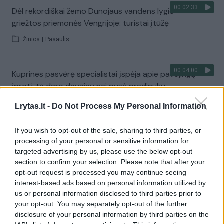
00:02:33
Dėl rekordiškai žemo Dunojaus vandens lygio –
griežtos priemonės Vengrijoje: turistai įtūžę
Žinios
|
Pasaulis
00:04:00
Kuprines pasvėrę specialistai įspėja apie pavojingą
įprotį: tą daro daugiau nei pusė pradinukų
Žinios
|
Lietuvos diena
Lrytas.lt -
Do Not Process My Personal Information
If you wish to opt-out of the sale, sharing to third parties, or
Visi įrašai
processing of your personal or sensitive information for
targeted advertising by us, please use the below opt-out
section to confirm your selection. Please note that after your
opt-out request is processed you may continue seeing
Žiūrimiausi įrašai
interest-based ads based on personal information utilized by
us or personal information disclosed to third parties prior to
your opt-out. You may separately opt-out of the further
disclosure of your personal information by third parties on the
00:00:30
Vaizdai iš tragiškos avarijos Vilniaus r.: dviejų moterų ir