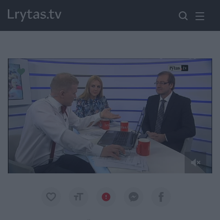
Paremkite Ukrainą