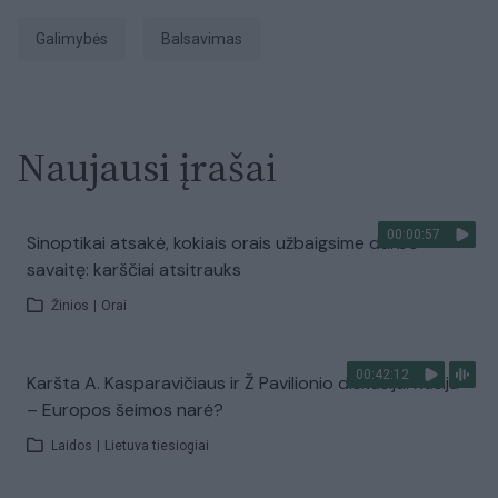
galimybės
Balsavimas
Naujausi įrašai
00:00:57
Sinoptikai atsakė, kokiais orais užbaigsime darbo
savaitę: karščiai atsitrauks
Žinios
|
Orai
00:42:12
Karšta A. Kasparavičiaus ir Ž Pavilionio diskusija: Rusija
– Europos šeimos narė?
Laidos
|
Lietuva tiesiogiai