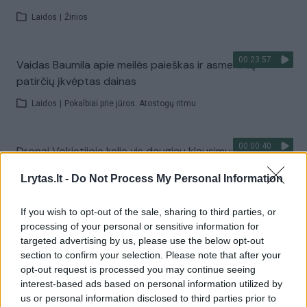
Laidos
|
Žinios
00:23:57
Vaidas Baumila apie meilės paieškas ir asmeninių
patirčių įkvėptas dainas
Laidos
|
Pokalbiai prie jūros. Atostogų ritmu
00:00:40
Dronai Vokietijoje kelia vis daugiau klausimų: du
pastebėti virš karinės bazės
Lrytas.lt -
Do Not Process My Personal Information
Žinios
|
Pasaulis
If you wish to opt-out of the sale, sharing to third parties, or
processing of your personal or sensitive information for
Visi įrašai
targeted advertising by us, please use the below opt-out
section to confirm your selection. Please note that after your
opt-out request is processed you may continue seeing
interest-based ads based on personal information utilized by
Žiūrimiausi įrašai
us or personal information disclosed to third parties prior to