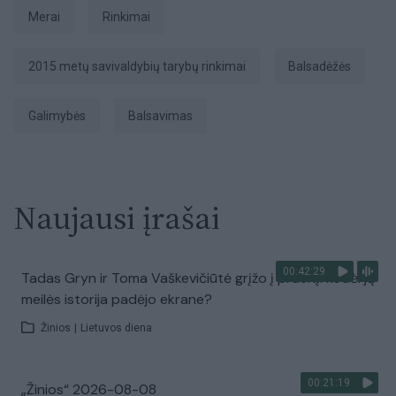
Merai
Rinkimai
2015 metų savivaldybių tarybų rinkimai
balsadėžės
galimybės
Balsavimas
Naujausi įrašai
00:42:29
Tadas Gryn ir Toma Vaškevičiūtė grįžo į praeitį: kodėl jų
meilės istorija padėjo ekrane?
Žinios
|
Lietuvos diena
00:21:19
„Žinios“ 2026-08-08