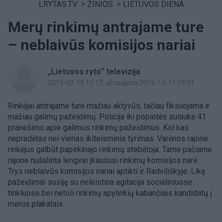
LRYTAS.TV
>
ŽINIOS
>
LIETUVOS DIENA
Merų rinkimų antrajame ture
– neblaivūs komisijos nariai
„Lietuvos ryto“ televizija
2015-03-15 15:13
, atnaujinta 2016-12-11 19:01
Rinkėjai antrajame ture mažiau aktyvūs, tačiau fiksuojama ir
mažiau galimų pažeidimų. Policija iki popietės sulaukė 41
pranešimo apie galimus rinkimų pažeidimus. Kol kas
nepradėtas nei vienas ikiteisminis tyrimas. Varėnos rajone
rinkėjus galbūt papirkinėjo rinkimų stebėtoja. Tame pačiame
rajone nušalinta lengvai įkaušusi rinkimų komisijos narė.
Trys neblaivūs komisijos nariai aptikti ir Radviliškyje. Likę
pažeidimai susiję su neleistina agitacija socialiniuose
tinkluose bei netoli rinkimų apylinkių kabančiais kandidatų į
merus plakatais.