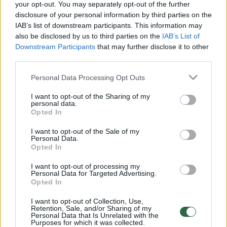
your opt-out. You may separately opt-out of the further
disclosure of your personal information by third parties on the
IAB’s list of downstream participants. This information may
00:00:30
Vaizdai iš tragiškos avarijos Vilniaus r.: dviejų moterų ir
also be disclosed by us to third parties on the
IAB’s List of
vaiko gyvybių išgelbėti nepavyko
Downstream Participants
that may further disclose it to other
third parties.
Žinios
|
Lietuvos diena
Personal Data Processing Opt Outs
00:00:57
Savaitės vidurys nusimato karštas: temperatūra kils iki
I want to opt-out of the Sharing of my
personal data.
32 laipsnių šilumos
Opted In
Žinios
|
Orai
I want to opt-out of the Sale of my
Personal Data.
Opted In
00:15:54
V. Zalužno pasisakymą laiko bandymu įsitvirtinti
I want to opt-out of processing my
Ukrainos politikoje: jis yra neteisus
Personal Data for Targeted Advertising.
Opted In
Laidos
|
Nauja diena
I want to opt-out of Collection, Use,
Retention, Sale, and/or Sharing of my
Personal Data that Is Unrelated with the
00:05:25
K. Prunskienės brolis prisiminė jaudinančią akimirką
Purposes for which it was collected.