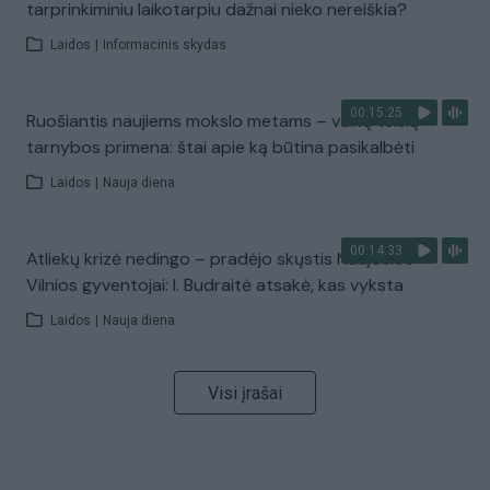
tarprinkiminiu laikotarpiu dažnai nieko nereiškia?
Laidos
|
Informacinis skydas
00:15:25
Ruošiantis naujiems mokslo metams – vaikų teisių
tarnybos primena: štai apie ką būtina pasikalbėti
Laidos
|
Nauja diena
00:14:33
Atliekų krizė nedingo – pradėjo skųstis Naujosios
Vilnios gyventojai: I. Budraitė atsakė, kas vyksta
Laidos
|
Nauja diena
Visi įrašai