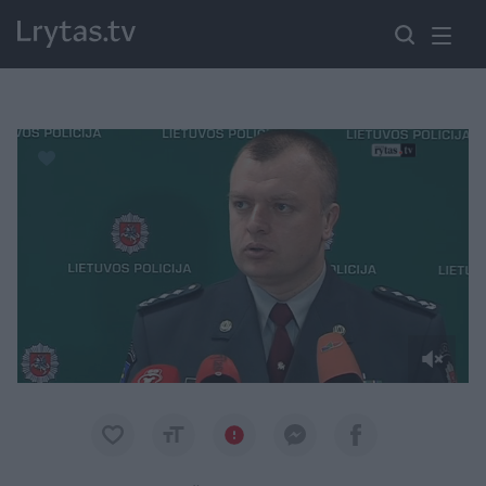
Paremkite Ukrainą