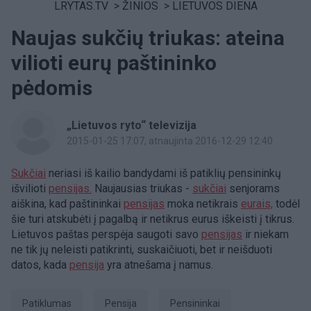
LRYTAS.TV
>
ŽINIOS
>
LIETUVOS DIENA
Naujas sukčių triukas: ateina
vilioti eurų paštininko
pėdomis
„Lietuvos ryto“ televizija
2015-01-25 17:07
, atnaujinta 2016-12-29 12:40
Sukčiai
neriasi iš kailio bandydami iš patiklių pensininkų
išvilioti
pensijas.
Naujausias triukas -
sukčiai
senjorams
aiškina, kad paštininkai
pensijas
moka netikrais
eurais,
todėl
šie turi atskubėti į pagalbą ir netikrus eurus iškeisti į tikrus.
Lietuvos paštas perspėja saugoti savo
pensijas
ir niekam
ne tik jų neleisti patikrinti, suskaičiuoti, bet ir neišduoti
datos, kada
pensija
yra atnešama į namus.
patiklumas
Pensija
pensininkai