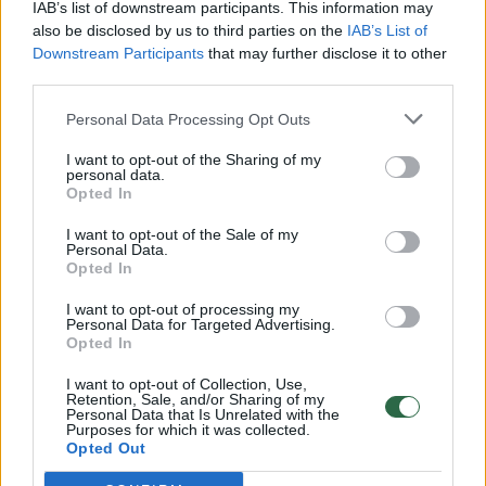
Vaizdai iš tragiškos avarijos Vilniaus r.: dviejų moterų ir
IAB’s list of downstream participants. This information may
vaiko gyvybių išgelbėti nepavyko
also be disclosed by us to third parties on the
IAB’s List of
Downstream Participants
that may further disclose it to other
Žinios
|
Lietuvos diena
third parties.
Personal Data Processing Opt Outs
00:00:57
Savaitės vidurys nusimato karštas: temperatūra kils iki
I want to opt-out of the Sharing of my
32 laipsnių šilumos
personal data.
Opted In
Žinios
|
Orai
I want to opt-out of the Sale of my
Personal Data.
00:15:54
Opted In
V. Zalužno pasisakymą laiko bandymu įsitvirtinti
Ukrainos politikoje: jis yra neteisus
I want to opt-out of processing my
Personal Data for Targeted Advertising.
Laidos
|
Nauja diena
Opted In
I want to opt-out of Collection, Use,
Retention, Sale, and/or Sharing of my
00:00:59
Nufilmavo, kaip patvino Vilniaus Vakarinis aplinkkelis:
Personal Data that Is Unrelated with the
Purposes for which it was collected.
vaizdas pribloškia
Opted Out
Žinios
|
Lietuvos diena