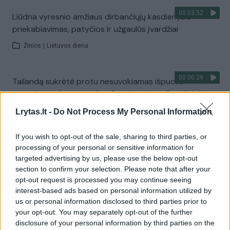
00:03:52
Liūdna vyresnio amžiaus dirbančiųjų kasdienybė –
priekabiavimas, patyčios ir užgaulūs įvardžiai
Žinios
|
Lietuvos diena
00:00:29
Tailandą sukrėtė protu nesuvokiamas išpuolis:
paauglys nušovė senelius, 3 mokytojus ir 3 moksleivius
Žinios
|
Pasaulis
Lrytas.lt -
Do Not Process My Personal Information
If you wish to opt-out of the sale, sharing to third parties, or
Visi įrašai
processing of your personal or sensitive information for
targeted advertising by us, please use the below opt-out
section to confirm your selection. Please note that after your
opt-out request is processed you may continue seeing
Žiūrimiausi įrašai
interest-based ads based on personal information utilized by
us or personal information disclosed to third parties prior to
your opt-out. You may separately opt-out of the further
disclosure of your personal information by third parties on the
00:00:30