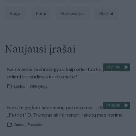
vagys
eurai
sukčiavimas
sukčiai
Naujausi įrašai
00:21:56
Kai neveikia technologijos: kaip orientuotis, judėti ir
priimti sprendimus krizės metu?
Laidos
|
Išlikti rytojui
00:02:40
Nors teigė, kad šaudmenų pakankamai – Ukrainai
„Patriot“ D. Trumpas skirti nenori: raketų mes norime
Žinios
|
Pasaulis