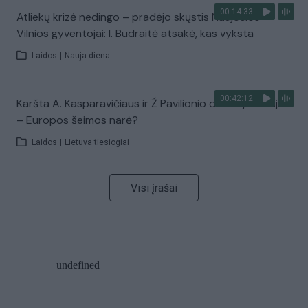
00:14:33
Atliekų krizė nedingo – pradėjo skųstis Naujosios
Vilnios gyventojai: I. Budraitė atsakė, kas vyksta
Laidos
|
Nauja diena
00:42:12
Karšta A. Kasparavičiaus ir Ž Pavilionio diskusija: Rusija
– Europos šeimos narė?
Laidos
|
Lietuva tiesiogiai
Visi įrašai