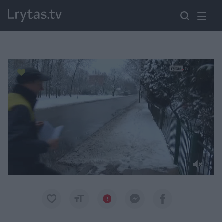
Paremkite Ukrainą