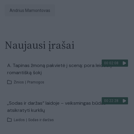
Andrius Mamontovas
Naujausi įrašai
00:02:08
A. Tapinas žmoną pakvietė į sceną: pora leidosi į
romantišką šokį
Žinios
|
Pramogos
00:22:28
„Sodas ir daržas“ laidoje – veiksmingas būdas
atsikratyti kurklių
Laidos
|
Sodas ir daržas