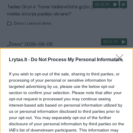
00:42:29
Tadas Gryn ir Toma Vaškevičiūtė grįžo į praeitį: kodėl jų
meilės istorija padėjo ekrane?
Žinios
|
Lietuvos diena
00:21:19
„Žinios“ 2026-08-08
Laidos
|
Žinios
Lrytas.lt -
Do Not Process My Personal Information
Visi įrašai
If you wish to opt-out of the sale, sharing to third parties, or
processing of your personal or sensitive information for
targeted advertising by us, please use the below opt-out
section to confirm your selection. Please note that after your
Žiūrimiausi įrašai
opt-out request is processed you may continue seeing
interest-based ads based on personal information utilized by
us or personal information disclosed to third parties prior to
your opt-out. You may separately opt-out of the further
00:00:30
Vaizdai iš tragiškos avarijos Vilniaus r.: dviejų moterų ir
disclosure of your personal information by third parties on the
vaiko gyvybių išgelbėti nepavyko
IAB’s list of downstream participants. This information may