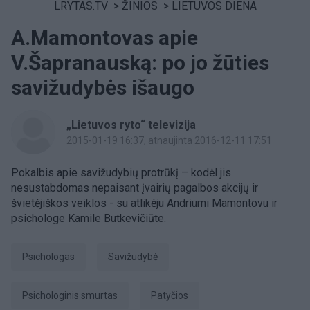
LRYTAS.TV
>
ŽINIOS
>
LIETUVOS DIENA
A.Mamontovas apie
V.Šapranauską: po jo žūties
savižudybės išaugo
„Lietuvos ryto“ televizija
2015-01-19 16:37
, atnaujinta 2016-12-11 17:51
Pokalbis apie savižudybių protrūkį – kodėl jis
nesustabdomas nepaisant įvairių pagalbos akcijų ir
švietėjiškos veiklos - su atlikėju Andriumi Mamontovu ir
psichologe Kamile Butkevičiūte.
Psichologas
savižudybė
psichologinis smurtas
patyčios