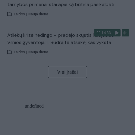
tarnybos primena: štai apie ką būtina pasikalbėti
Laidos
|
Nauja diena
00:14:33
Atliekų krizė nedingo – pradėjo skųstis Naujosios
Vilnios gyventojai: I. Budraitė atsakė, kas vyksta
Laidos
|
Nauja diena
Visi įrašai