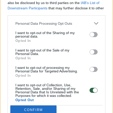
also be disclosed by us to third parties on the
IAB’s List of
Žinios
|
Lietuvos diena
Downstream Participants
that may further disclose it to other
third parties.
00:00:57
Savaitės vidurys nusimato karštas: temperatūra kils iki
Personal Data Processing Opt Outs
32 laipsnių šilumos
I want to opt-out of the Sharing of my
personal data.
Žinios
|
Orai
Opted In
I want to opt-out of the Sale of my
00:15:54
Personal Data.
V. Zalužno pasisakymą laiko bandymu įsitvirtinti
Opted In
Ukrainos politikoje: jis yra neteisus
I want to opt-out of processing my
Laidos
|
Nauja diena
Personal Data for Targeted Advertising.
Opted In
I want to opt-out of Collection, Use,
00:00:57
Sinoptikai atsakė, kokiais orais užbaigsime darbo
Retention, Sale, and/or Sharing of my
Personal Data that Is Unrelated with the
savaitę: karščiai atsitrauks
Purposes for which it was collected.
Opted Out
Žinios
|
Orai
CONFIRM