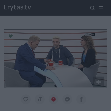
Paremkite Ukrainą