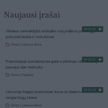
Naujausi įrašai
00:03:38
Vilniaus savivaldybė atsisako rusų kalbos paslaugų:
pokyčiai laukia ir mokyklose
Žinios
|
Lietuvos diena
00:00:37
Prancūzijoje sustabdytas gaisro plitimas: dėl karščių
pavojus dar neišnyko
Žinios
|
Pasaulis
00:02:24
Lietuvoje bėgęs prancūzas: kova už diabetu
sergančiųjų teises
Žinios
|
Lietuvos diena