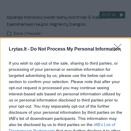
00:01:00
Ispanija mėnesiui įvedė sienų kontrolę iš Italijos:
baiminamasi naujos migrantų bangos
Žinios
|
Pasaulis
Lrytas.lt -
Do Not Process My Personal Information
Visi įrašai
If you wish to opt-out of the sale, sharing to third parties, or
processing of your personal or sensitive information for
targeted advertising by us, please use the below opt-out
Žiūrimiausi įrašai
section to confirm your selection. Please note that after your
opt-out request is processed you may continue seeing
interest-based ads based on personal information utilized by
us or personal information disclosed to third parties prior to
00:00:30
Vaizdai iš tragiškos avarijos Vilniaus r.: dviejų moterų ir
your opt-out. You may separately opt-out of the further
vaiko gyvybių išgelbėti nepavyko
disclosure of your personal information by third parties on the
IAB’s list of downstream participants. This information may
Žinios
|
Lietuvos diena
also be disclosed by us to third parties on the
IAB’s List of
Downstream Participants
that may further disclose it to other