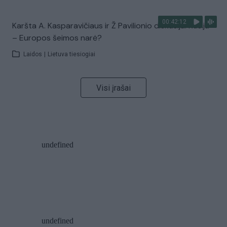
00:42:12
Karšta A. Kasparavičiaus ir Ž Pavilionio diskusija: Rusija
– Europos šeimos narė?
Laidos
|
Lietuva tiesiogiai
Visi įrašai