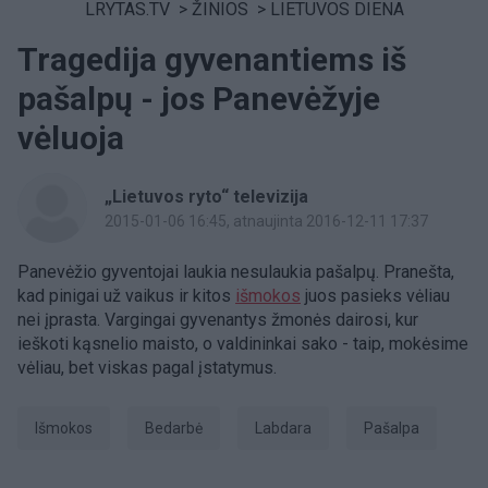
LRYTAS.TV
>
ŽINIOS
>
LIETUVOS DIENA
Tragedija gyvenantiems iš
pašalpų - jos Panevėžyje
vėluoja
„Lietuvos ryto“ televizija
2015-01-06 16:45
, atnaujinta 2016-12-11 17:37
Panevėžio gyventojai laukia nesulaukia pašalpų. Pranešta,
kad pinigai už vaikus ir kitos
išmokos
juos pasieks vėliau
nei įprasta. Vargingai gyvenantys žmonės dairosi, kur
ieškoti kąsnelio maisto, o valdininkai sako - taip, mokėsime
vėliau, bet viskas pagal įstatymus.
išmokos
bedarbė
labdara
pašalpa