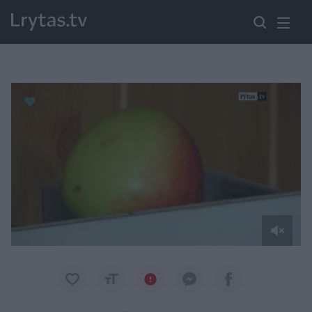
Paremkite Ukrainą