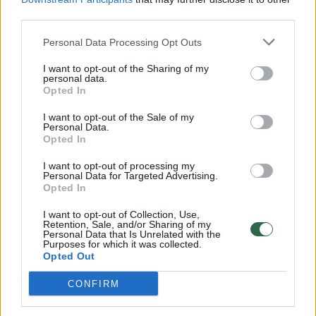
third parties.
00:00:57
Savaitės vidurys nusimato karštas: temperatūra kils iki
32 laipsnių šilumos
Personal Data Processing Opt Outs
Žinios
|
Orai
I want to opt-out of the Sharing of my
personal data.
Opted In
00:15:54
V. Zalužno pasisakymą laiko bandymu įsitvirtinti
I want to opt-out of the Sale of my
Ukrainos politikoje: jis yra neteisus
Personal Data.
Opted In
Laidos
|
Nauja diena
I want to opt-out of processing my
Personal Data for Targeted Advertising.
Opted In
00:00:59
Nufilmavo, kaip patvino Vilniaus Vakarinis aplinkkelis:
vaizdas pribloškia
I want to opt-out of Collection, Use,
Retention, Sale, and/or Sharing of my
Personal Data that Is Unrelated with the
Žinios
|
Lietuvos diena
Purposes for which it was collected.
Opted Out
Visi įrašai
CONFIRM