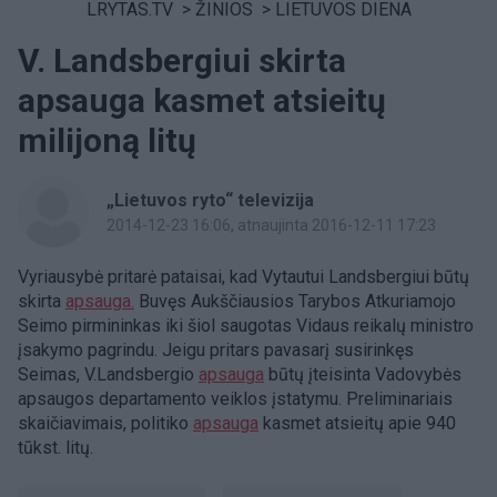
LRYTAS.TV
>
ŽINIOS
>
LIETUVOS DIENA
V. Landsbergiui skirta
apsauga kasmet atsieitų
milijoną litų
„Lietuvos ryto“ televizija
2014-12-23 16:06
, atnaujinta 2016-12-11 17:23
Vyriausybė pritarė pataisai, kad Vytautui Landsbergiui būtų
skirta
apsauga.
Buvęs Aukščiausios Tarybos Atkuriamojo
Seimo pirmininkas iki šiol saugotas Vidaus reikalų ministro
įsakymo pagrindu. Jeigu pritars pavasarį susirinkęs
Seimas, V.Landsbergio
apsauga
būtų įteisinta Vadovybės
apsaugos departamento veiklos įstatymu. Preliminariais
skaičiavimais, politiko
apsauga
kasmet atsieitų apie 940
tūkst. litų.