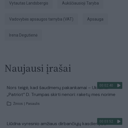
Vytautas Landsbergis
Aukščiausioji Taryba
Vadovybės apsaugos tarnyba (VAT)
apsauga
Irena Degutienė
Naujausi įrašai
00:02:40
Nors teigė, kad šaudmenų pakankamai – Ukrainai
„Patriot“ D. Trumpas skirti nenori: raketų mes norime
Žinios
|
Pasaulis
00:03:52
Liūdna vyresnio amžiaus dirbančiųjų kasdienybė –