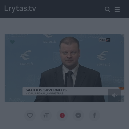
Paremkite Ukrainą