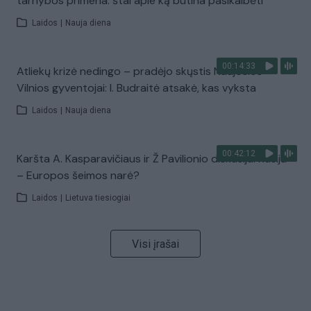
tarnybos primena: štai apie ką būtina pasikalbėti
Laidos
|
Nauja diena
00:14:33
Atliekų krizė nedingo – pradėjo skųstis Naujosios
Vilnios gyventojai: I. Budraitė atsakė, kas vyksta
Laidos
|
Nauja diena
00:42:12
Karšta A. Kasparavičiaus ir Ž Pavilionio diskusija: Rusija
– Europos šeimos narė?
Laidos
|
Lietuva tiesiogiai
Visi įrašai