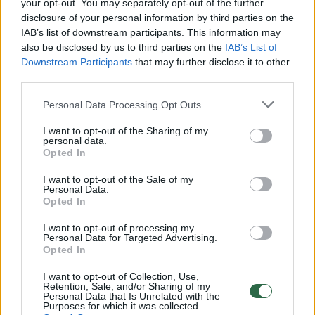
Žiūrimiausi įrašai
your opt-out. You may separately opt-out of the further
disclosure of your personal information by third parties on the
IAB’s list of downstream participants. This information may
also be disclosed by us to third parties on the
IAB’s List of
00:00:30
Vaizdai iš tragiškos avarijos Vilniaus r.: dviejų moterų ir
Downstream Participants
that may further disclose it to other
vaiko gyvybių išgelbėti nepavyko
third parties.
Žinios
|
Lietuvos diena
Personal Data Processing Opt Outs
I want to opt-out of the Sharing of my
00:00:57
personal data.
Savaitės vidurys nusimato karštas: temperatūra kils iki
Opted In
32 laipsnių šilumos
I want to opt-out of the Sale of my
Žinios
|
Orai
Personal Data.
Opted In
I want to opt-out of processing my
00:00:59
Nufilmavo, kaip patvino Vilniaus Vakarinis aplinkkelis:
Personal Data for Targeted Advertising.
vaizdas pribloškia
Opted In
Žinios
|
Lietuvos diena
I want to opt-out of Collection, Use,
Retention, Sale, and/or Sharing of my
Personal Data that Is Unrelated with the
Purposes for which it was collected.