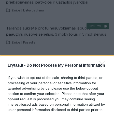
priekabiavimas, patyčios ir užgaulūs įvardžiai
Žinios
|
Lietuvos diena
00:00:29
Tailandą sukrėtė protu nesuvokiamas išpuolis:
paauglys nušovė senelius, 3 mokytojus ir 3 moksleivius
Žinios
|
Pasaulis
00:02:08
Aukštaitijos pučiamųjų orkestras Nyderlanduose
Lrytas.lt -
Do Not Process My Personal Information
apgynė čempionų vardą
Žinios
|
Lietuvos diena
If you wish to opt-out of the sale, sharing to third parties, or
processing of your personal or sensitive information for
targeted advertising by us, please use the below opt-out
Visi įrašai
section to confirm your selection. Please note that after your
opt-out request is processed you may continue seeing
interest-based ads based on personal information utilized by
us or personal information disclosed to third parties prior to