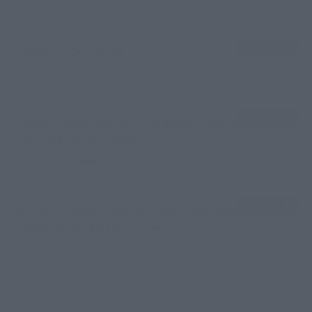
Žinios
|
Lietuvos diena
00:21:19
„Žinios“ 2026-08-08
Laidos
|
Žinios
00:23:57
Vaidas Baumila apie meilės paieškas ir asmeninių
patirčių įkvėptas dainas
Laidos
|
Pokalbiai prie jūros. Atostogų ritmu
00:00:40
Dronai Vokietijoje kelia vis daugiau klausimų: du
pastebėti virš karinės bazės
Žinios
|
Pasaulis
Visi įrašai