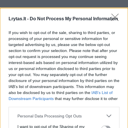
Žiūrimiausi įrašai
Lrytas.lt -
Do Not Process My Personal Information
If you wish to opt-out of the sale, sharing to third parties, or
processing of your personal or sensitive information for
00:00:30
Vaizdai iš tragiškos avarijos Vilniaus r.: dviejų moterų ir
targeted advertising by us, please use the below opt-out
vaiko gyvybių išgelbėti nepavyko
section to confirm your selection. Please note that after your
opt-out request is processed you may continue seeing
Žinios
|
Lietuvos diena
interest-based ads based on personal information utilized by
us or personal information disclosed to third parties prior to
your opt-out. You may separately opt-out of the further
00:00:57
Savaitės vidurys nusimato karštas: temperatūra kils iki
disclosure of your personal information by third parties on the
32 laipsnių šilumos
IAB’s list of downstream participants. This information may
also be disclosed by us to third parties on the
IAB’s List of
Žinios
|
Orai
Downstream Participants
that may further disclose it to other
third parties.
00:15:54
V. Zalužno pasisakymą laiko bandymu įsitvirtinti
Personal Data Processing Opt Outs
Ukrainos politikoje: jis yra neteisus
I want to opt-out of the Sharing of my