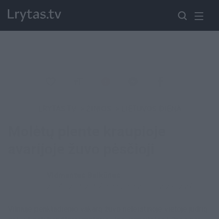
LRYTAS.TV
>
ŽINIOS
>
LIETUVOS DIENA
Molėtų plente kraupioje
avarijoje žuvo pėsčioji
Vidmantas Balkūnas
2014-12-05 21:57
, atnaujinta 2016-12-29 12:27
Vilniuje penktadienio vakarą žuvo neleistinoje vietoje judrią