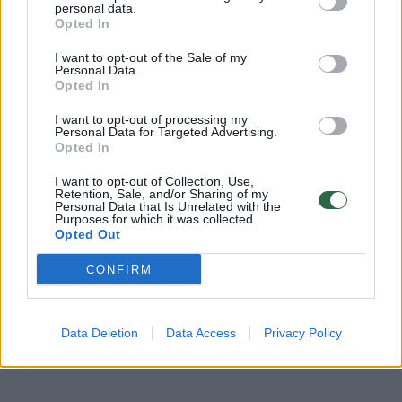
Ši medžiaga yra skirta vyresniems nei 18 metų
Laidos
|
Nauja diena
personal data.
skaitytojams.
Opted In
Ar jums jau yra 18 metų?
I want to opt-out of the Sale of my
00:00:59
Nufilmavo, kaip patvino Vilniaus Vakarinis aplinkkelis:
Personal Data.
Opted In
vaizdas pribloškia
Žinios
|
Lietuvos diena
I want to opt-out of processing my
Personal Data for Targeted Advertising.
Taip
Ne
Opted In
Visi įrašai
I want to opt-out of Collection, Use,
Retention, Sale, and/or Sharing of my
Personal Data that Is Unrelated with the
Purposes for which it was collected.
Opted Out
Klausyk Lrytas.TV
CONFIRM
00:42:29
Tadas Gryn ir Toma Vaškevičiūtė grįžo į praeitį: kodėl jų
Data Deletion
Data Access
Privacy Policy
meilės istorija padėjo ekrane?
Žinios
|
Lietuvos diena