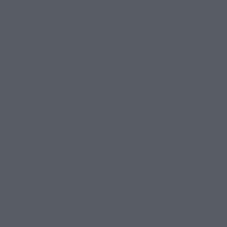
00:10:21
Kodėl apklausos internete ir politikų reitingai
tarprinkiminiu laikotarpiu dažnai nieko nereiškia?
Laidos
|
Informacinis skydas
00:15:25
Ruošiantis naujiems mokslo metams – vaikų teisių
tarnybos primena: štai apie ką būtina pasikalbėti
Laidos
|
Nauja diena
00:14:33
Atliekų krizė nedingo – pradėjo skųstis Naujosios
Vilnios gyventojai: I. Budraitė atsakė, kas vyksta
Laidos
|
Nauja diena
Visi įrašai