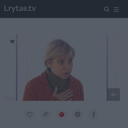
Paremkite Ukrainą