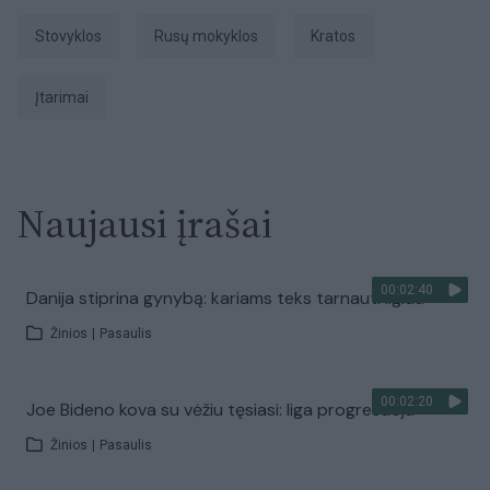
stovyklos
rusų mokyklos
kratos
įtarimai
Naujausi įrašai
00:02:40
Danija stiprina gynybą: kariams teks tarnauti ilgiau
Žinios
|
Pasaulis
00:02:20
Joe Bideno kova su vėžiu tęsiasi: liga progresuoja
Žinios
|
Pasaulis