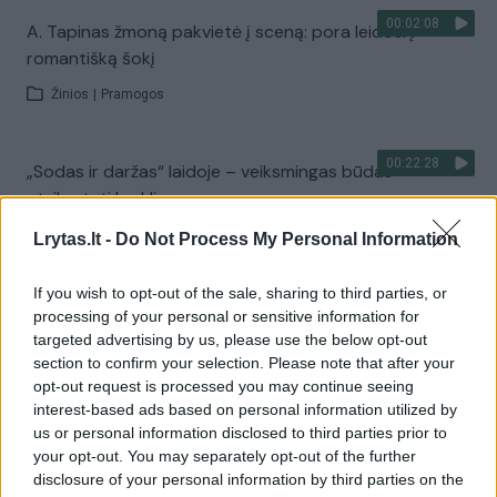
00:02:08
A. Tapinas žmoną pakvietė į sceną: pora leidosi į
romantišką šokį
Žinios
|
Pramogos
00:22:28
„Sodas ir daržas“ laidoje – veiksmingas būdas
atsikratyti kurklių
Laidos
|
Sodas ir daržas
Lrytas.lt -
Do Not Process My Personal Information
If you wish to opt-out of the sale, sharing to third parties, or
Visi įrašai
processing of your personal or sensitive information for
targeted advertising by us, please use the below opt-out
section to confirm your selection. Please note that after your
opt-out request is processed you may continue seeing
Žiūrimiausi įrašai
interest-based ads based on personal information utilized by
us or personal information disclosed to third parties prior to
your opt-out. You may separately opt-out of the further
disclosure of your personal information by third parties on the
00:00:30
Vaizdai iš tragiškos avarijos Vilniaus r.: dviejų moterų ir