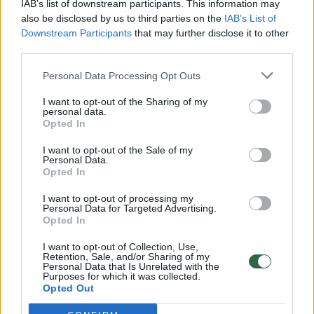
IAB’s list of downstream participants. This information may
vaiko gyvybių išgelbėti nepavyko
also be disclosed by us to third parties on the
IAB’s List of
Downstream Participants
that may further disclose it to other
Žinios
|
Lietuvos diena
third parties.
Personal Data Processing Opt Outs
00:00:57
Savaitės vidurys nusimato karštas: temperatūra kils iki
32 laipsnių šilumos
I want to opt-out of the Sharing of my
personal data.
Opted In
Žinios
|
Orai
I want to opt-out of the Sale of my
Personal Data.
00:15:54
Opted In
V. Zalužno pasisakymą laiko bandymu įsitvirtinti
Ukrainos politikoje: jis yra neteisus
I want to opt-out of processing my
Personal Data for Targeted Advertising.
Laidos
|
Nauja diena
Opted In
I want to opt-out of Collection, Use,
Retention, Sale, and/or Sharing of my
00:00:57
Sinoptikai atsakė, kokiais orais užbaigsime darbo
Personal Data that Is Unrelated with the
Purposes for which it was collected.
savaitę: karščiai atsitrauks
Opted Out
Žinios
|
Orai