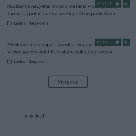
00:15:25
Ruošiantis naujiems mokslo metams – vaikų teisių
tarnybos primena: štai apie ką būtina pasikalbėti
Laidos
|
Nauja diena
00:14:33
Atliekų krizė nedingo – pradėjo skųstis Naujosios
Vilnios gyventojai: I. Budraitė atsakė, kas vyksta
Laidos
|
Nauja diena
Visi įrašai