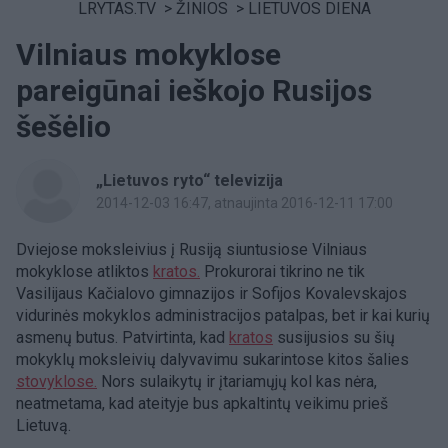
LRYTAS.TV
>
ŽINIOS
>
LIETUVOS DIENA
Vilniaus mokyklose
pareigūnai ieškojo Rusijos
šešėlio
„Lietuvos ryto“ televizija
2014-12-03 16:47
, atnaujinta 2016-12-11 17:00
Dviejose moksleivius į Rusiją siuntusiose Vilniaus
mokyklose atliktos
kratos.
Prokurorai tikrino ne tik
Vasilijaus Kačialovo gimnazijos ir Sofijos Kovalevskajos
vidurinės mokyklos administracijos patalpas, bet ir kai kurių
asmenų butus. Patvirtinta, kad
kratos
susijusios su šių
mokyklų moksleivių dalyvavimu sukarintose kitos šalies
stovyklose.
Nors sulaikytų ir įtariamųjų kol kas nėra,
neatmetama, kad ateityje bus apkaltintų veikimu prieš
Lietuvą.