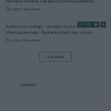
tarnybos primena: štai apie ką būtina pasikalbėti
Laidos
|
Nauja diena
00:14:33
Atliekų krizė nedingo – pradėjo skųstis Naujosios
Vilnios gyventojai: I. Budraitė atsakė, kas vyksta
Laidos
|
Nauja diena
Visi įrašai