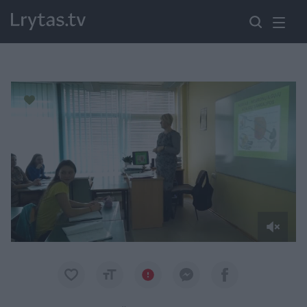
Paremkite Ukrainą