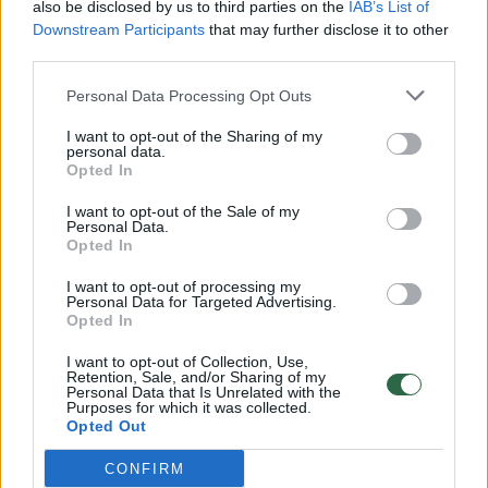
also be disclosed by us to third parties on the
IAB’s List of
Downstream Participants
that may further disclose it to other
third parties.
00:00:57
Savaitės vidurys nusimato karštas: temperatūra kils iki
32 laipsnių šilumos
Personal Data Processing Opt Outs
Žinios
|
Orai
I want to opt-out of the Sharing of my
personal data.
Opted In
00:15:54
V. Zalužno pasisakymą laiko bandymu įsitvirtinti
I want to opt-out of the Sale of my
Ukrainos politikoje: jis yra neteisus
Personal Data.
Opted In
Laidos
|
Nauja diena
I want to opt-out of processing my
Personal Data for Targeted Advertising.
Opted In
00:05:25
K. Prunskienės brolis prisiminė jaudinančią akimirką
prieš mirtį: „Tai buvo simbolinis mūsų pagerbimo
I want to opt-out of Collection, Use,
Retention, Sale, and/or Sharing of my
ženklas“
Personal Data that Is Unrelated with the
Purposes for which it was collected.
Opted Out
Žinios
|
Lietuvos diena
CONFIRM