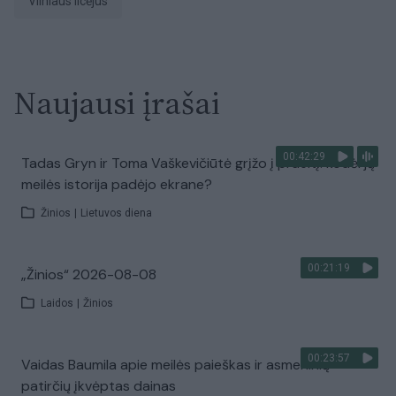
Vilniaus licėjus
Naujausi įrašai
00:42:29
Tadas Gryn ir Toma Vaškevičiūtė grįžo į praeitį: kodėl jų
meilės istorija padėjo ekrane?
Žinios
|
Lietuvos diena
00:21:19
„Žinios“ 2026-08-08
Laidos
|
Žinios
00:23:57
Vaidas Baumila apie meilės paieškas ir asmeninių
patirčių įkvėptas dainas