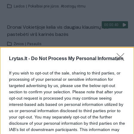
Laidos
|
Pokalbiai prie jūros. Atostogų ritmu
00:00:40
Dronai Vokietijoje kelia vis daugiau klausimų: du
pastebėti virš karinės bazės
Žinios
|
Pasaulis
Lrytas.lt -
Do Not Process My Personal Information
Visi įrašai
If you wish to opt-out of the sale, sharing to third parties, or
processing of your personal or sensitive information for
targeted advertising by us, please use the below opt-out
Žiūrimiausi įrašai
section to confirm your selection. Please note that after your
opt-out request is processed you may continue seeing
interest-based ads based on personal information utilized by
us or personal information disclosed to third parties prior to
00:00:30
Vaizdai iš tragiškos avarijos Vilniaus r.: dviejų moterų ir
your opt-out. You may separately opt-out of the further
vaiko gyvybių išgelbėti nepavyko
disclosure of your personal information by third parties on the
IAB’s list of downstream participants. This information may
Žinios
|
Lietuvos diena