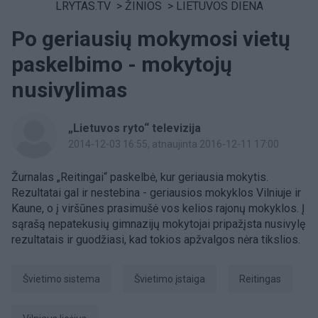
LRYTAS.TV
>
ŽINIOS
>
LIETUVOS DIENA
Po geriausių mokymosi vietų
paskelbimo - mokytojų
nusivylimas
„Lietuvos ryto“ televizija
2014-12-03 16:55
, atnaujinta 2016-12-11 17:00
Žurnalas „Reitingai“ paskelbė, kur geriausia mokytis.
Rezultatai gal ir nestebina - geriausios mokyklos Vilniuje ir
Kaune, o į viršūnes prasimušė vos kelios rajonų mokyklos. Į
sąrašą nepatekusių gimnazijų mokytojai pripažįsta nusivylę
rezultatais ir guodžiasi, kad tokios apžvalgos nėra tikslios.
švietimo sistema
švietimo įstaiga
reitingas