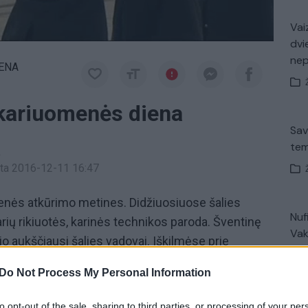
Vaiz
dvi
ne
IENA
kariuomenės diena
Sav
tem
a
inta 2016-12-11 16:47
enės atkūrimo metines. Didžiuosiuose šalies
Nuf
ių rikiuotės, karinės technikos paroda. Šventinę
Vak
jo aukščiausi šalies vadovai. Iškilmėse prie
s Jungtinių Valstijų, Danijos ir Vengrijos karių.
Do Not Process My Personal Information
inis paradas
Juozas Olekas
„Pa
to opt-out of the sale, sharing to third parties, or processing of your per