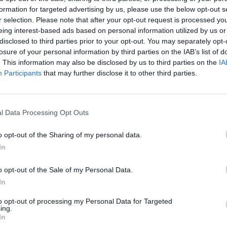
jau
formation for targeted advertising by us, please use the below opt-out s
r selection. Please note that after your opt-out request is processed y
Pru
eing interest-based ads based on personal information utilized by us or
disclosed to third parties prior to your opt-out. You may separately opt-
losure of your personal information by third parties on the IAB’s list of
. This information may also be disclosed by us to third parties on the
IA
Participants
that may further disclose it to other third parties.
Visi įrašai
l Data Processing Opt Outs
1:33
00:01:54
jeras ​
K. Prunskienė išlydėta į paskutinę kelionę:
– už
užfiksavo ceremonijos vaizdus iš arti
o opt-out of the Sharing of my personal data.
Žinios
|
Lietuvos diena
In
o opt-out of the Sale of my Personal Data.
In
00:12:58
giamai
Pravėrė ukrainiečių pinigines: atsakė, kiek
to opt-out of processing my Personal Data for Targeted
dinėti
vidutiniškai uždirba ir kaip išsilaiko šalies
ing.
ekonomika
In