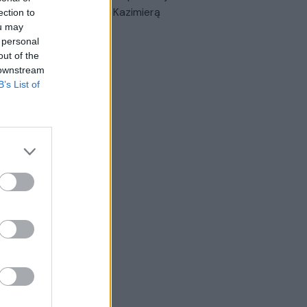
triais prisiminimais apie Kazimierą
ection to
ou may
nskienę
 personal
Žinios
|
Lietuvos diena
out of the
 downstream
B’s List of