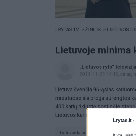
Volume
0%
LRYTAS.TV
>
ŽINIOS
>
LIETUVOS D
Lietuvoje minima 
„Lietuvos ryto“ televizij
2014-11-23 14:42
, atnauj
Lietuva švenčia 96-ąsias kariuom
miestuose šia proga surengtos kar
400 karių rikiuotę sostinėje stebė
Lietuvos karių prisijungė per šimta
Lrytas.lt -
Lietuvos kariuomenės diena
kar
If you wish 