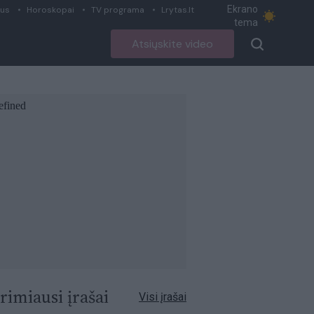
Ekrano
ius
Horoskopai
TV programa
Lrytas.lt
tema
Atsiųskite video
rimiausi įrašai
Visi įrašai