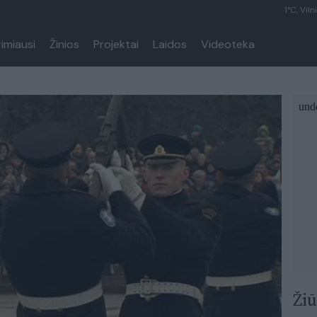
1°C, Viln
rimiausi
Žinios
Projektai
Laidos
Videoteka
Žiū