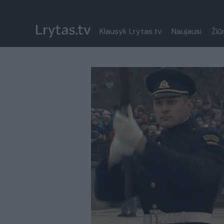
Klausyk Lrytas.tv
Naujausi
Žiū
Paremkite Ukrainą