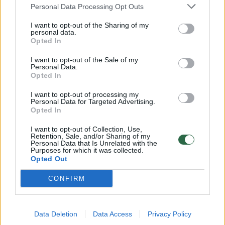
Personal Data Processing Opt Outs
I want to opt-out of the Sharing of my
00:00:59
Nufilmavo, kaip patvino Vilniaus Vakarinis aplinkkelis:
personal data.
vaizdas pribloškia
Opted In
Žinios
|
Lietuvos diena
I want to opt-out of the Sale of my
Personal Data.
Opted In
00:15:54
V. Zalužno pasisakymą laiko bandymu įsitvirtinti
I want to opt-out of processing my
Personal Data for Targeted Advertising.
Ukrainos politikoje: jis yra neteisus
Opted In
Laidos
|
Nauja diena
I want to opt-out of Collection, Use,
Retention, Sale, and/or Sharing of my
Personal Data that Is Unrelated with the
Purposes for which it was collected.
Visi įrašai
Opted Out
CONFIRM
Klausyk Lrytas.TV
Data Deletion
Data Access
Privacy Policy