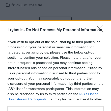
Žinios
|
Lietuvos diena
Visi įrašai
Lrytas.lt -
Do Not Process My Personal Information
If you wish to opt-out of the sale, sharing to third parties, or
Žiūrimiausi įrašai
processing of your personal or sensitive information for
targeted advertising by us, please use the below opt-out
section to confirm your selection. Please note that after your
00:00:30
Vaizdai iš tragiškos avarijos Vilniaus r.: dviejų moterų ir
opt-out request is processed you may continue seeing
interest-based ads based on personal information utilized by
vaiko gyvybių išgelbėti nepavyko
us or personal information disclosed to third parties prior to
Žinios
|
Lietuvos diena
your opt-out. You may separately opt-out of the further
disclosure of your personal information by third parties on the
IAB’s list of downstream participants. This information may
00:00:57
Savaitės vidurys nusimato karštas: temperatūra kils iki
also be disclosed by us to third parties on the
IAB’s List of
Downstream Participants
that may further disclose it to other
32 laipsnių šilumos
third parties.
Žinios
|
Orai