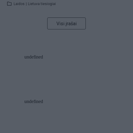
Laidos
|
Lietuva tiesiogiai
Visi įrašai