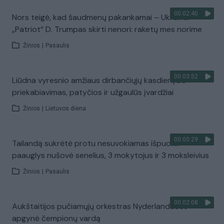
00:02:40
Nors teigė, kad šaudmenų pakankamai – Ukrainai
„Patriot“ D. Trumpas skirti nenori: raketų mes norime
Žinios
|
Pasaulis
00:03:52
Liūdna vyresnio amžiaus dirbančiųjų kasdienybė –
priekabiavimas, patyčios ir užgaulūs įvardžiai
Žinios
|
Lietuvos diena
00:00:29
Tailandą sukrėtė protu nesuvokiamas išpuolis:
paauglys nušovė senelius, 3 mokytojus ir 3 moksleivius
Žinios
|
Pasaulis
00:02:08
Aukštaitijos pučiamųjų orkestras Nyderlanduose
apgynė čempionų vardą