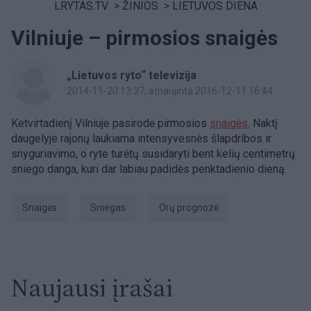
LRYTAS.TV
>
ŽINIOS
>
LIETUVOS DIENA
Vilniuje – pirmosios snaigės
„Lietuvos ryto“ televizija
2014-11-20 13:37
, atnaujinta 2016-12-11 16:44
Ketvirtadienį Vilniuje pasirodė pirmosios
snaigės.
Naktį
daugelyje rajonų laukiama intensyvesnės šlapdribos ir
snyguriavimo, o ryte turėtų susidaryti bent kelių centimetrų
sniego danga, kuri dar labiau padidės penktadienio dieną.
snaigės
Sniegas
Orų prognozė
Naujausi įrašai