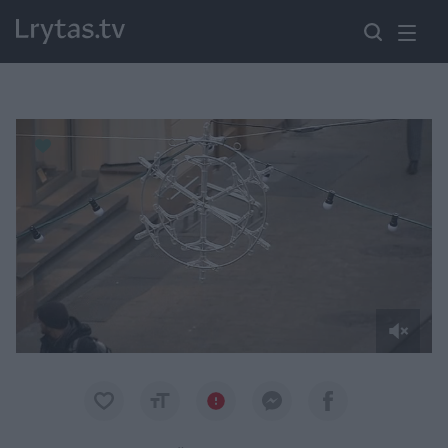
Paremkite Ukrainą