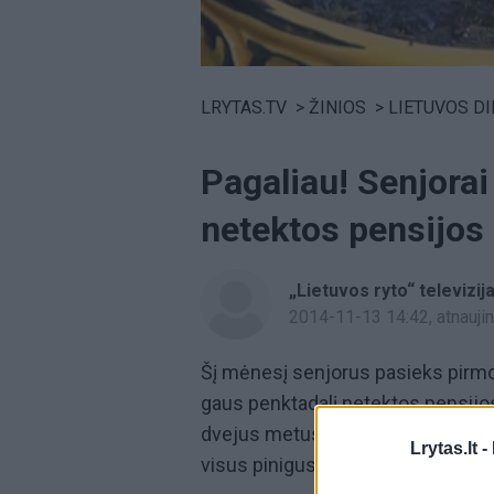
Volume
0%
LRYTAS.TV
>
ŽINIOS
>
LIETUVOS D
Pagaliau! Senjorai
netektos pensijos
„Lietuvos ryto“ televizij
2014-11-13 14:42
, atnauj
Šį mėnesį senjorus pasieks pirm
gaus penktadalį netektos pensijos
dvejus metus devyniomis išmokomi
Lrytas.lt -
visus pinigus iškart.