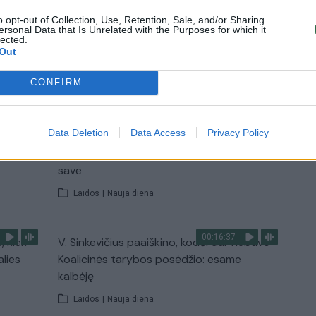
o opt-out of Collection, Use, Retention, Sale, and/or Sharing
Žinios
|
Lietuvos diena
ersonal Data that Is Unrelated with the Purposes for which it
lected.
Out
TV
CONFIRM
Visi įrašai
00:11:27
Data Deletion
Data Access
Privacy Policy
nio
Lietuvos pasiruošimą pavojams neigiamai
narė?
vertinantis šaulys: nustokime apgaudinėti
save
Laidos
|
Nauja diena
00:16:37
, kiek
V. Sinkevičius paaiškino, kodėl dar nebuvo
alies
Koalicinės tarybos posėdžio: esame
kalbėję
Laidos
|
Nauja diena