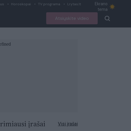
Ekrano
ius
Horoskopai
TV programa
Lrytas.lt
tema
Atsiųskite video
rimiausi įrašai
Visi įrašai