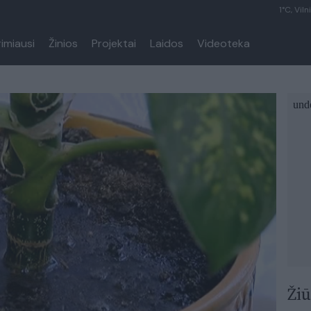
1°C, Viln
rimiausi
Žinios
Projektai
Laidos
Videoteka
Žiū