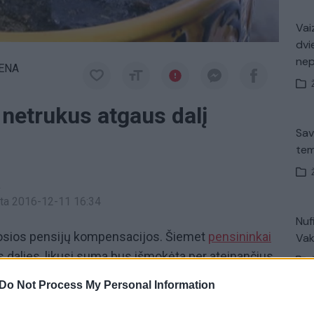
Vaiz
dvi
ne
IENA
 netrukus atgaus dalį
Sav
tem
a
inta 2016-12-11 16:34
Nuf
osios pensijų kompensacijos. Šiemet
pensininkai
Vak
 dalies, likusi suma bus išmokėta per ateinančius
s. Tie, kuriems nepriemoka yra iki 100 litų, gaus
Do Not Process My Personal Information
Avar