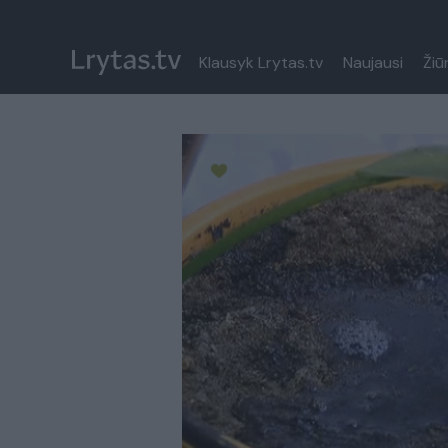
Klausyk Lrytas.tv
Naujausi
Žiū
Paremkite Ukrainą