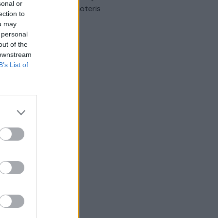
sonal or
omobilis sužalojo dvi moteris
ection to
ou may
Žinios
|
Lietuvos diena
 personal
out of the
 downstream
B’s List of