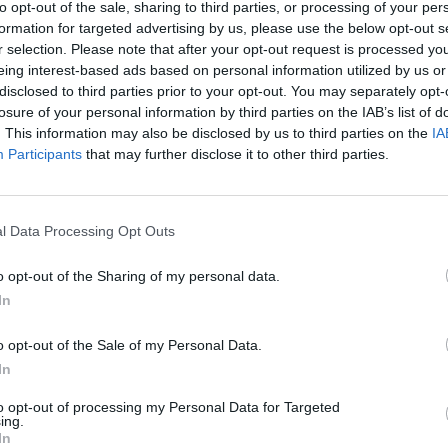
to opt-out of the sale, sharing to third parties, or processing of your per
aut
formation for targeted advertising by us, please use the below opt-out s
sijų kompensavimas
skola pensininkams
r selection. Please note that after your opt-out request is processed y
eing interest-based ads based on personal information utilized by us or
disclosed to third parties prior to your opt-out. You may separately opt-
losure of your personal information by third parties on the IAB’s list of
. This information may also be disclosed by us to third parties on the
IA
Participants
that may further disclose it to other third parties.
Visi įrašai
l Data Processing Opt Outs
0:57
00:42:12
aigsime
Karšta A. Kasparavičiaus ir Ž Pavilionio
o opt-out of the Sharing of my personal data.
diskusija: Rusija – Europos šeimos narė?
In
Laidos
|
Lietuva tiesiogiai
o opt-out of the Sale of my Personal Data.
In
2:33
00:04:00
dens
Kuprines pasvėrę specialistai įspėja apie
to opt-out of processing my Personal Data for Targeted
e:
pavojingą įprotį: tą daro daugiau nei pusė
ing.
In
pradinukų