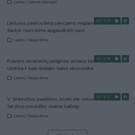
Laidos
|
Lietuva tiesiogiai
00:11:27
Lietuvos pasiruošimą pavojams neigiamai vertinantis
šaulys: nustokime apgaudinėti save
Laidos
|
Nauja diena
00:12:58
Pravėrė ukrainiečių pinigines: atsakė, kiek vidutiniškai
uždirba ir kaip išsilaiko šalies ekonomika
Laidos
|
Nauja diena
00:16:37
V. Sinkevičius paaiškino, kodėl dar nebuvo Koalicinės
tarybos posėdžio: esame kalbėję
Laidos
|
Nauja diena