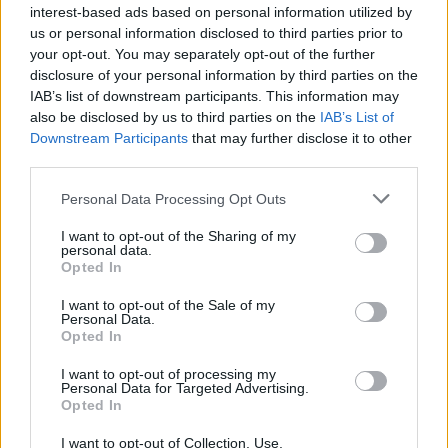
Visi įrašai
interest-based ads based on personal information utilized by
us or personal information disclosed to third parties prior to
your opt-out. You may separately opt-out of the further
disclosure of your personal information by third parties on the
Žiūrimiausi įrašai
IAB’s list of downstream participants. This information may
also be disclosed by us to third parties on the
IAB’s List of
Downstream Participants
that may further disclose it to other
third parties.
00:00:30
Vaizdai iš tragiškos avarijos Vilniaus r.: dviejų moterų ir
Personal Data Processing Opt Outs
vaiko gyvybių išgelbėti nepavyko
Žinios
I want to opt-out of the Sharing of my
|
Lietuvos diena
personal data.
Opted In
00:00:57
Savaitės vidurys nusimato karštas: temperatūra kils iki
I want to opt-out of the Sale of my
Personal Data.
32 laipsnių šilumos
Opted In
Žinios
|
Orai
I want to opt-out of processing my
Personal Data for Targeted Advertising.
Opted In
00:00:59
Nufilmavo, kaip patvino Vilniaus Vakarinis aplinkkelis:
I want to opt-out of Collection, Use,