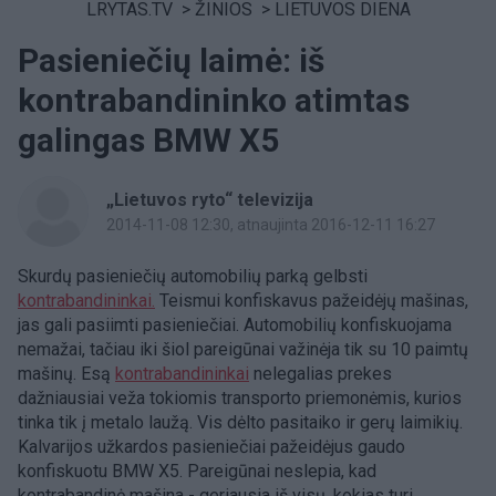
LRYTAS.TV
>
ŽINIOS
>
LIETUVOS DIENA
Pasieniečių laimė: iš
kontrabandininko atimtas
galingas BMW X5
„Lietuvos ryto“ televizija
2014-11-08 12:30
, atnaujinta 2016-12-11 16:27
Skurdų pasieniečių automobilių parką gelbsti
kontrabandininkai.
Teismui konfiskavus pažeidėjų mašinas,
jas gali pasiimti pasieniečiai. Automobilių konfiskuojama
nemažai, tačiau iki šiol pareigūnai važinėja tik su 10 paimtų
mašinų. Esą
kontrabandininkai
nelegalias prekes
dažniausiai veža tokiomis transporto priemonėmis, kurios
tinka tik į metalo laužą. Vis dėlto pasitaiko ir gerų laimikių.
Kalvarijos užkardos pasieniečiai pažeidėjus gaudo
konfiskuotu BMW X5. Pareigūnai neslepia, kad
kontrabandinė mašina - geriausia iš visų, kokias turi.