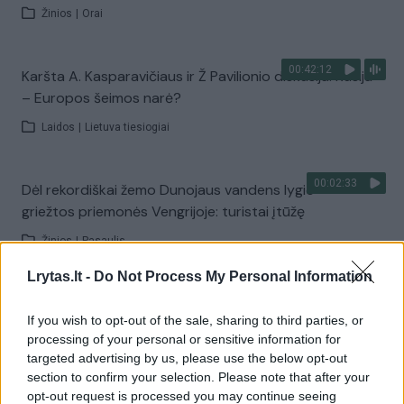
Žinios
|
Orai
00:42:12
Karšta A. Kasparavičiaus ir Ž Pavilionio diskusija: Rusija
– Europos šeimos narė?
Laidos
|
Lietuva tiesiogiai
00:02:33
Dėl rekordiškai žemo Dunojaus vandens lygio –
griežtos priemonės Vengrijoje: turistai įtūžę
Žinios
|
Pasaulis
Lrytas.lt -
Do Not Process My Personal Information
00:04:00
Kuprines pasvėrę specialistai įspėja apie pavojingą
If you wish to opt-out of the sale, sharing to third parties, or
įprotį: tą daro daugiau nei pusė pradinukų
processing of your personal or sensitive information for
Žinios
|
Lietuvos diena
targeted advertising by us, please use the below opt-out
section to confirm your selection. Please note that after your
opt-out request is processed you may continue seeing