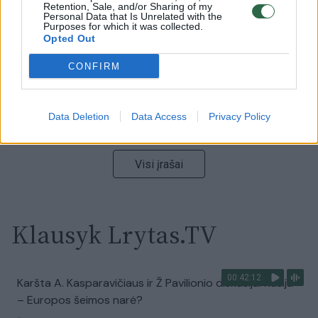
vaizdas pribloškia
Retention, Sale, and/or Sharing of my
Personal Data that Is Unrelated with the
Purposes for which it was collected.
Žinios
|
Lietuvos diena
Opted Out
CONFIRM
00:00:55
Avarija Vilniuje: į stotelę įsirėžęs automobilis sužalojo
dvi moteris
Data Deletion
Data Access
Privacy Policy
Žinios
|
Lietuvos diena
Visi įrašai
Klausyk Lrytas.TV
00:42:12
Karšta A. Kasparavičiaus ir Ž Pavilionio diskusija: Rusija
– Europos šeimos narė?