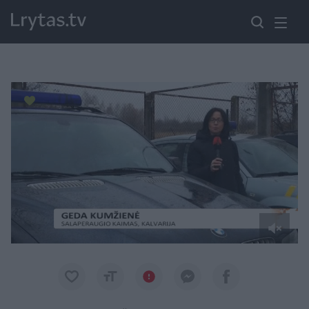
Paremkite Ukrainą