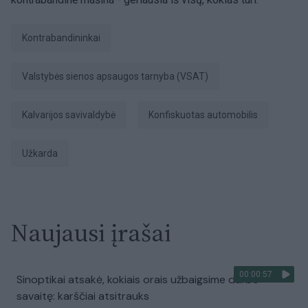
kontrabandininkai
Valstybės sienos apsaugos tarnyba (VSAT)
Kalvarijos savivaldybė
konfiskuotas automobilis
užkarda
Naujausi įrašai
00:00:57
Sinoptikai atsakė, kokiais orais užbaigsime darbo
savaitę: karščiai atsitrauks