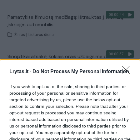
00:00:44
Pamatykite filmuotą medžiagą: ištrauktas į tvenkinį
įskriejęs automobilis
Žinios
|
Lietuvos diena
00:00:57
Sinoptikai atsakė, kokiais orais užbaigsime darbo
savaitę: karščiai atsitrauks
Lrytas.lt -
Do Not Process My Personal Information
Žinios
|
Orai
If you wish to opt-out of the sale, sharing to third parties, or
processing of your personal or sensitive information for
Visi įrašai
targeted advertising by us, please use the below opt-out
section to confirm your selection. Please note that after your
opt-out request is processed you may continue seeing
interest-based ads based on personal information utilized by
Žiūrimiausi įrašai
us or personal information disclosed to third parties prior to
your opt-out. You may separately opt-out of the further
disclosure of your personal information by third parties on the