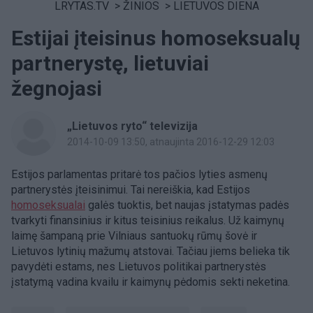
LRYTAS.TV
>
ŽINIOS
>
LIETUVOS DIENA
Estijai įteisinus homoseksualų
partnerystę, lietuviai
žegnojasi
„Lietuvos ryto“ televizija
2014-10-09 13:50
, atnaujinta 2016-12-29 12:03
Estijos parlamentas pritarė tos pačios lyties asmenų
partnerystės įteisinimui. Tai nereiškia, kad Estijos
homoseksualai
galės tuoktis, bet naujas įstatymas padės
tvarkyti finansinius ir kitus teisinius reikalus. Už kaimynų
laimę šampaną prie Vilniaus santuokų rūmų šovė ir
Lietuvos lytinių mažumų atstovai. Tačiau jiems belieka tik
pavydėti estams, nes Lietuvos politikai partnerystės
įstatymą vadina kvailu ir kaimynų pėdomis sekti neketina.