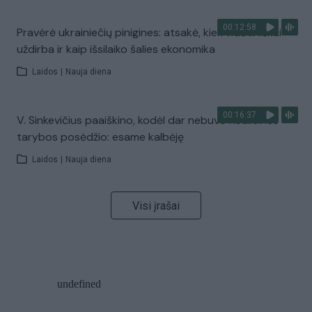
00:12:58
Pravėrė ukrainiečių pinigines: atsakė, kiek vidutiniškai
uždirba ir kaip išsilaiko šalies ekonomika
Laidos
|
Nauja diena
00:16:37
V. Sinkevičius paaiškino, kodėl dar nebuvo Koalicinės
tarybos posėdžio: esame kalbėję
Laidos
|
Nauja diena
Visi įrašai