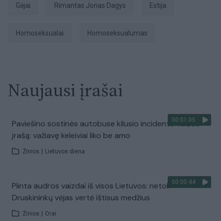
gėjai
Rimantas Jonas Dagys
Estija
homoseksualai
Homoseksualumas
Naujausi įrašai
00:01:05
Paviešino sostinės autobuse kilusio incidento vaizdo
įrašą: važiavę keleiviai liko be amo
Žinios
|
Lietuvos diena
00:00:44
Plinta audros vaizdai iš visos Lietuvos: netoli
Druskininkų vėjas vertė ištisus medžius
Žinios
|
Orai