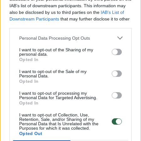
00:00:30
IAB’s list of downstream participants. This information may
Vaizdai iš tragiškos avarijos Vilniaus r.: dviejų moterų ir
also be disclosed by us to third parties on the
IAB’s List of
vaiko gyvybių išgelbėti nepavyko
Downstream Participants
that may further disclose it to other
Žinios
|
Lietuvos diena
third parties.
Personal Data Processing Opt Outs
00:00:57
Savaitės vidurys nusimato karštas: temperatūra kils iki
I want to opt-out of the Sharing of my
32 laipsnių šilumos
personal data.
Opted In
Žinios
|
Orai
I want to opt-out of the Sale of my
Personal Data.
Opted In
00:00:59
Nufilmavo, kaip patvino Vilniaus Vakarinis aplinkkelis:
vaizdas pribloškia
I want to opt-out of processing my
Personal Data for Targeted Advertising.
Opted In
Žinios
|
Lietuvos diena
I want to opt-out of Collection, Use,
Retention, Sale, and/or Sharing of my
Personal Data that Is Unrelated with the
00:00:55
Avarija Vilniuje: į stotelę įsirėžęs automobilis sužalojo
Purposes for which it was collected.
dvi moteris
Opted Out