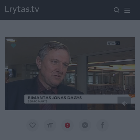
Paremkite Ukrainą