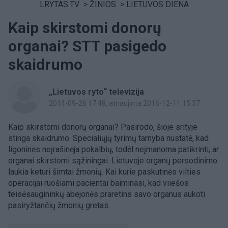
LRYTAS.TV
>
ŽINIOS
>
LIETUVOS DIENA
Kaip skirstomi donorų
organai? STT pasigedo
skaidrumo
„Lietuvos ryto“ televizija
2014-09-26 17:48
, atnaujinta 2016-12-11 15:37
Kaip skirstomi donorų organai? Pasirodo, šioje srityje
stinga skaidrumo. Specialiųjų tyrimų tarnyba nustatė, kad
ligoninės neįrašinėja pokalbių, todėl neįmanoma patikrinti, ar
organai skirstomi sąžiningai. Lietuvoje organų persodinimo
laukia keturi šimtai žmonių. Kai kurie paskutinės vilties
operacijai ruošiami pacientai baiminasi, kad viiešos
teisėsaugininkų abejonės praretins savo organus aukoti
pasiryžtančių žmonių gretas.