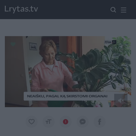
Paremkite Ukrainą