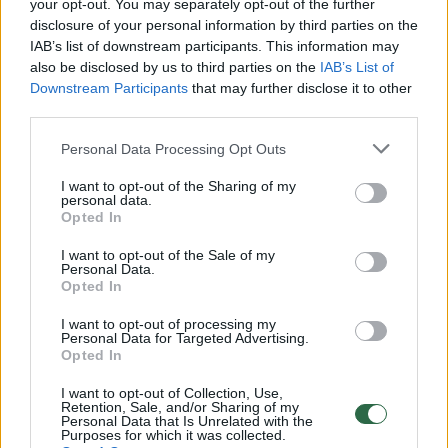
Žiūrimiausi įrašai
your opt-out. You may separately opt-out of the further
disclosure of your personal information by third parties on the
IAB’s list of downstream participants. This information may
also be disclosed by us to third parties on the
IAB’s List of
00:00:30
Vaizdai iš tragiškos avarijos Vilniaus r.: dviejų moterų ir
Downstream Participants
that may further disclose it to other
vaiko gyvybių išgelbėti nepavyko
third parties.
Žinios
|
Lietuvos diena
Personal Data Processing Opt Outs
I want to opt-out of the Sharing of my
00:00:57
personal data.
Savaitės vidurys nusimato karštas: temperatūra kils iki
Opted In
32 laipsnių šilumos
I want to opt-out of the Sale of my
Žinios
|
Orai
Personal Data.
Opted In
I want to opt-out of processing my
00:00:59
Nufilmavo, kaip patvino Vilniaus Vakarinis aplinkkelis:
Personal Data for Targeted Advertising.
vaizdas pribloškia
Opted In
Žinios
|
Lietuvos diena
I want to opt-out of Collection, Use,
Retention, Sale, and/or Sharing of my
Personal Data that Is Unrelated with the
Purposes for which it was collected.