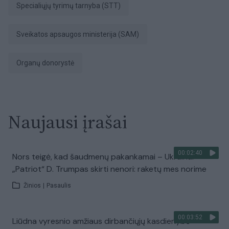
Specialiųjų tyrimų tarnyba (STT)
Sveikatos apsaugos ministerija (SAM)
organų donorystė
Naujausi įrašai
00:02:40
Nors teigė, kad šaudmenų pakankamai – Ukrainai
„Patriot“ D. Trumpas skirti nenori: raketų mes norime
Žinios
|
Pasaulis
00:03:52
Liūdna vyresnio amžiaus dirbančiųjų kasdienybė –