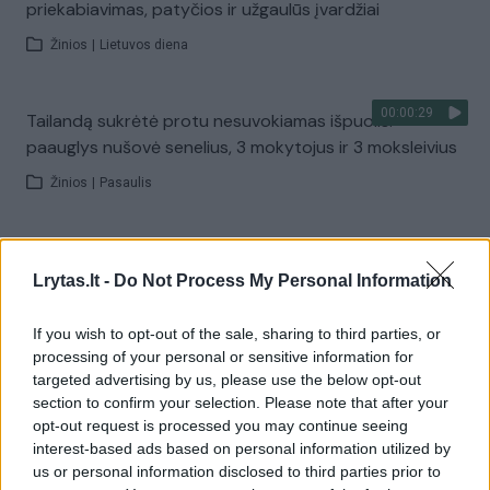
priekabiavimas, patyčios ir užgaulūs įvardžiai
Žinios
|
Lietuvos diena
00:00:29
Tailandą sukrėtė protu nesuvokiamas išpuolis:
paauglys nušovė senelius, 3 mokytojus ir 3 moksleivius
Žinios
|
Pasaulis
00:02:08
Aukštaitijos pučiamųjų orkestras Nyderlanduose
Lrytas.lt -
Do Not Process My Personal Information
apgynė čempionų vardą
Žinios
|
Lietuvos diena
If you wish to opt-out of the sale, sharing to third parties, or
processing of your personal or sensitive information for
targeted advertising by us, please use the below opt-out
Visi įrašai
section to confirm your selection. Please note that after your
opt-out request is processed you may continue seeing
interest-based ads based on personal information utilized by
us or personal information disclosed to third parties prior to