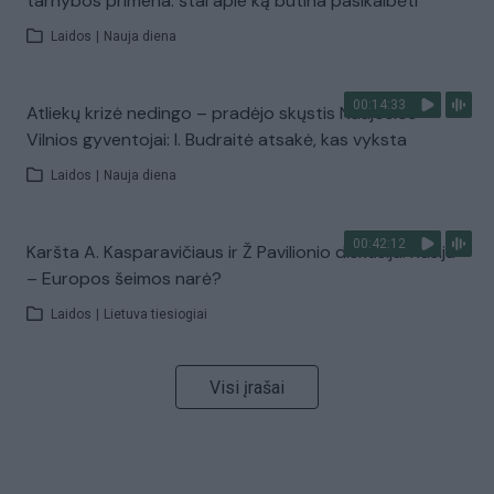
tarnybos primena: štai apie ką būtina pasikalbėti
Laidos
|
Nauja diena
00:14:33
Atliekų krizė nedingo – pradėjo skųstis Naujosios
Vilnios gyventojai: I. Budraitė atsakė, kas vyksta
Laidos
|
Nauja diena
00:42:12
Karšta A. Kasparavičiaus ir Ž Pavilionio diskusija: Rusija
– Europos šeimos narė?
Laidos
|
Lietuva tiesiogiai
Visi įrašai