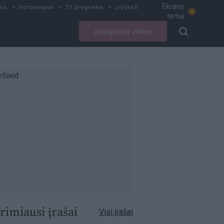
Ekrano
ius
Horoskopai
TV programa
Lrytas.lt
tema
Atsiųskite video
rimiausi įrašai
Visi įrašai