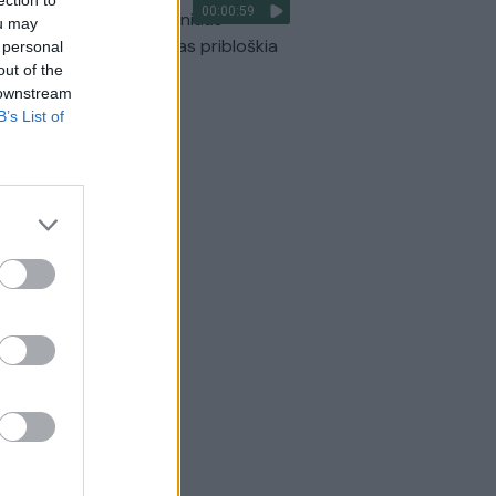
00:00:59
ilmavo, kaip patvino Vilniaus
ou may
arinis aplinkkelis: vaizdas pribloškia
 personal
out of the
Žinios
|
Lietuvos diena
 downstream
B’s List of