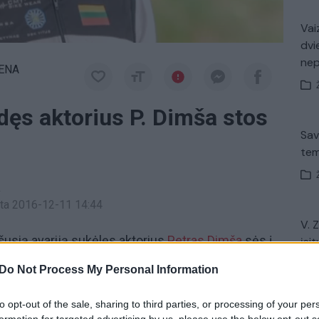
Vaiz
dvi
ne
IENA
dęs aktorius P. Dimša stos
Sav
tem
a
inta 2016-12-11 14:44
V. 
šusią avariją sukėlęs aktorius
Petras Dimša
sės į
įsit
net
mą baigę prokurorai teismui perdavė bylą, kurioje
Do Not Process My Personal Information
tus būdamas girtas automobiliu partrenkė ir
mšai gresia 10 metų kalėjimo.
to opt-out of the sale, sharing to third parties, or processing of your per
formation for targeted advertising by us, please use the below opt-out s