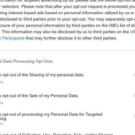
Nuf
r selection. Please note that after your opt-out request is processed y
mirtina avarija
Vak
eing interest-based ads based on personal information utilized by us or
disclosed to third parties prior to your opt-out. You may separately opt-
losure of your personal information by third parties on the IAB’s list of
. This information may also be disclosed by us to third parties on the
IA
Participants
that may further disclose it to other third parties.
Visi įrašai
l Data Processing Opt Outs
00:21:19
žo į
„Žinios“ 2026-08-08
jo
o opt-out of the Sharing of my personal data.
Laidos
|
Žinios
In
o opt-out of the Sale of my Personal Data.
In
3:57
00:00:40
 ir
Dronai Vokietijoje kelia vis daugiau
to opt-out of processing my Personal Data for Targeted
klausimų: du pastebėti virš karinės bazės
ing.
In
u
Žinios
|
Pasaulis
o opt-out of Collection, Use, Retention, Sale, and/or Sharing