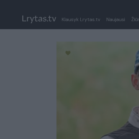
Klausyk Lrytas.tv
Naujausi
Žiū
Paremkite Ukrainą