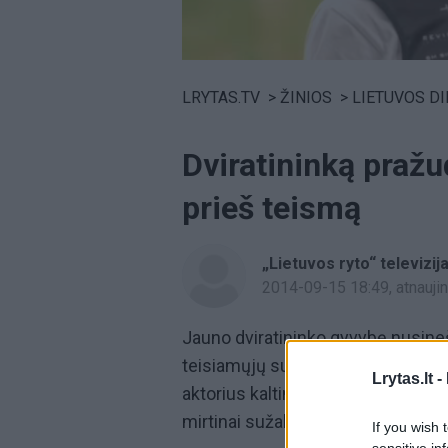
Volume
0%
LRYTAS.TV
>
ŽINIOS
>
LIETUVOS D
Dviratininką pražu
prieš teismą
„Lietuvos ryto“ televizij
2014-09-15 18:49
, atnauj
Jauno dviratininko gyvybę nusine
teisiamųjų suolą. Ikiteisminį tyri
Lrytas.lt -
aktorius kaltinamas, kad prieš me
mirtinai sužalojo dviratininką. Di
If you wish 
sensitive in