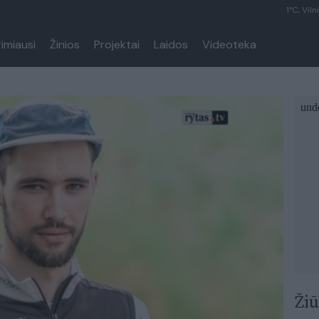
1°C, Viln
rimiausi
Žinios
Projektai
Laidos
Videoteka
Žiū