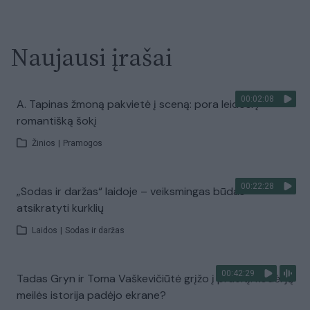
Naujausi įrašai
00:02:08
A. Tapinas žmoną pakvietė į sceną: pora leidosi į
romantišką šokį
Žinios
|
Pramogos
00:22:28
„Sodas ir daržas“ laidoje – veiksmingas būdas
atsikratyti kurklių
Laidos
|
Sodas ir daržas
00:42:29
Tadas Gryn ir Toma Vaškevičiūtė grįžo į praeitį: kodėl jų
meilės istorija padėjo ekrane?