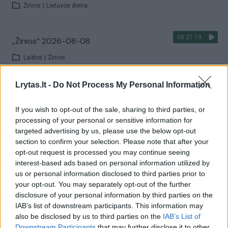
Žinios
|
Lietuvos diena
00:21:19
„Žinios“ 2026-08-08
Laidos
|
Žinios
Lrytas.lt -
Do Not Process My Personal Information
Visi įrašai
If you wish to opt-out of the sale, sharing to third parties, or
processing of your personal or sensitive information for
targeted advertising by us, please use the below opt-out
Žiūrimiausi įrašai
section to confirm your selection. Please note that after your
opt-out request is processed you may continue seeing
interest-based ads based on personal information utilized by
00:00:30
us or personal information disclosed to third parties prior to
Vaizdai iš tragiškos avarijos Vilniaus r.: dviejų moterų ir
your opt-out. You may separately opt-out of the further
vaiko gyvybių išgelbėti nepavyko
disclosure of your personal information by third parties on the
IAB’s list of downstream participants. This information may
Žinios
|
Lietuvos diena
also be disclosed by us to third parties on the
IAB’s List of
Downstream Participants
that may further disclose it to other