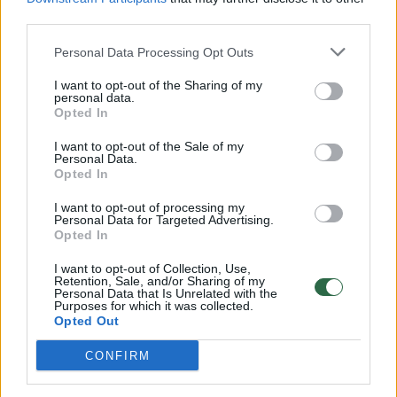
00:00:57
third parties.
Savaitės vidurys nusimato karštas: temperatūra kils iki
32 laipsnių šilumos
Personal Data Processing Opt Outs
Žinios
|
Orai
I want to opt-out of the Sharing of my
personal data.
Opted In
00:15:54
V. Zalužno pasisakymą laiko bandymu įsitvirtinti
I want to opt-out of the Sale of my
Ukrainos politikoje: jis yra neteisus
Personal Data.
Opted In
Laidos
|
Nauja diena
I want to opt-out of processing my
Personal Data for Targeted Advertising.
Opted In
00:00:57
Sinoptikai atsakė, kokiais orais užbaigsime darbo
savaitę: karščiai atsitrauks
I want to opt-out of Collection, Use,
Retention, Sale, and/or Sharing of my
Personal Data that Is Unrelated with the
Žinios
|
Orai
Purposes for which it was collected.
Opted Out
Visi įrašai
CONFIRM