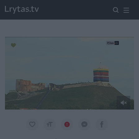
Paremkite Ukrainą