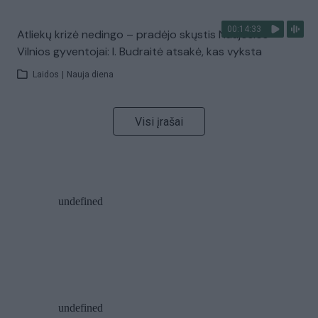
00:14:33
Atliekų krizė nedingo – pradėjo skųstis Naujosios
Vilnios gyventojai: I. Budraitė atsakė, kas vyksta
Laidos
|
Nauja diena
Visi įrašai