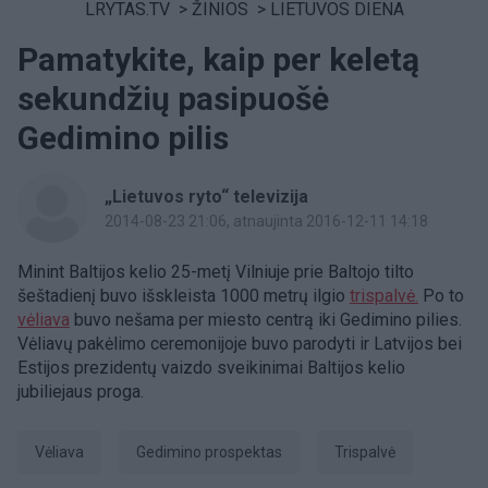
LRYTAS.TV
>
ŽINIOS
>
LIETUVOS DIENA
Pamatykite, kaip per keletą
sekundžių pasipuošė
Gedimino pilis
„Lietuvos ryto“ televizija
2014-08-23 21:06
, atnaujinta 2016-12-11 14:18
Minint Baltijos kelio 25-metį Vilniuje prie Baltojo tilto
šeštadienį buvo išskleista 1000 metrų ilgio
trispalvė.
Po to
vėliava
buvo nešama per miesto centrą iki Gedimino pilies.
Vėliavų pakėlimo ceremonijoje buvo parodyti ir Latvijos bei
Estijos prezidentų vaizdo sveikinimai Baltijos kelio
jubiliejaus proga.
vėliava
Gedimino prospektas
trispalvė