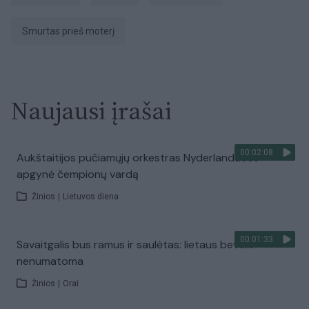
smurtas prieš moterį
Naujausi įrašai
00:02:08
Aukštaitijos pučiamųjų orkestras Nyderlanduose
apgynė čempionų vardą
Žinios
|
Lietuvos diena
00:01:33
Savaitgalis bus ramus ir saulėtas: lietaus beveik
nenumatoma
Žinios
|
Orai