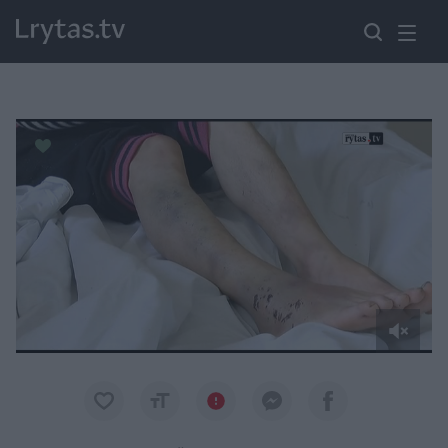
Paremkite Ukrainą