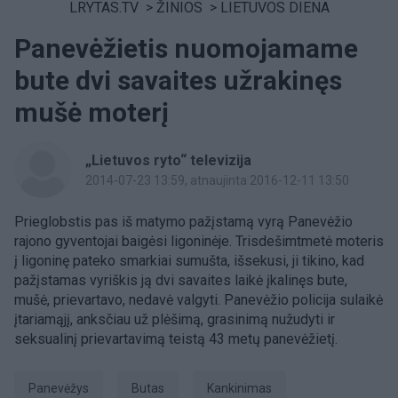
LRYTAS.TV
>
ŽINIOS
>
LIETUVOS DIENA
Panevėžietis nuomojamame
bute dvi savaites užrakinęs
mušė moterį
„Lietuvos ryto“ televizija
2014-07-23 13:59
, atnaujinta 2016-12-11 13:50
Prieglobstis pas iš matymo pažįstamą vyrą Panevėžio
rajono gyventojai baigėsi ligoninėje. Trisdešimtmetė moteris
į ligoninę pateko smarkiai sumušta, išsekusi, ji tikino, kad
pažįstamas vyriškis ją dvi savaites laikė įkalinęs bute,
mušė, prievartavo, nedavė valgyti. Panevėžio policija sulaikė
įtariamąjį, anksčiau už plėšimą, grasinimą nužudyti ir
seksualinį prievartavimą teistą 43 metų panevėžietį.
Panevėžys
Butas
kankinimas