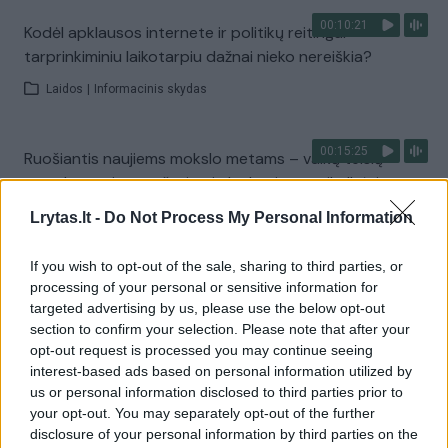
00:10:21
Kodėl apklausos internete ir politikų reitingai
tarprinkiminiu laikotarpiu dažnai nieko nereiškia?
Laidos
|
Informacinis skydas
00:15:25
Ruošiantis naujiems mokslo metams – vaikų teisių
tarnybos primena: štai apie ką būtina pasikalbėti
Laidos
|
Nauja diena
Lrytas.lt -
Do Not Process My Personal Information
If you wish to opt-out of the sale, sharing to third parties, or
Visi įrašai
processing of your personal or sensitive information for
targeted advertising by us, please use the below opt-out
section to confirm your selection. Please note that after your
opt-out request is processed you may continue seeing
Žiūrimiausi įrašai
interest-based ads based on personal information utilized by
us or personal information disclosed to third parties prior to
your opt-out. You may separately opt-out of the further
disclosure of your personal information by third parties on the
00:00:30