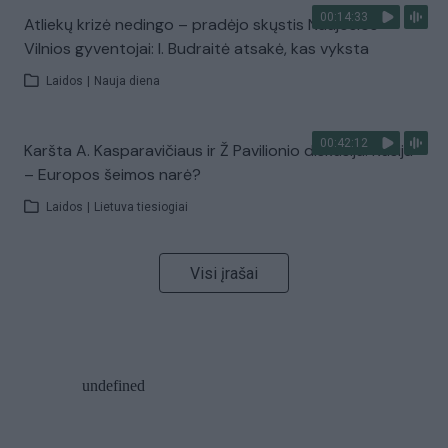
00:14:33
Atliekų krizė nedingo – pradėjo skųstis Naujosios
Vilnios gyventojai: I. Budraitė atsakė, kas vyksta
Laidos
|
Nauja diena
00:42:12
Karšta A. Kasparavičiaus ir Ž Pavilionio diskusija: Rusija
– Europos šeimos narė?
Laidos
|
Lietuva tiesiogiai
Visi įrašai