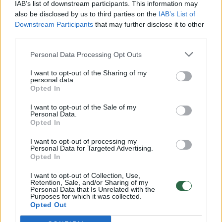
Vaizdai iš tragiškos avarijos Vilniaus r.: dviejų moterų ir
IAB’s list of downstream participants. This information may
vaiko gyvybių išgelbėti nepavyko
also be disclosed by us to third parties on the
IAB’s List of
Downstream Participants
that may further disclose it to other
Žinios
|
Lietuvos diena
third parties.
Personal Data Processing Opt Outs
00:00:57
Savaitės vidurys nusimato karštas: temperatūra kils iki
I want to opt-out of the Sharing of my
32 laipsnių šilumos
personal data.
Opted In
Žinios
|
Orai
I want to opt-out of the Sale of my
Personal Data.
00:00:59
Opted In
Nufilmavo, kaip patvino Vilniaus Vakarinis aplinkkelis:
vaizdas pribloškia
I want to opt-out of processing my
Personal Data for Targeted Advertising.
Žinios
|
Lietuvos diena
Opted In
I want to opt-out of Collection, Use,
Retention, Sale, and/or Sharing of my
00:00:55
Avarija Vilniuje: į stotelę įsirėžęs automobilis sužalojo
Personal Data that Is Unrelated with the
Purposes for which it was collected.
dvi moteris
Opted Out
Žinios
|
Lietuvos diena