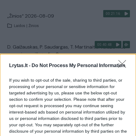
00:21:16
„Žinios“ 2026-08-09
Laidos
|
Žinios
00:40:48
D. Gaižauskas, P. Saudargas, T. Martinaitis: valdžia mus
nuramino ar išgąsdino?
Laidos
|
24/7
Lrytas.lt -
Do Not Process My Personal Information
If you wish to opt-out of the sale, sharing to third parties, or
Visi įrašai
processing of your personal or sensitive information for
targeted advertising by us, please use the below opt-out
section to confirm your selection. Please note that after your
opt-out request is processed you may continue seeing
Žiūrimiausi įrašai
interest-based ads based on personal information utilized by
us or personal information disclosed to third parties prior to
your opt-out. You may separately opt-out of the further
disclosure of your personal information by third parties on the
00:00:30
Vaizdai iš tragiškos avarijos Vilniaus r.: dviejų moterų ir