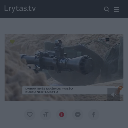
Paremkite Ukrainą