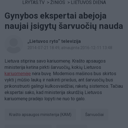
LRYTAS.TV
>
ŽINIOS
>
LIETUVOS DIENA
Gynybos ekspertai abejoja
naujai įsigytų šarvuočių nauda
„Lietuvos ryto“ televizija
2014-07-21 18:49
, atnaujinta 2016-12-11 13:48
Lietuva stiprina savo kariuomenę. Krašto apsaugos
ministerija ketina pirkti šarvuočių, kokių Lietuvos
kariuomenėje
nėra buvę. Modernios mašinos bus skirtos
vykti į mūšio lauką ir naikinti priešus, ant šarvuočių bus
prikonstruoti galingi kulkosvaidžiai, raketų sistemos. Tačiau
ekspertai sako, kad ministerija skurdžią Lietuvos
kariuomenę pradėjo lopyti ne nuo to galo.
Krašto apsaugos ministerija (KAM)
šarvuočiai