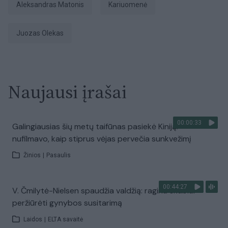
Aleksandras Matonis
Kariuomenė
Juozas Olekas
Naujausi įrašai
00:00:33
Galingiausias šių metų taifūnas pasiekė Kiniją:
nufilmavo, kaip stiprus vėjas pervečia sunkvežimį
Žinios
|
Pasaulis
00:44:27
V. Čmilytė-Nielsen spaudžia valdžią: ragina skubiai
peržiūrėti gynybos susitarimą
Laidos
|
ELTA savaitė