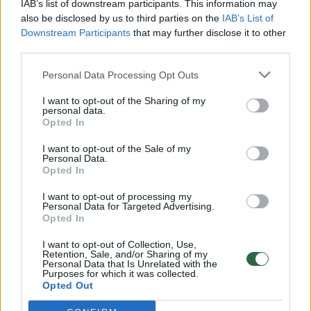
IAB’s list of downstream participants. This information may
vaiko gyvybių išgelbėti nepavyko
also be disclosed by us to third parties on the
IAB’s List of
Downstream Participants
that may further disclose it to other
Žinios
|
Lietuvos diena
third parties.
Personal Data Processing Opt Outs
00:00:57
Savaitės vidurys nusimato karštas: temperatūra kils iki
32 laipsnių šilumos
I want to opt-out of the Sharing of my
personal data.
Opted In
Žinios
|
Orai
I want to opt-out of the Sale of my
Personal Data.
00:15:54
Opted In
V. Zalužno pasisakymą laiko bandymu įsitvirtinti
Ukrainos politikoje: jis yra neteisus
I want to opt-out of processing my
Personal Data for Targeted Advertising.
Laidos
|
Nauja diena
Opted In
I want to opt-out of Collection, Use,
Retention, Sale, and/or Sharing of my
00:00:57
Sinoptikai atsakė, kokiais orais užbaigsime darbo
Personal Data that Is Unrelated with the
Purposes for which it was collected.
savaitę: karščiai atsitrauks
Opted Out
Žinios
|
Orai