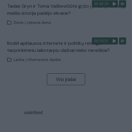
00:42:29
Tadas Gryn ir Toma Vaškevičiūtė grįžo į praeitį: kodėl jų
meilės istorija padėjo ekrane?
Žinios
|
Lietuvos diena
00:10:21
Kodėl apklausos internete ir politikų reitingai
tarprinkiminiu laikotarpiu dažnai nieko nereiškia?
Laidos
|
Informacinis skydas
Visi įrašai