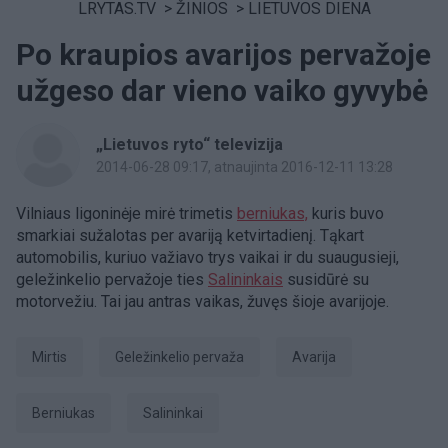
LRYTAS.TV
>
ŽINIOS
>
LIETUVOS DIENA
Po kraupios avarijos pervažoje
užgeso dar vieno vaiko gyvybė
„Lietuvos ryto“ televizija
2014-06-28 09:17
, atnaujinta 2016-12-11 13:28
Vilniaus ligoninėje mirė trimetis
berniukas,
kuris buvo
smarkiai sužalotas per avariją ketvirtadienį. Tąkart
automobilis, kuriuo važiavo trys vaikai ir du suaugusieji,
geležinkelio pervažoje ties
Salininkais
susidūrė su
motorvežiu. Tai jau antras vaikas, žuvęs šioje avarijoje.
Mirtis
geležinkelio pervaža
avarija
berniukas
Salininkai