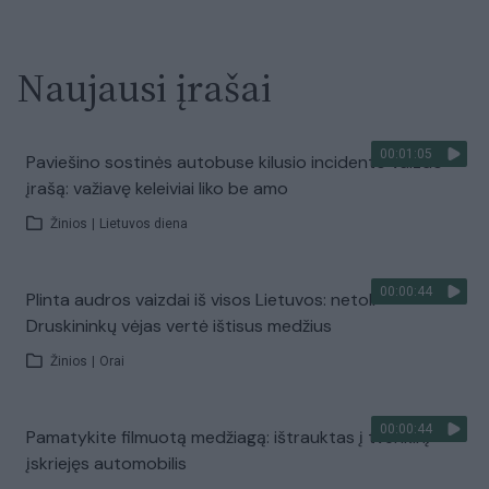
Naujausi įrašai
00:01:05
Paviešino sostinės autobuse kilusio incidento vaizdo
įrašą: važiavę keleiviai liko be amo
Žinios
|
Lietuvos diena
00:00:44
Plinta audros vaizdai iš visos Lietuvos: netoli
Druskininkų vėjas vertė ištisus medžius
Žinios
|
Orai
00:00:44
Pamatykite filmuotą medžiagą: ištrauktas į tvenkinį
įskriejęs automobilis