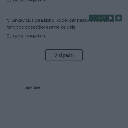
Laidos
|
Nauja diena
00:16:37
V. Sinkevičius paaiškino, kodėl dar nebuvo Koalicinės
tarybos posėdžio: esame kalbėję
Laidos
|
Nauja diena
Visi įrašai