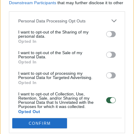
Downstream Participants
that may further disclose it to other
third parties.
00:00:57
Savaitės vidurys nusimato karštas: temperatūra kils iki
32 laipsnių šilumos
Personal Data Processing Opt Outs
Žinios
|
Orai
I want to opt-out of the Sharing of my
personal data.
Opted In
00:00:59
Nufilmavo, kaip patvino Vilniaus Vakarinis aplinkkelis:
I want to opt-out of the Sale of my
Personal Data.
vaizdas pribloškia
Opted In
Žinios
|
Lietuvos diena
I want to opt-out of processing my
Personal Data for Targeted Advertising.
Opted In
00:00:55
Avarija Vilniuje: į stotelę įsirėžęs automobilis sužalojo
I want to opt-out of Collection, Use,
dvi moteris
Retention, Sale, and/or Sharing of my
Personal Data that Is Unrelated with the
Žinios
Purposes for which it was collected.
|
Lietuvos diena
Opted Out
CONFIRM
Visi įrašai