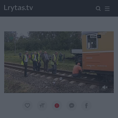
Paremkite Ukrainą