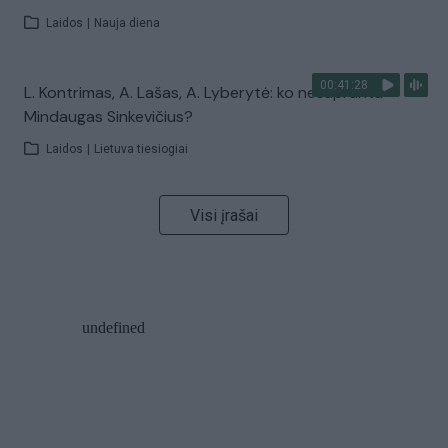
Laidos
|
Nauja diena
00:41:28
L. Kontrimas, A. Lašas, A. Lyberytė: ko nesupranta
Mindaugas Sinkevičius?
Laidos
|
Lietuva tiesiogiai
Visi įrašai