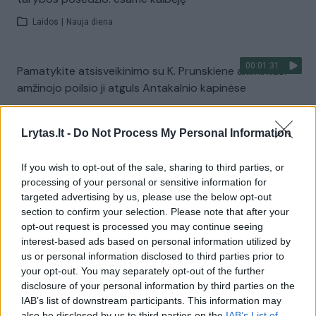
Laidos
|
Nauja diena
00:01:31
Pamatykite atsisveikinimo su K. Prunskiene akimirkas:
amžinojo poilsio ji atguls Antakalnio kapinėse
Žinios
|
Lietuvos diena
Lrytas.lt -
Do Not Process My Personal Information
Visi įrašai
If you wish to opt-out of the sale, sharing to third parties, or
processing of your personal or sensitive information for
targeted advertising by us, please use the below opt-out
section to confirm your selection. Please note that after your
Žiūrimiausi įrašai
opt-out request is processed you may continue seeing
interest-based ads based on personal information utilized by
us or personal information disclosed to third parties prior to
your opt-out. You may separately opt-out of the further
00:00:49
Pateikė daugiau detalių apie iš tėvų paimtus šešis
disclosure of your personal information by third parties on the
vaikus: jiems kilusi grėsmė
IAB’s list of downstream participants. This information may
also be disclosed by us to third parties on the
IAB’s List of
Žinios
|
Lietuvos diena