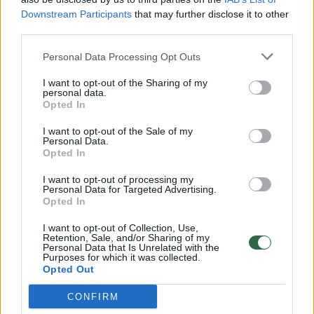
Downstream Participants
that may further disclose it to other
third parties.
00:00:30
Vaizdai iš tragiškos avarijos Vilniaus r.: dviejų moterų ir
Personal Data Processing Opt Outs
vaiko gyvybių išgelbėti nepavyko
I want to opt-out of the Sharing of my
Žinios
|
Lietuvos diena
personal data.
Opted In
I want to opt-out of the Sale of my
00:00:57
Savaitės vidurys nusimato karštas: temperatūra kils iki
Personal Data.
32 laipsnių šilumos
Opted In
Žinios
|
Orai
I want to opt-out of processing my
Personal Data for Targeted Advertising.
Opted In
00:00:59
Nufilmavo, kaip patvino Vilniaus Vakarinis aplinkkelis:
I want to opt-out of Collection, Use,
Retention, Sale, and/or Sharing of my
vaizdas pribloškia
Personal Data that Is Unrelated with the
Purposes for which it was collected.
Žinios
|
Lietuvos diena
Opted Out
CONFIRM
Visi įrašai