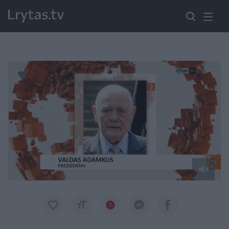
Paremkite Ukrainą