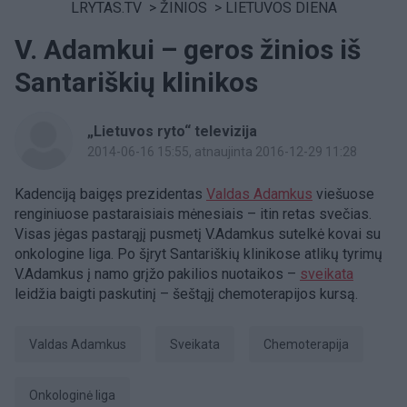
LRYTAS.TV
>
ŽINIOS
>
LIETUVOS DIENA
V. Adamkui – geros žinios iš
Santariškių klinikos
„Lietuvos ryto“ televizija
2014-06-16 15:55
, atnaujinta 2016-12-29 11:28
Kadenciją baigęs prezidentas
Valdas Adamkus
viešuose
renginiuose pastaraisiais mėnesiais – itin retas svečias.
Visas jėgas pastarąjį pusmetį V.Adamkus sutelkė kovai su
onkologine liga. Po šįryt Santariškių klinikose atlikų tyrimų
V.Adamkus į namo grįžo pakilios nuotaikos –
sveikata
leidžia baigti paskutinį – šeštąjį chemoterapijos kursą.
Valdas Adamkus
Sveikata
chemoterapija
onkologinė liga