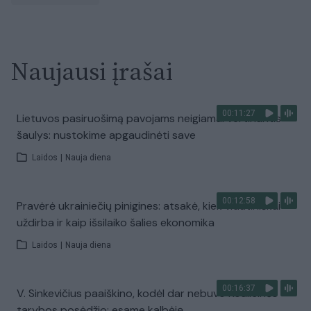
Naujausi įrašai
00:11:27
Lietuvos pasiruošimą pavojams neigiamai vertinantis
šaulys: nustokime apgaudinėti save
Laidos
|
Nauja diena
00:12:58
Pravėrė ukrainiečių pinigines: atsakė, kiek vidutiniškai
uždirba ir kaip išsilaiko šalies ekonomika
Laidos
|
Nauja diena
00:16:37
V. Sinkevičius paaiškino, kodėl dar nebuvo Koalicinės
tarybos posėdžio: esame kalbėję