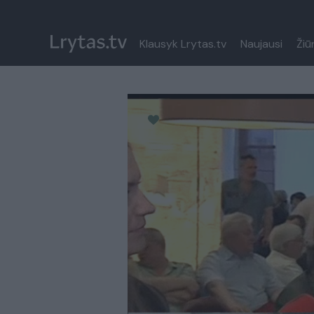
Klausyk Lrytas.tv
Naujausi
Žiū
Paremkite Ukrainą