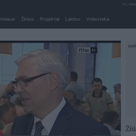
1°C, Viln
rimiausi
Žinios
Projektai
Laidos
Videoteka
Žiū