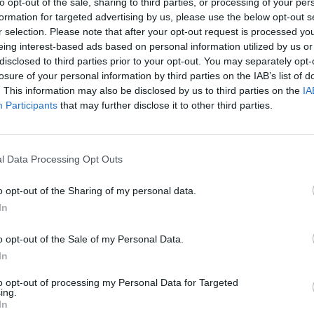
to opt-out of the sale, sharing to third parties, or processing of your per
„Pa
formation for targeted advertising by us, please use the below opt-out s
 Lietuvos prezidento rinkimai
jau
r selection. Please note that after your opt-out request is processed y
Pru
eing interest-based ads based on personal information utilized by us or
disclosed to third parties prior to your opt-out. You may separately opt-
losure of your personal information by third parties on the IAB’s list of
. This information may also be disclosed by us to third parties on the
IA
Visi įrašai
Participants
that may further disclose it to other third parties.
0:45
00:00:45
rsto
Dar vienoje Europos šalyje sumuštas visų
l Data Processing Opt Outs
truktūrą
laikų karščio rekordas: čia temperatūra
pasiekė 41,4 laipsnio
o opt-out of the Sharing of my personal data.
In
Žinios
|
Pasaulis
o opt-out of the Sale of my Personal Data.
0:37
00:41:28
sėdos
L. Kontrimas, A. Lašas, A. Lyberytė: ko
In
nesupranta Mindaugas Sinkevičius?
to opt-out of processing my Personal Data for Targeted
okių
ing.
Laidos
|
Lietuva tiesiogiai
In