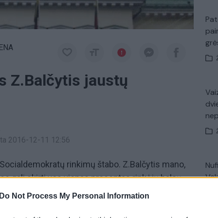
Pat
pai
gr
IENA
 Z.Balčytis jaustų
Vaiz
dvi
ne
a
inta 2016-12-11 12:56
Socialdemokratų rinkimų štabo. Z.Balčytis mano,
Nuf
Vak
e gali skirti vos vienas procentas rinkėjų balsų.
Do Not Process My Personal Information
nkimai
Vyriausioji rinkimų komisija (VRK)