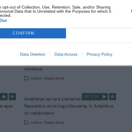
o opt-out of Collection, Use, Retention, Sale, and/or Sharing
ersonal Data that Is Unrelated with the Purposes for which it
lected.
Out
TV
CONFIRM
Visi įrašai
00:15:54
ko
V. Zalužno pasisakymą laiko bandymu
Data Deletion
Data Access
Privacy Policy
įsitvirtinti Ukrainos politikoje: jis yra
neteisus
Laidos
|
Nauja diena
00:10:29
s“:
Analitikas aptarė parlamentarų ir G.
ba apie
Nausėdos atostogų klausimą: V. Adamkus
to nebijodavo
Laidos
|
Nauja diena