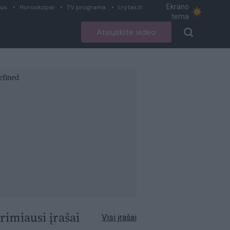
Ekrano
ius
Horoskopai
TV programa
Lrytas.lt
tema
Atsiųskite video
rimiausi įrašai
Visi įrašai