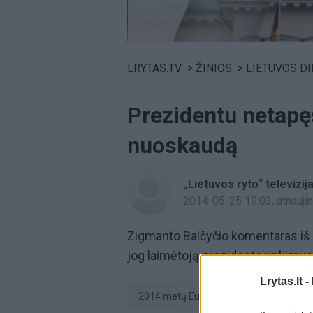
Volume
0%
LRYTAS.TV
>
ŽINIOS
>
LIETUVOS D
Prezidentu netapęs
nuoskaudą
„Lietuvos ryto“ televizij
2014-05-25 19:03
, atnauj
Zigmanto Balčyčio komentaras iš 
jog laimėtoją prezidento rinkimuos
Lrytas.lt -
2014 metų Europos Parlamento (EP) ri