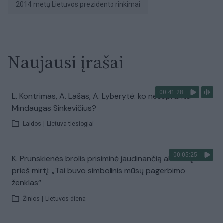
2014 metų Lietuvos prezidento rinkimai
Naujausi įrašai
00:41:28
L. Kontrimas, A. Lašas, A. Lyberytė: ko nesupranta
Mindaugas Sinkevičius?
Laidos
|
Lietuva tiesiogiai
00:05:25
K. Prunskienės brolis prisiminė jaudinančią akimirką
prieš mirtį: „Tai buvo simbolinis mūsų pagerbimo
ženklas“
Žinios
|
Lietuvos diena