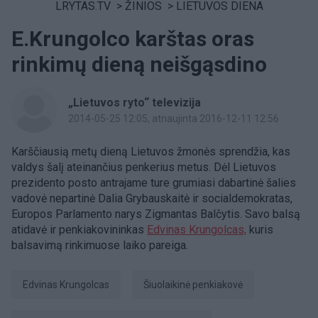
LRYTAS.TV
>
ŽINIOS
>
LIETUVOS DIENA
E.Krungolco karštas oras
rinkimų dieną neišgąsdino
„Lietuvos ryto“ televizija
2014-05-25 12:05
, atnaujinta 2016-12-11 12:56
Karščiausią metų dieną Lietuvos žmonės sprendžia, kas
valdys šalį ateinančius penkerius metus. Dėl Lietuvos
prezidento posto antrajame ture grumiasi dabartinė šalies
vadovė nepartinė Dalia Grybauskaitė ir socialdemokratas,
Europos Parlamento narys Zigmantas Balčytis. Savo balsą
atidavė ir penkiakovininkas
Edvinas Krungolcas,
kuris
balsavimą rinkimuose laiko pareiga.
Edvinas Krungolcas
šiuolaikinė penkiakovė