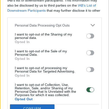
IAB’s list of downstream participants. This information may
vaikus: jiems kilusi grėsmė
also be disclosed by us to third parties on the
IAB’s List of
Downstream Participants
that may further disclose it to other
Žinios
|
Lietuvos diena
third parties.
Personal Data Processing Opt Outs
00:00:30
Vaizdai iš tragiškos avarijos Vilniaus r.: dviejų moterų ir
vaiko gyvybių išgelbėti nepavyko
I want to opt-out of the Sharing of my
personal data.
Žinios
Opted In
|
Lietuvos diena
I want to opt-out of the Sale of my
Personal Data.
00:00:59
Nufilmavo, kaip patvino Vilniaus Vakarinis aplinkkelis:
Opted In
vaizdas pribloškia
I want to opt-out of processing my
Personal Data for Targeted Advertising.
Žinios
|
Lietuvos diena
Opted In
I want to opt-out of Collection, Use,
00:02:01
Retention, Sale, and/or Sharing of my
„Pagarba pirmajai premjerei“: pasidalijo jautriais
Personal Data that Is Unrelated with the
prisiminimais apie Kazimierą Prunskienę
Purposes for which it was collected.
Opted Out
Žinios
|
Lietuvos diena
CONFIRM