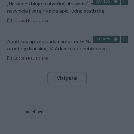
00:14:55
„Naujienos blogos absoliučiai visiems“: ekonomistas
nevynioja į vatą ir kalba apie liūdną statistiką
Laidos
|
Nauja diena
00:10:29
Analitikas aptarė parlamentarų ir G. Nausėdos
atostogų klausimą: V. Adamkus to nebijodavo
Laidos
|
Nauja diena
Visi įrašai