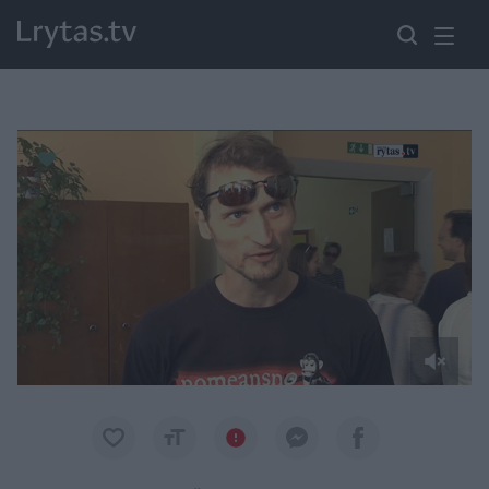
Paremkite Ukrainą