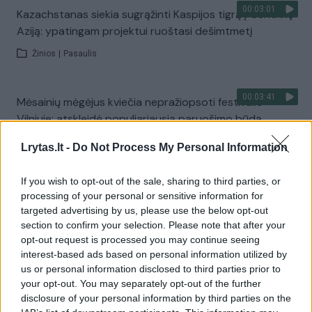
00:03:01
Kazachstanas siekia sugrąžinti Kaspijos tigrą į Centrinę
Aziją: ypatingam projektui ruoštasi dešimtmetį
Žinios
|
Pasaulis
00:03:41
Mėsainių mėgėjus kviečia nepražiopsoti festivalio
Vilniuje: atskleidė populiariausią paruošimo būdą
Žinios
|
Lietuvos diena
Lrytas.lt -
Do Not Process My Personal Information
If you wish to opt-out of the sale, sharing to third parties, or
Visi įrašai
processing of your personal or sensitive information for
targeted advertising by us, please use the below opt-out
section to confirm your selection. Please note that after your
opt-out request is processed you may continue seeing
Žiūrimiausi įrašai
interest-based ads based on personal information utilized by
us or personal information disclosed to third parties prior to
your opt-out. You may separately opt-out of the further
disclosure of your personal information by third parties on the
00:00:49
Pateikė daugiau detalių apie iš tėvų paimtus šešis