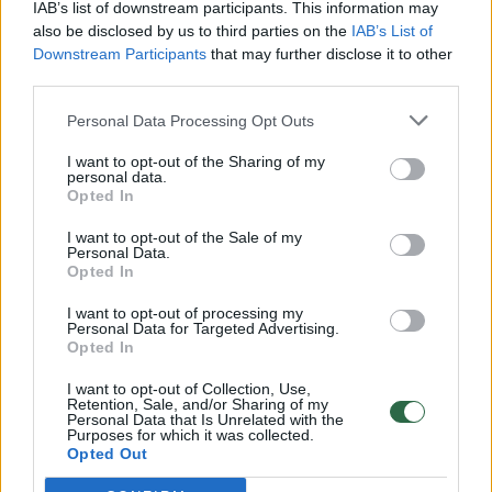
Vaizdai iš tragiškos avarijos Vilniaus r.: dviejų moterų ir
IAB’s list of downstream participants. This information may
vaiko gyvybių išgelbėti nepavyko
also be disclosed by us to third parties on the
IAB’s List of
Downstream Participants
that may further disclose it to other
Žinios
|
Lietuvos diena
third parties.
Personal Data Processing Opt Outs
00:00:57
Savaitės vidurys nusimato karštas: temperatūra kils iki
I want to opt-out of the Sharing of my
32 laipsnių šilumos
personal data.
Opted In
Žinios
|
Orai
I want to opt-out of the Sale of my
Personal Data.
00:00:59
Opted In
Nufilmavo, kaip patvino Vilniaus Vakarinis aplinkkelis:
vaizdas pribloškia
I want to opt-out of processing my
Personal Data for Targeted Advertising.
Žinios
|
Lietuvos diena
Opted In
I want to opt-out of Collection, Use,
Retention, Sale, and/or Sharing of my
00:00:55
Avarija Vilniuje: į stotelę įsirėžęs automobilis sužalojo
Personal Data that Is Unrelated with the
Purposes for which it was collected.
dvi moteris
Opted Out
Žinios
|
Lietuvos diena