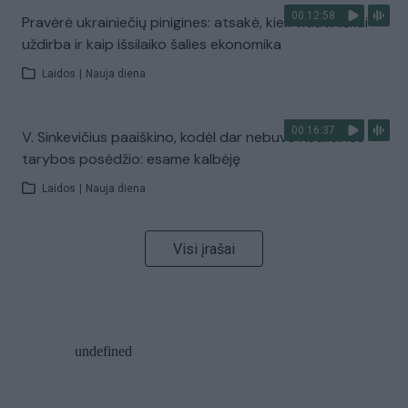
00:12:58
Pravėrė ukrainiečių pinigines: atsakė, kiek vidutiniškai
uždirba ir kaip išsilaiko šalies ekonomika
Laidos
|
Nauja diena
00:16:37
V. Sinkevičius paaiškino, kodėl dar nebuvo Koalicinės
tarybos posėdžio: esame kalbėję
Laidos
|
Nauja diena
Visi įrašai