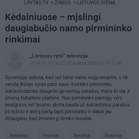
LRYTAS.TV
>
ŽINIOS
>
LIETUVOS DIENA
Kėdainiuose – mįslingi
daugiabučio namo pirmininko
rinkimai
„Lietuvos ryto“ televizija
2014-05-10 16:27
, atnaujinta 2016-12-11 12:40
Gyventojai aiškina, kad net tame name negyvenantis, o tik
verslą įkūręs vyras pats save išsirinko pirmininku
suklastodamas daugelio gyventojų parašus, maža to dar ir
žmoną buhaltere įdarbino. Nuo pirmininko pareigų vyro
neatgrasė net teismo skirta bauda už suklastotus parašus,
jis ryžosi ir antrą kartą tapti pirmininku ir dabar jau
džiaugiasi, kad žmonės jį išrinko teisėtai.
Kėdainiai
Teismas
bendrija
Rinkimai