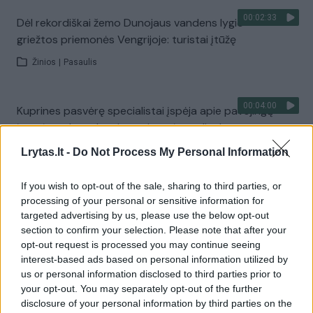
00:02:33
Dėl rekordiškai žemo Dunojaus vandens lygio –
griežtos priemonės Vengrijoje: turistai įtūžę
Žinios
|
Pasaulis
00:04:00
Kuprines pasvėrę specialistai įspėja apie pavojingą
įprotį: tą daro daugiau nei pusė pradinukų
Žinios
|
Lietuvos diena
Lrytas.lt -
Do Not Process My Personal Information
If you wish to opt-out of the sale, sharing to third parties, or
Visi įrašai
processing of your personal or sensitive information for
targeted advertising by us, please use the below opt-out
section to confirm your selection. Please note that after your
opt-out request is processed you may continue seeing
Žiūrimiausi įrašai
interest-based ads based on personal information utilized by
us or personal information disclosed to third parties prior to
your opt-out. You may separately opt-out of the further
disclosure of your personal information by third parties on the
00:00:30