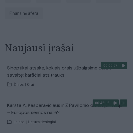
finansinė afera
Naujausi įrašai
00:00:57
Sinoptikai atsakė, kokiais orais užbaigsime darbo
savaitę: karščiai atsitrauks
Žinios
|
Orai
00:42:12
Karšta A. Kasparavičiaus ir Ž Pavilionio diskusija: Rusija
– Europos šeimos narė?
Laidos
|
Lietuva tiesiogiai