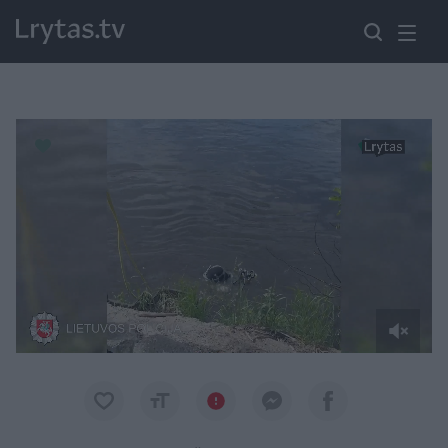
Paremkite Ukrainą