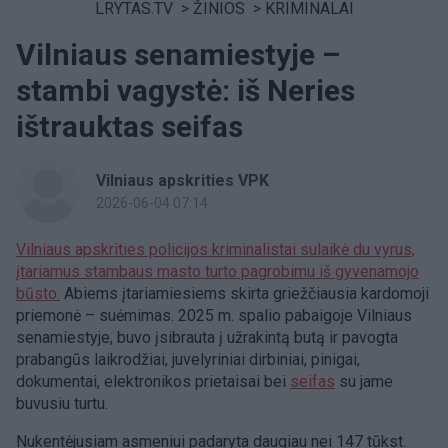
LRYTAS.TV
>
ŽINIOS
>
KRIMINALAI
Vilniaus senamiestyje –
stambi vagystė: iš Neries
ištrauktas seifas
Vilniaus apskrities VPK
2026-06-04 07:14
Vilniaus apskrities policijos kriminalistai sulaikė du vyrus,
įtariamus stambaus masto turto pagrobimu iš gyvenamojo
būsto.
Abiems įtariamiesiems skirta griežčiausia kardomoji
priemonė – suėmimas. 2025 m. spalio pabaigoje Vilniaus
senamiestyje, buvo įsibrauta į užrakintą butą ir pavogta
prabangūs laikrodžiai, juvelyriniai dirbiniai, pinigai,
dokumentai, elektronikos prietaisai bei
seifas
su jame
buvusiu turtu.
Nukentėjusiam asmeniui padaryta daugiau nei 147 tūkst.