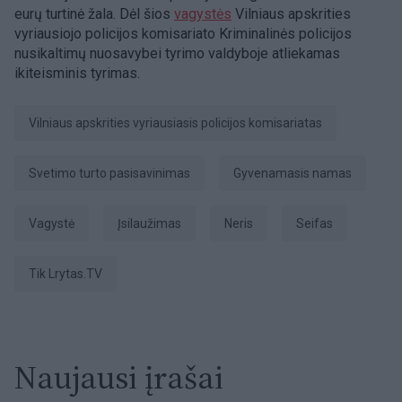
eurų turtinė žala. Dėl šios
vagystės
Vilniaus apskrities
vyriausiojo policijos komisariato Kriminalinės policijos
nusikaltimų nuosavybei tyrimo valdyboje atliekamas
ikiteisminis tyrimas.
Vilniaus apskrities vyriausiasis policijos komisariatas
svetimo turto pasisavinimas
gyvenamasis namas
Vagystė
įsilaužimas
Neris
seifas
tik Lrytas.TV
Naujausi įrašai