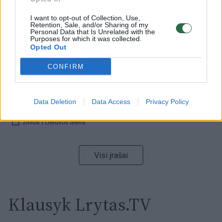
00:15:54
I want to opt-out of Collection, Use,
V. Zalužno pasisakymą laiko bandymu įsitvirtinti
Retention, Sale, and/or Sharing of my
Ukrainos politikoje: jis yra neteisus
Personal Data that Is Unrelated with the
Purposes for which it was collected.
Opted Out
Laidos
|
Nauja diena
CONFIRM
00:05:25
K. Prunskienės brolis prisiminė jaudinančią akimirką
prieš mirtį: „Tai buvo simbolinis mūsų pagerbimo
Data Deletion
Data Access
Privacy Policy
ženklas“
Žinios
|
Lietuvos diena
Visi įrašai
Klausyk Lrytas.TV