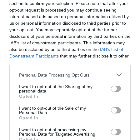
Žinios
|
Pasaulis
section to confirm your selection. Please note that after your
opt-out request is processed you may continue seeing
interest-based ads based on personal information utilized by
Visi įrašai
us or personal information disclosed to third parties prior to
your opt-out. You may separately opt-out of the further
disclosure of your personal information by third parties on the
IAB’s list of downstream participants. This information may
Žiūrimiausi įrašai
also be disclosed by us to third parties on the
IAB’s List of
Downstream Participants
that may further disclose it to other
third parties.
00:00:30
Vaizdai iš tragiškos avarijos Vilniaus r.: dviejų moterų ir
Personal Data Processing Opt Outs
vaiko gyvybių išgelbėti nepavyko
I want to opt-out of the Sharing of my
personal data.
Žinios
|
Lietuvos diena
Opted In
I want to opt-out of the Sale of my
00:00:57
Savaitės vidurys nusimato karštas: temperatūra kils iki
Personal Data.
Opted In
32 laipsnių šilumos
I want to opt-out of processing my
Žinios
|
Orai
Personal Data for Targeted Advertising.
Opted In