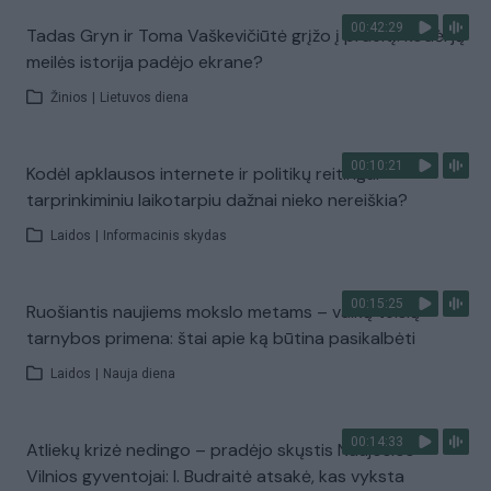
00:42:29
Tadas Gryn ir Toma Vaškevičiūtė grįžo į praeitį: kodėl jų
meilės istorija padėjo ekrane?
Žinios
|
Lietuvos diena
00:10:21
Kodėl apklausos internete ir politikų reitingai
tarprinkiminiu laikotarpiu dažnai nieko nereiškia?
Laidos
|
Informacinis skydas
00:15:25
Ruošiantis naujiems mokslo metams – vaikų teisių
tarnybos primena: štai apie ką būtina pasikalbėti
Laidos
|
Nauja diena
00:14:33
Atliekų krizė nedingo – pradėjo skųstis Naujosios
Vilnios gyventojai: I. Budraitė atsakė, kas vyksta