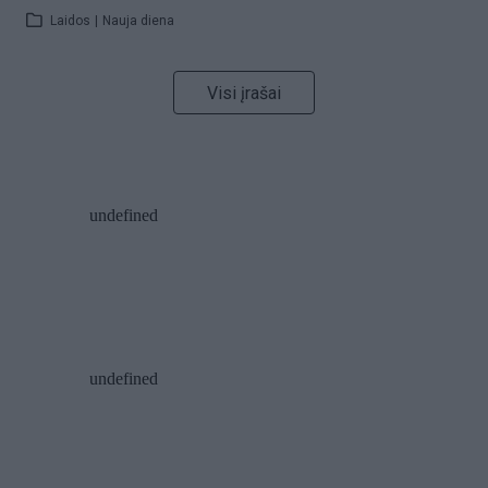
Laidos
|
Nauja diena
Visi įrašai