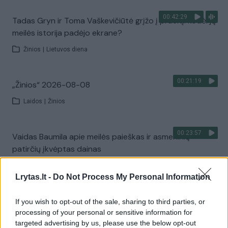
00:42:29
Tadas Gryn ir Toma Vaškevičiūtė grįžo į praeitį: kodėl jų
meilės istorija padėjo ekrane?
Žinios
|
Lietuvos diena
00:21:19
„Žinios“ 2026-08-08
Laidos
|
Žinios
00:23:57
Vaidas Baumila apie meilės paieškas ir asmeninių
patirčių įkvėptas dainas
Laidos
|
Pokalbiai prie jūros. Atostogų ritmu
Lrytas.lt -
Do Not Process My Personal Information
00:00:40
Dronai Vokietijoje kelia vis daugiau klausimų: du
If you wish to opt-out of the sale, sharing to third parties, or
pastebėti virš karinės bazės
processing of your personal or sensitive information for
targeted advertising by us, please use the below opt-out