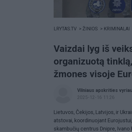
Volume
0%
LRYTAS.TV
>
ŽINIOS
>
KRIMINALAI
Vaizdai lyg iš vei
organizuotą tinklą
žmones visoje Eur
Vilniaus apskrities vyria
2025-12-16 11:26
Lietuvos, Čekijos, Latvijos, ir Ukra
atstovai, koordinuojant Eurojustui
skambučių centrus Dnipre, Ivano Fra