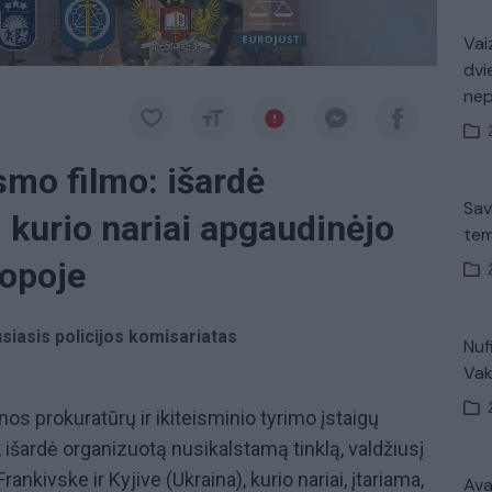
Vaiz
dvi
ne
ksmo filmo: išardė
Sav
, kurio nariai apgaudinėjo
tem
opoje
usiasis policijos komisariatas
Nuf
Vak
inos prokuratūrų ir ikiteisminio tyrimo įstaigų
, išardė organizuotą nusikalstamą tinklą, valdžiusį
nkivske ir Kyjive (Ukraina), kurio nariai, įtariama,
Avar