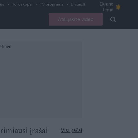
Ekrano
ius
Horoskopai
TV programa
Lrytas.lt
tema
Atsiųskite video
rimiausi įrašai
Visi įrašai