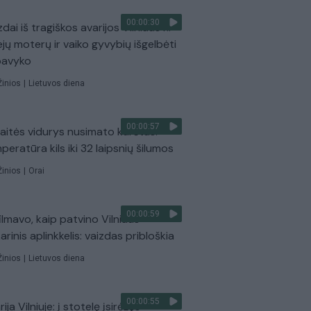
00:00:30
dai iš tragiškos avarijos Vilniaus r.:
ejų moterų ir vaiko gyvybių išgelbėti
pavyko
Žinios
|
Lietuvos diena
00:00:57
aitės vidurys nusimato karštas:
peratūra kils iki 32 laipsnių šilumos
Žinios
|
Orai
00:00:59
ilmavo, kaip patvino Vilniaus
arinis aplinkkelis: vaizdas pribloškia
Žinios
|
Lietuvos diena
00:00:55
ija Vilniuje: į stotelę įsirėžęs