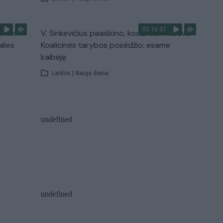
00:16:37
, kiek
V. Sinkevičius paaiškino, kodėl dar nebuvo
alies
Koalicinės tarybos posėdžio: esame
kalbėję
Laidos
|
Nauja diena