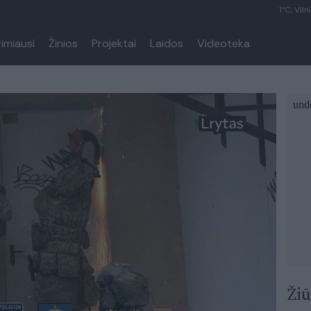
1°C, Viln
rimiausi
Žinios
Projektai
Laidos
Videoteka
Žiū