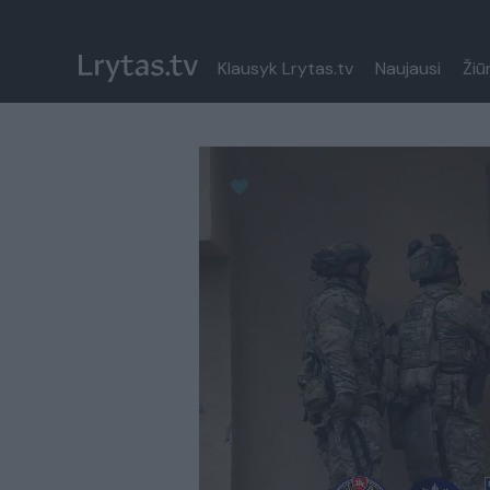
Klausyk Lrytas.tv
Naujausi
Žiū
Paremkite Ukrainą