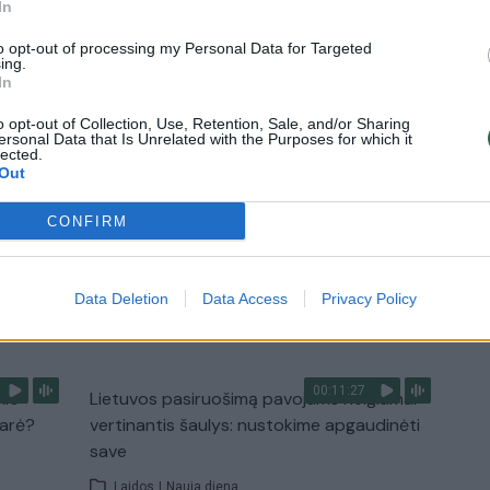
In
diskusija: Rusija – Europos šeimos narė?
to opt-out of processing my Personal Data for Targeted
Laidos
|
Lietuva tiesiogiai
ing.
In
o opt-out of Collection, Use, Retention, Sale, and/or Sharing
2:33
00:04:00
dens
Kuprines pasvėrę specialistai įspėja apie
ersonal Data that Is Unrelated with the Purposes for which it
lected.
e:
pavojingą įprotį: tą daro daugiau nei pusė
Out
pradinukų
Žinios
|
Lietuvos diena
CONFIRM
Data Deletion
Data Access
Privacy Policy
TV
Visi įrašai
00:11:27
nio
Lietuvos pasiruošimą pavojams neigiamai
narė?
vertinantis šaulys: nustokime apgaudinėti
save
Laidos
|
Nauja diena