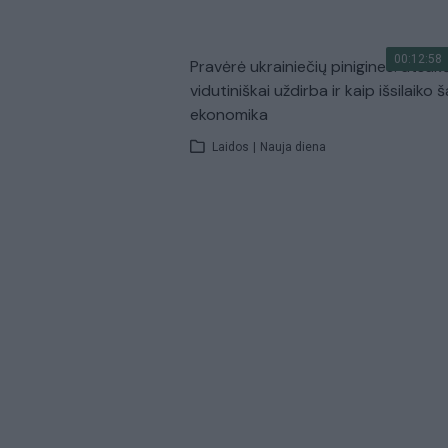
00:12:58
Pravėrė ukrainiečių pinigines: atsakė
vidutiniškai uždirba ir kaip išsilaiko š
ekonomika
Laidos
|
Nauja diena