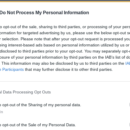
e, tarp jų ir Lietuvoje.
aut
Do Not Process My Personal Information
usi organizaciją, kurioje darbuotojai gaudavo
kiekvienos sėkmingai įvykdytos apgaulės
to opt-out of the sale, sharing to third parties, or processing of your per
formation for targeted advertising by us, please use the below opt-out s
is duomenimis, nuo šios nusikalstamos grupuotės
r selection. Please note that after your opt-out request is processed y
, bendra padaryta žala viršija 10 mln. eurų.
eing interest-based ads based on personal information utilized by us or
disclosed to third parties prior to your opt-out. You may separately opt-
losure of your personal information by third parties on the IAB’s list of
organizuota grupuotė
Eurojustas
. This information may also be disclosed by us to third parties on the
IA
Participants
that may further disclose it to other third parties.
l Data Processing Opt Outs
o opt-out of the Sharing of my personal data.
Visi įrašai
In
o opt-out of the Sale of my Personal Data.
0:57
00:42:12
aigsime
Karšta A. Kasparavičiaus ir Ž Pavilionio