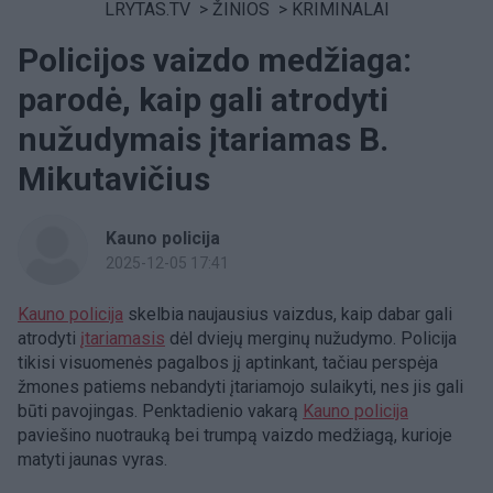
LRYTAS.TV
>
ŽINIOS
>
KRIMINALAI
Policijos vaizdo medžiaga:
parodė, kaip gali atrodyti
nužudymais įtariamas B.
Mikutavičius
Kauno policija
2025-12-05 17:41
Kauno policija
skelbia naujausius vaizdus, kaip dabar gali
atrodyti
įtariamasis
dėl dviejų merginų nužudymo. Policija
tikisi visuomenės pagalbos jį aptinkant, tačiau perspėja
žmones patiems nebandyti įtariamojo sulaikyti, nes jis gali
būti pavojingas. Penktadienio vakarą
Kauno policija
paviešino nuotrauką bei trumpą vaizdo medžiagą, kurioje
matyti jaunas vyras.