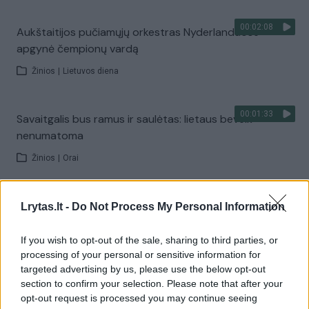
00:02:08
Aukštaitijos pučiamųjų orkestras Nyderlanduose
apgynė čempionų vardą
Žinios
|
Lietuvos diena
00:01:33
Savaitgalis bus ramus ir saulėtas: lietaus beveik
nenumatoma
Žinios
|
Orai
00:10:21
Kodėl apklausos internete ir politikų reitingai
Lrytas.lt -
Do Not Process My Personal Information
tarprinkiminiu laikotarpiu dažnai nieko nereiškia?
If you wish to opt-out of the sale, sharing to third parties, or
Laidos
|
Informacinis skydas
processing of your personal or sensitive information for
targeted advertising by us, please use the below opt-out
section to confirm your selection. Please note that after your
Visi įrašai
opt-out request is processed you may continue seeing