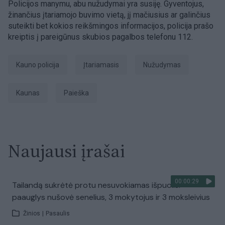
Policijos manymu, abu nužudymai yra susiję. Gyventojus,
žinančius įtariamojo buvimo vietą, jį mačiusius ar galinčius
suteikti bet kokios reikšmingos informacijos, policija prašo
kreiptis į pareigūnus skubios pagalbos telefonu 112.
Kauno policija
įtariamasis
nužudymas
Kaunas
paieška
Naujausi įrašai
00:00:29
Tailandą sukrėtė protu nesuvokiamas išpuolis:
paauglys nušovė senelius, 3 mokytojus ir 3 moksleivius
Žinios
|
Pasaulis