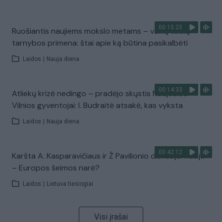
00:15:25
Ruošiantis naujiems mokslo metams – vaikų teisių
tarnybos primena: štai apie ką būtina pasikalbėti
Laidos
|
Nauja diena
00:14:33
Atliekų krizė nedingo – pradėjo skųstis Naujosios
Vilnios gyventojai: I. Budraitė atsakė, kas vyksta
Laidos
|
Nauja diena
00:42:12
Karšta A. Kasparavičiaus ir Ž Pavilionio diskusija: Rusija
– Europos šeimos narė?
Laidos
|
Lietuva tiesiogiai
Visi įrašai