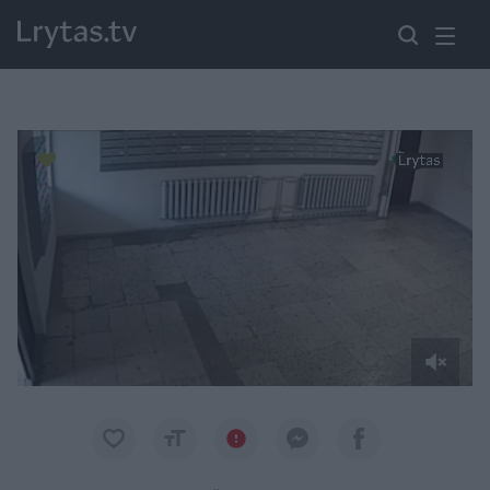
Paremkite Ukrainą