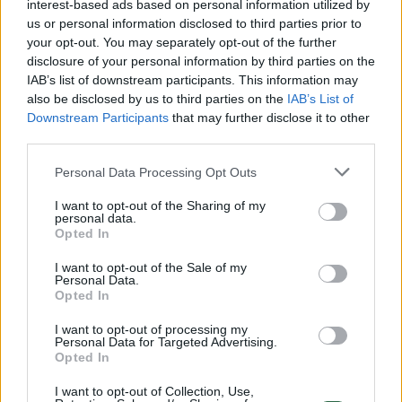
interest-based ads based on personal information utilized by
us or personal information disclosed to third parties prior to
your opt-out. You may separately opt-out of the further
Žiūrimiausi įrašai
disclosure of your personal information by third parties on the
IAB’s list of downstream participants. This information may
also be disclosed by us to third parties on the
IAB’s List of
Downstream Participants
that may further disclose it to other
00:00:30
Vaizdai iš tragiškos avarijos Vilniaus r.: dviejų moterų ir
third parties.
vaiko gyvybių išgelbėti nepavyko
Personal Data Processing Opt Outs
Žinios
|
Lietuvos diena
I want to opt-out of the Sharing of my
personal data.
Opted In
00:00:57
Savaitės vidurys nusimato karštas: temperatūra kils iki
32 laipsnių šilumos
I want to opt-out of the Sale of my
Personal Data.
Žinios
|
Orai
Opted In
I want to opt-out of processing my
Personal Data for Targeted Advertising.
00:00:59
Nufilmavo, kaip patvino Vilniaus Vakarinis aplinkkelis:
Opted In
vaizdas pribloškia
I want to opt-out of Collection, Use,