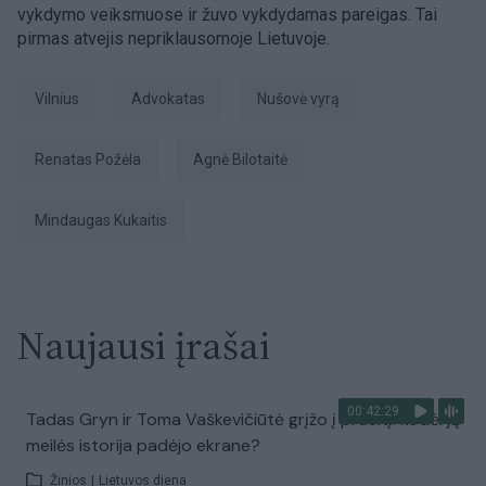
vykdymo veiksmuose ir žuvo vykdydamas pareigas. Tai
pirmas atvejis nepriklausomoje Lietuvoje.
Vilnius
advokatas
nušovė vyrą
Renatas Požėla
Agnė Bilotaitė
Mindaugas Kukaitis
Naujausi įrašai
00:42:29
Tadas Gryn ir Toma Vaškevičiūtė grįžo į praeitį: kodėl jų
meilės istorija padėjo ekrane?
Žinios
|
Lietuvos diena