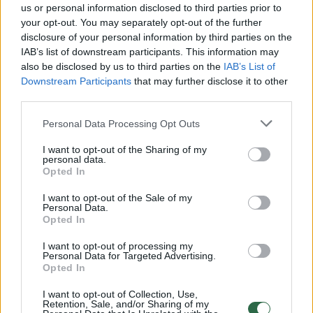
us or personal information disclosed to third parties prior to
your opt-out. You may separately opt-out of the further
Žiūrimiausi įrašai
disclosure of your personal information by third parties on the
IAB’s list of downstream participants. This information may
also be disclosed by us to third parties on the
IAB’s List of
Downstream Participants
that may further disclose it to other
00:00:30
Vaizdai iš tragiškos avarijos Vilniaus r.: dviejų moterų ir
third parties.
vaiko gyvybių išgelbėti nepavyko
Personal Data Processing Opt Outs
Žinios
|
Lietuvos diena
I want to opt-out of the Sharing of my
personal data.
Opted In
00:00:57
Savaitės vidurys nusimato karštas: temperatūra kils iki
32 laipsnių šilumos
I want to opt-out of the Sale of my
Personal Data.
Opted In
Žinios
|
Orai
I want to opt-out of processing my
Personal Data for Targeted Advertising.
00:15:54
Opted In
V. Zalužno pasisakymą laiko bandymu įsitvirtinti
Ukrainos politikoje: jis yra neteisus
I want to opt-out of Collection, Use,
Retention, Sale, and/or Sharing of my
Laidos
|
Nauja diena