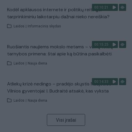
00:10:21
Kodėl apklausos internete ir politikų reitingai
tarprinkiminiu laikotarpiu dažnai nieko nereiškia?
Laidos
|
Informacinis skydas
00:15:25
Ruošiantis naujiems mokslo metams – vaikų teisių
tarnybos primena: štai apie ką būtina pasikalbėti
Laidos
|
Nauja diena
00:14:33
Atliekų krizė nedingo – pradėjo skųstis Naujosios
Vilnios gyventojai: I. Budraitė atsakė, kas vyksta
Laidos
|
Nauja diena
Visi įrašai