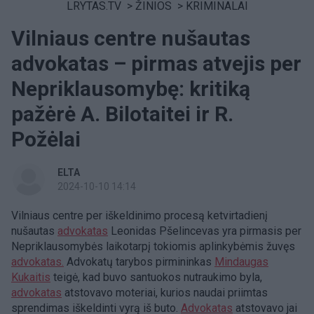
LRYTAS.TV
>
ŽINIOS
>
KRIMINALAI
Vilniaus centre nušautas
advokatas – pirmas atvejis per
Nepriklausomybę: kritiką
pažėrė A. Bilotaitei ir R.
Požėlai
ELTA
2024-10-10 14:14
Vilniaus centre per iškeldinimo procesą ketvirtadienį
nušautas
advokatas
Leonidas Pšelincevas yra pirmasis per
Nepriklausomybės laikotarpį tokiomis aplinkybėmis žuvęs
advokatas.
Advokatų tarybos pirmininkas
Mindaugas
Kukaitis
teigė, kad buvo santuokos nutraukimo byla,
advokatas
atstovavo moteriai, kurios naudai priimtas
sprendimas iškeldinti vyrą iš buto.
Advokatas
atstovavo jai