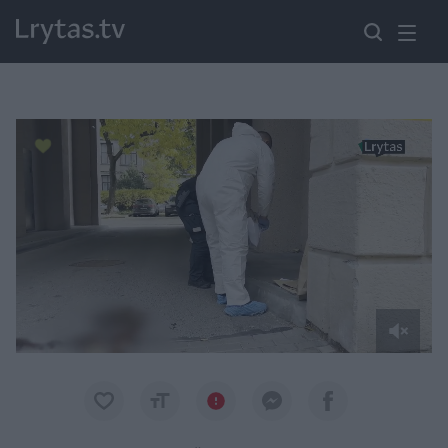
Paremkite Ukrainą