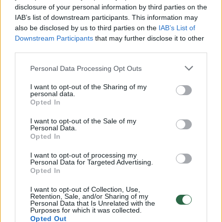
disclosure of your personal information by third parties on the
IAB’s list of downstream participants. This information may
00:00:30
Vaizdai iš tragiškos avarijos Vilniaus r.: dviejų moterų ir
also be disclosed by us to third parties on the
IAB’s List of
Downstream Participants
that may further disclose it to other
vaiko gyvybių išgelbėti nepavyko
third parties.
Žinios
|
Lietuvos diena
Personal Data Processing Opt Outs
I want to opt-out of the Sharing of my
00:00:57
Savaitės vidurys nusimato karštas: temperatūra kils iki
personal data.
32 laipsnių šilumos
Opted In
Žinios
|
Orai
I want to opt-out of the Sale of my
Personal Data.
Opted In
00:15:54
V. Zalužno pasisakymą laiko bandymu įsitvirtinti
I want to opt-out of processing my
Personal Data for Targeted Advertising.
Ukrainos politikoje: jis yra neteisus
Opted In
Laidos
|
Nauja diena
I want to opt-out of Collection, Use,
Retention, Sale, and/or Sharing of my
Personal Data that Is Unrelated with the
Purposes for which it was collected.
00:00:57
Sinoptikai atsakė, kokiais orais užbaigsime darbo
Opted Out