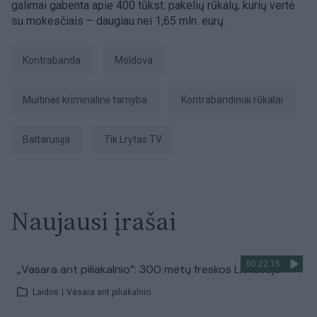
galimai gabenta apie 400 tūkst. pakelių rūkalų, kurių vertė
su mokesčiais – daugiau nei 1,65 mln. eurų.
Kontrabanda
Moldova
Muitinės kriminalinė tarnyba
kontrabandiniai rūkalai
Baltarusija
tik Lrytas.TV
Naujausi įrašai
00:22:15
„Vasara ant piliakalnio“: 300 metų freskos Lietuvoje
Laidos
|
Vasara ant piliakalnio