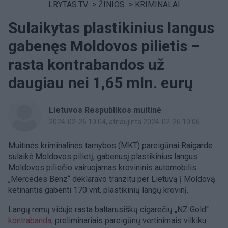
LRYTAS.TV
>
ŽINIOS
>
KRIMINALAI
Sulaikytas plastikinius langus
gabenęs Moldovos pilietis –
rasta kontrabandos už
daugiau nei 1,65 mln. eurų
Lietuvos Respublikos muitinė
2024-02-26 10:04
, atnaujinta 2024-02-26 10:06
Muitinės kriminalinės tarnybos (MKT) pareigūnai Raigarde
sulaikė Moldovos pilietį, gabenusį plastikinius langus.
Moldovos piliečio vairuojamas krovininis automobilis
„Mercedes Benz“ deklaravo tranzitu per Lietuvą į Moldovą
ketinantis gabenti 170 vnt. plastikinių langų krovinį.
Langų rėmų viduje rasta baltarusiškų cigarečių „NZ Gold“
kontrabanda,
preliminariais pareigūnų vertinimais vilkiku