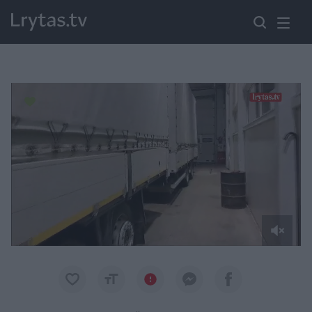
Paremkite Ukrainą