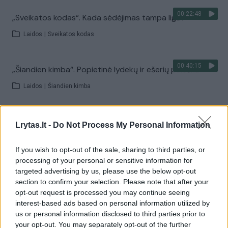
00:22:48
„Sveikatos kodas“. Kada sėdėjimas tampa liga?
Laidos
|
Sveikatos kodas
00:40:15
„Šiandien kimba“. Popietinė lydekų ir ešerių paieška
Laidos
|
Šiandien kimba
00:18:11
„Reporteris“ 2026-08-10
Lrytas.lt -
Do Not Process My Personal Information
Laidos
|
Reporteris
If you wish to opt-out of the sale, sharing to third parties, or
processing of your personal or sensitive information for
Visi įrašai
targeted advertising by us, please use the below opt-out
section to confirm your selection. Please note that after your
opt-out request is processed you may continue seeing
interest-based ads based on personal information utilized by
Žiūrimiausi įrašai
us or personal information disclosed to third parties prior to
your opt-out. You may separately opt-out of the further