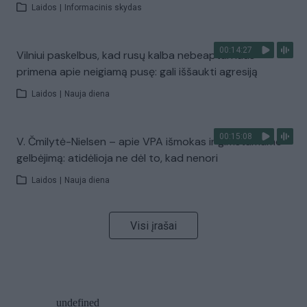
Laidos
|
Informacinis skydas
00:14:27
Vilniui paskelbus, kad rusų kalba nebeaptarnaus –
primena apie neigiamą pusę: gali iššaukti agresiją
Laidos
|
Nauja diena
00:15:08
V. Čmilytė-Nielsen – apie VPA išmokas ir gimstamumo
gelbėjimą: atidėlioja ne dėl to, kad nenori
Laidos
|
Nauja diena
Visi įrašai