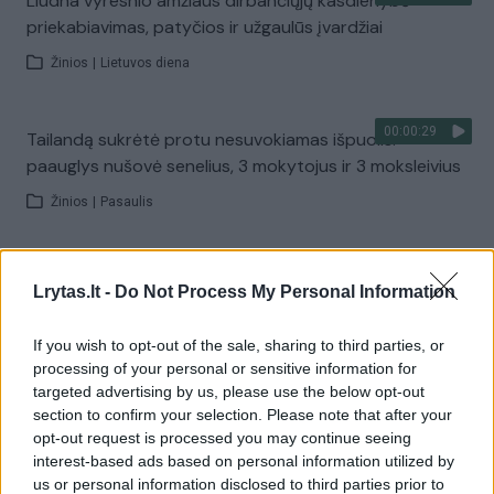
Liūdna vyresnio amžiaus dirbančiųjų kasdienybė –
priekabiavimas, patyčios ir užgaulūs įvardžiai
Žinios
|
Lietuvos diena
00:00:29
Tailandą sukrėtė protu nesuvokiamas išpuolis:
paauglys nušovė senelius, 3 mokytojus ir 3 moksleivius
Žinios
|
Pasaulis
00:02:08
Aukštaitijos pučiamųjų orkestras Nyderlanduose
Lrytas.lt -
Do Not Process My Personal Information
apgynė čempionų vardą
Žinios
|
Lietuvos diena
If you wish to opt-out of the sale, sharing to third parties, or
processing of your personal or sensitive information for
targeted advertising by us, please use the below opt-out
Visi įrašai
section to confirm your selection. Please note that after your
opt-out request is processed you may continue seeing
interest-based ads based on personal information utilized by
us or personal information disclosed to third parties prior to