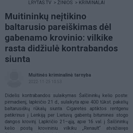
LRYTAS.TV
>
ŽINIOS
>
KRIMINALAI
Muitininkų neįtikino
baltarusio pareiškimas dėl
gabenamo krovinio: vilkike
rasta didžiulė kontrabandos
siunta
Muitinės kriminalinė tarnyba
2022-11-25 10:53
Didelis kontrabandos sulaikymas Šalčininkų kelio poste:
pirmadienį, lapkričio 21 d., sulaikyta apie 400 tūkst. pakelių
baltarusiškų rūkalų siunta. Cigaretės aptiktos rentgenu
patikrinus į Lenkiją per Lietuvą gabentą bituminės stogo
dangos krovinį. Lapkričio 21–ąją, apie 16 val. į Šalčininkų
kelio postą krovininiu vilkiku „Renault“ atvažiavęs