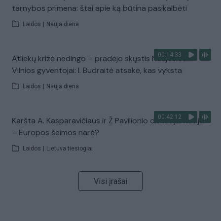
tarnybos primena: štai apie ką būtina pasikalbėti
Laidos
|
Nauja diena
00:14:33
Atliekų krizė nedingo – pradėjo skųstis Naujosios
Vilnios gyventojai: I. Budraitė atsakė, kas vyksta
Laidos
|
Nauja diena
00:42:12
Karšta A. Kasparavičiaus ir Ž Pavilionio diskusija: Rusija
– Europos šeimos narė?
Laidos
|
Lietuva tiesiogiai
Visi įrašai