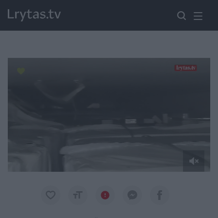
Paremkite Ukrainą