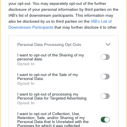
Žiūrimiausi įrašai
your opt-out. You may separately opt-out of the further
disclosure of your personal information by third parties on the
IAB’s list of downstream participants. This information may
also be disclosed by us to third parties on the
IAB’s List of
00:00:30
Vaizdai iš tragiškos avarijos Vilniaus r.: dviejų moterų ir
Downstream Participants
that may further disclose it to other
vaiko gyvybių išgelbėti nepavyko
third parties.
Žinios
|
Lietuvos diena
Personal Data Processing Opt Outs
I want to opt-out of the Sharing of my
personal data.
00:00:57
Savaitės vidurys nusimato karštas: temperatūra kils iki
Opted In
32 laipsnių šilumos
I want to opt-out of the Sale of my
Personal Data.
Žinios
|
Orai
Opted In
I want to opt-out of processing my
00:00:59
Nufilmavo, kaip patvino Vilniaus Vakarinis aplinkkelis:
Personal Data for Targeted Advertising.
Opted In
vaizdas pribloškia
I want to opt-out of Collection, Use,
Žinios
|
Lietuvos diena
Retention, Sale, and/or Sharing of my
Personal Data that Is Unrelated with the
Purposes for which it was collected.