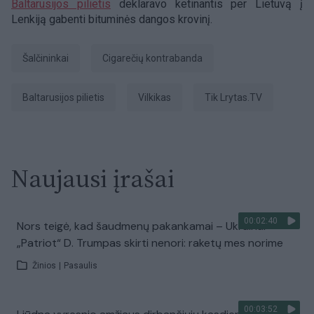
Baltarusijos pilietis
deklaravo ketinantis per Lietuvą į
Lenkiją gabenti bituminės dangos krovinį.
Šalčininkai
cigarečių kontrabanda
Baltarusijos pilietis
vilkikas
tik Lrytas.TV
Naujausi įrašai
00:02:40
Nors teigė, kad šaudmenų pakankamai – Ukrainai
„Patriot“ D. Trumpas skirti nenori: raketų mes norime
Žinios
|
Pasaulis
00:03:52