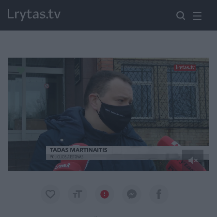
Paremkite Ukrainą