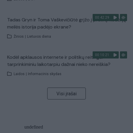
00:42:29
Tadas Gryn ir Toma Vaškevičiūtė grįžo į praeitį: kodėl jų
meilės istorija padėjo ekrane?
Žinios
|
Lietuvos diena
00:10:21
Kodėl apklausos internete ir politikų reitingai
tarprinkiminiu laikotarpiu dažnai nieko nereiškia?
Laidos
|
Informacinis skydas
Visi įrašai