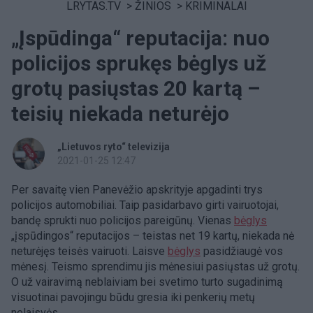
LRYTAS.TV
>
ŽINIOS
>
KRIMINALAI
„Įspūdinga“ reputacija: nuo
policijos sprukęs bėglys už
grotų pasiųstas 20 kartą –
teisių niekada neturėjo
„Lietuvos ryto“ televizija
2021-01-25 12:47
Per savaitę vien Panevėžio apskrityje apgadinti trys
policijos automobiliai. Taip pasidarbavo girti vairuotojai,
bandę sprukti nuo policijos pareigūnų. Vienas
bėglys
„įspūdingos“ reputacijos – teistas net 19 kartų, niekada nė
neturėjęs teisės vairuoti. Laisve
bėglys
pasidžiaugė vos
mėnesį. Teismo sprendimu jis mėnesiui pasiųstas už grotų.
O už vairavimą neblaiviam bei svetimo turto sugadinimą
visuotinai pavojingu būdu gresia iki penkerių metų
nelaisvės.