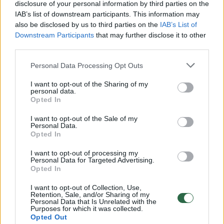
disclosure of your personal information by third parties on the
IAB’s list of downstream participants. This information may
00:00:30
Vaizdai iš tragiškos avarijos Vilniaus r.: dviejų moterų ir
also be disclosed by us to third parties on the
IAB’s List of
vaiko gyvybių išgelbėti nepavyko
Downstream Participants
that may further disclose it to other
third parties.
Žinios
|
Lietuvos diena
Personal Data Processing Opt Outs
00:00:57
Savaitės vidurys nusimato karštas: temperatūra kils iki
I want to opt-out of the Sharing of my
personal data.
32 laipsnių šilumos
Opted In
Žinios
|
Orai
I want to opt-out of the Sale of my
Personal Data.
Opted In
00:15:54
V. Zalužno pasisakymą laiko bandymu įsitvirtinti
I want to opt-out of processing my
Ukrainos politikoje: jis yra neteisus
Personal Data for Targeted Advertising.
Opted In
Laidos
|
Nauja diena
I want to opt-out of Collection, Use,
Retention, Sale, and/or Sharing of my
Personal Data that Is Unrelated with the
00:00:57
Purposes for which it was collected.
Sinoptikai atsakė, kokiais orais užbaigsime darbo
Opted Out
savaitę: karščiai atsitrauks