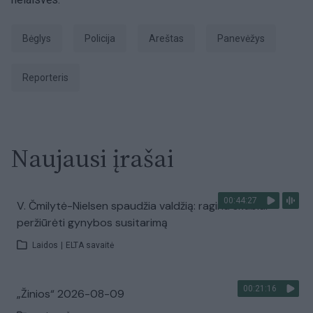
bėglys
Policija
areštas
Panevėžys
Reporteris
Naujausi įrašai
00:44:27
V. Čmilytė-Nielsen spaudžia valdžią: ragina skubiai
peržiūrėti gynybos susitarimą
Laidos
|
ELTA savaitė
00:21:16
„Žinios“ 2026-08-09