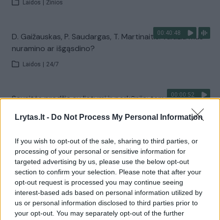
Laidos
|
Žinios
00:40:48
D. Gaižauskas, P. Saudargas, T. Martinaitis: valdžia mus
nuramino ar išgąsdino?
Laidos
|
24/7
00:00:52
Savaitės pradžia su lietumi ir perkūnija: temperatūra
dar sieks 30 laipsnių
Lrytas.lt -
Do Not Process My Personal Information
Žinios
|
Orai
If you wish to opt-out of the sale, sharing to third parties, or
processing of your personal or sensitive information for
Visi įrašai
targeted advertising by us, please use the below opt-out
section to confirm your selection. Please note that after your
opt-out request is processed you may continue seeing
interest-based ads based on personal information utilized by
Žiūrimiausi įrašai
us or personal information disclosed to third parties prior to
your opt-out. You may separately opt-out of the further