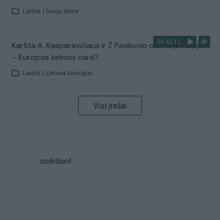
Laidos
|
Nauja diena
00:42:12
Karšta A. Kasparavičiaus ir Ž Pavilionio diskusija: Rusija
– Europos šeimos narė?
Laidos
|
Lietuva tiesiogiai
Visi įrašai