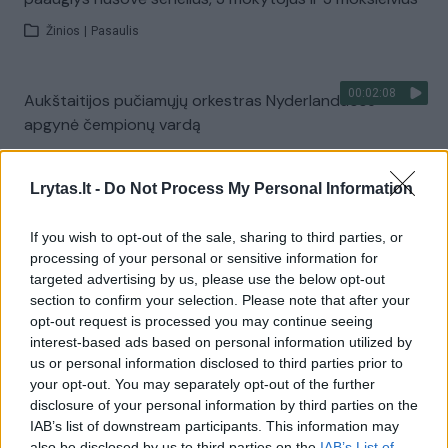
Žinios
|
Pasaulis
00:02:08
Aukštaitijos pučiamųjų orkestras Nyderlanduose
apgynė čempionų vardą
Žinios
|
Lietuvos diena
Lrytas.lt -
Do Not Process My Personal Information
Visi įrašai
If you wish to opt-out of the sale, sharing to third parties, or
processing of your personal or sensitive information for
targeted advertising by us, please use the below opt-out
section to confirm your selection. Please note that after your
Žiūrimiausi įrašai
opt-out request is processed you may continue seeing
interest-based ads based on personal information utilized by
us or personal information disclosed to third parties prior to
your opt-out. You may separately opt-out of the further
00:00:30
Vaizdai iš tragiškos avarijos Vilniaus r.: dviejų moterų ir
disclosure of your personal information by third parties on the
vaiko gyvybių išgelbėti nepavyko
IAB’s list of downstream participants. This information may
also be disclosed by us to third parties on the
IAB’s List of
Žinios
|
Lietuvos diena