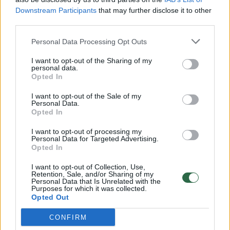
Downstream Participants
that may further disclose it to other
third parties.
00:00:57
Savaitės vidurys nusimato karštas: temperatūra kils iki
Personal Data Processing Opt Outs
32 laipsnių šilumos
I want to opt-out of the Sharing of my
Žinios
|
Orai
personal data.
Opted In
I want to opt-out of the Sale of my
00:00:59
Nufilmavo, kaip patvino Vilniaus Vakarinis aplinkkelis:
Personal Data.
vaizdas pribloškia
Opted In
Žinios
|
Lietuvos diena
I want to opt-out of processing my
Personal Data for Targeted Advertising.
Opted In
00:15:54
V. Zalužno pasisakymą laiko bandymu įsitvirtinti
I want to opt-out of Collection, Use,
Retention, Sale, and/or Sharing of my
Ukrainos politikoje: jis yra neteisus
Personal Data that Is Unrelated with the
Purposes for which it was collected.
Laidos
|
Nauja diena
Opted Out
CONFIRM
Visi įrašai