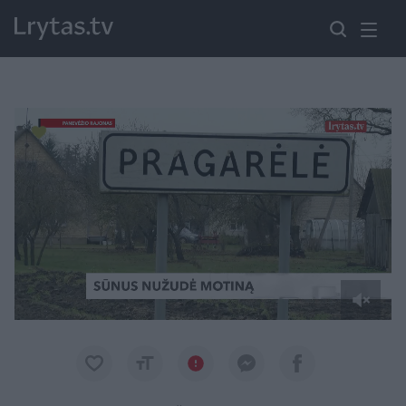
Paremkite Ukrainą