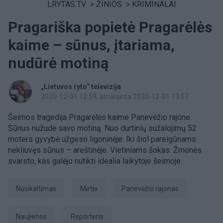
LRYTAS.TV
>
ŽINIOS
>
KRIMINALAI
Pragariška popietė Pragarėlės
kaime – sūnus, įtariama,
nudūrė motiną
„Lietuvos ryto“ televizija
2020-12-01 12:59
, atnaujinta 2020-12-01 13:57
Šeimos tragedija Pragarėlės kaime Panevėžio rajone.
Sūnus nužudė savo motiną. Nuo durtinių sužalojimų 52
moters gyvybė užgeso ligoninėje. Iki šiol pareigūnams
nekliuvęs sūnus – areštinėje. Vietiniams šokas. Žmonės
svarsto, kas galėjo nutikti idealia laikytoje šeimoje.
Nusikaltimas
Mirtis
Panevėžio rajonas
Naujienos
Reporteris