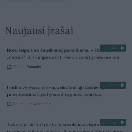
Naujausi įrašai
00:02:40
Nors teigė, kad šaudmenų pakankamai – Ukrainai
„Patriot“ D. Trumpas skirti nenori: raketų mes norime
Žinios
|
Pasaulis
00:03:52
Liūdna vyresnio amžiaus dirbančiųjų kasdienybė –
priekabiavimas, patyčios ir užgaulūs įvardžiai
Žinios
|
Lietuvos diena
00:00:29
Tailandą sukrėtė protu nesuvokiamas išpuolis:
paauglys nušovė senelius, 3 mokytojus ir 3 moksleivius