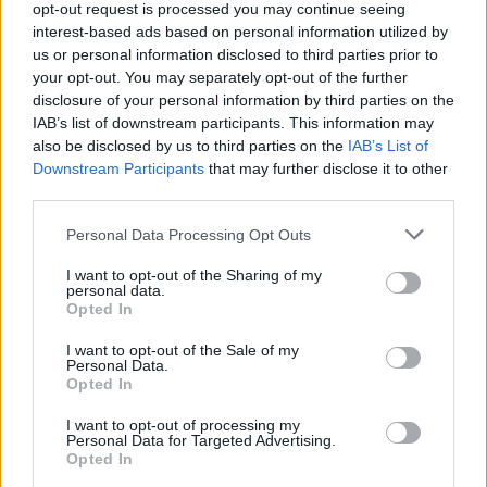
opt-out request is processed you may continue seeing
interest-based ads based on personal information utilized by
Visi įrašai
us or personal information disclosed to third parties prior to
your opt-out. You may separately opt-out of the further
disclosure of your personal information by third parties on the
IAB’s list of downstream participants. This information may
Žiūrimiausi įrašai
also be disclosed by us to third parties on the
IAB’s List of
Downstream Participants
that may further disclose it to other
third parties.
00:00:30
Vaizdai iš tragiškos avarijos Vilniaus r.: dviejų moterų ir
Personal Data Processing Opt Outs
vaiko gyvybių išgelbėti nepavyko
I want to opt-out of the Sharing of my
personal data.
Žinios
|
Lietuvos diena
Opted In
I want to opt-out of the Sale of my
00:00:57
Savaitės vidurys nusimato karštas: temperatūra kils iki
Personal Data.
Opted In
32 laipsnių šilumos
I want to opt-out of processing my
Žinios
|
Orai
Personal Data for Targeted Advertising.
Opted In