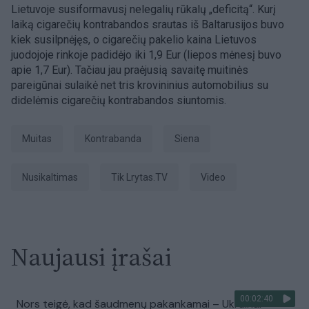
Lietuvoje susiformavusį nelegalių rūkalų „deficitą“. Kurį
laiką cigarečių kontrabandos srautas iš Baltarusijos buvo
kiek susilpnėjęs, o cigarečių pakelio kaina Lietuvos
juodojoje rinkoje padidėjo iki 1,9 Eur (liepos mėnesį buvo
apie 1,7 Eur). Tačiau jau praėjusią savaitę muitinės
pareigūnai sulaikė net tris krovininius automobilius su
didelėmis cigarečių kontrabandos siuntomis.
Muitas
Kontrabanda
siena
Nusikaltimas
tik Lrytas.TV
Video
Naujausi įrašai
00:02:40
Nors teigė, kad šaudmenų pakankamai – Ukrainai