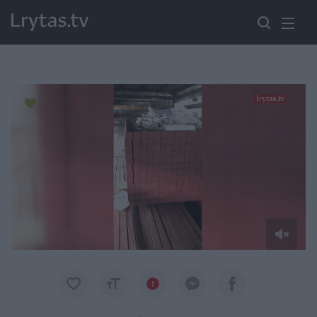
Paremkite Ukrainą