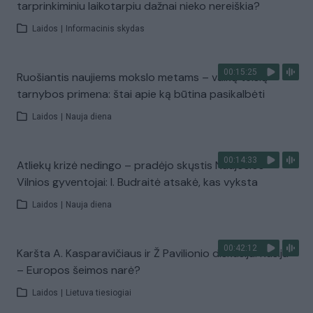
tarprinkiminiu laikotarpiu dažnai nieko nereiškia?
Laidos
|
Informacinis skydas
00:15:25
Ruošiantis naujiems mokslo metams – vaikų teisių
tarnybos primena: štai apie ką būtina pasikalbėti
Laidos
|
Nauja diena
00:14:33
Atliekų krizė nedingo – pradėjo skųstis Naujosios
Vilnios gyventojai: I. Budraitė atsakė, kas vyksta
Laidos
|
Nauja diena
00:42:12
Karšta A. Kasparavičiaus ir Ž Pavilionio diskusija: Rusija
– Europos šeimos narė?
Laidos
|
Lietuva tiesiogiai