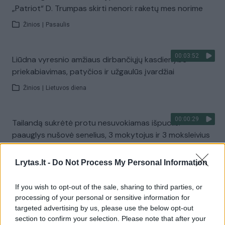
„Patriot“ D. Trumpas skirti nenori: raketų mes norime
Žinios
|
Pasaulis
00:03:52
Liūdna vyresnio amžiaus dirbančiųjų kasdienybė –
priekabiavimas, patyčios ir užgaulūs įvardžiai
Žinios
|
Lietuvos diena
00:00:29
Tailandą sukrėtė protu nesuvokiamas išpuolis:
paauglys nušovė senelius, 3 mokytojus ir 3 moksleivius
Žinios
|
Pasaulis
Lrytas.lt -
Do Not Process My Personal Information
00:02:08
Aukštaitijos pučiamųjų orkestras Nyderlanduose
If you wish to opt-out of the sale, sharing to third parties, or
apgynė čempionų vardą
processing of your personal or sensitive information for
targeted advertising by us, please use the below opt-out
Žinios
|
Lietuvos diena
section to confirm your selection. Please note that after your