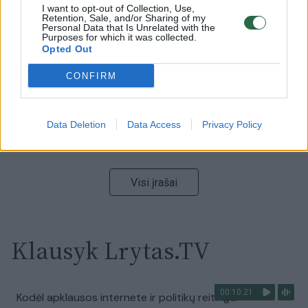
00:00:59
I want to opt-out of Collection, Use,
Nufilmavo, kaip patvino Vilniaus Vakarinis aplinkkelis:
Retention, Sale, and/or Sharing of my
vaizdas pribloškia
Personal Data that Is Unrelated with the
Purposes for which it was collected.
Opted Out
Žinios
|
Lietuvos diena
CONFIRM
00:15:54
V. Zalužno pasisakymą laiko bandymu įsitvirtinti
Ukrainos politikoje: jis yra neteisus
Data Deletion
Data Access
Privacy Policy
Laidos
|
Nauja diena
Visi įrašai
Klausyk Lrytas.TV
00:10:21
Kodėl apklausos internete ir politikų reitingai