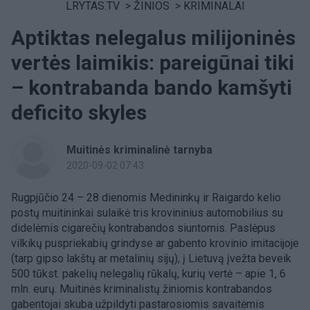
LRYTAS.TV
>
ŽINIOS
>
KRIMINALAI
Aptiktas nelegalus milijoninės
vertės laimikis: pareigūnai tiki
– kontrabanda bando kamšyti
deficito skyles
Muitinės kriminalinė tarnyba
2020-09-02 07:43
Rugpjūčio 24 – 28 dienomis Medininkų ir Raigardo kelio
postų muitininkai sulaikė tris krovininius automobilius su
didelėmis cigarečių kontrabandos siuntomis. Paslėpus
vilkikų puspriekabių grindyse ar gabento krovinio imitacijoje
(tarp gipso lakštų ar metalinių sijų), į Lietuvą įvežta beveik
500 tūkst. pakelių nelegalių rūkalų, kurių vertė – apie 1, 6
mln. eurų. Muitinės kriminalistų žiniomis kontrabandos
gabentojai skuba užpildyti pastarosiomis savaitėmis