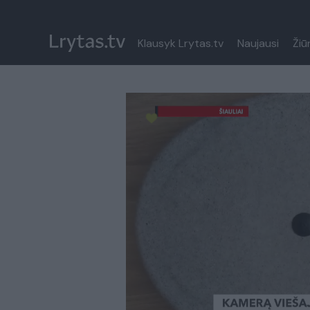
Klausyk Lrytas.tv
Naujausi
Žiū
Paremkite Ukrainą