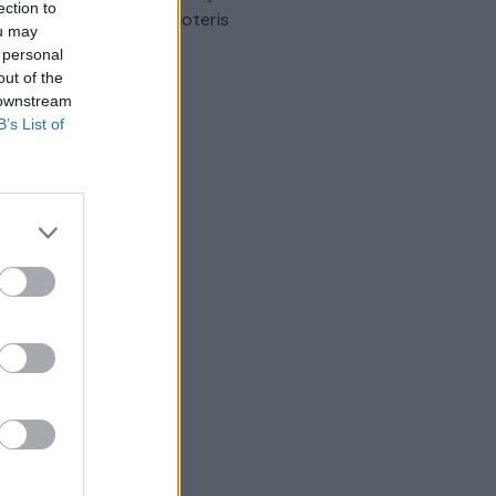
ection to
omobilis sužalojo dvi moteris
ou may
 personal
Žinios
|
Lietuvos diena
out of the
 downstream
B’s List of