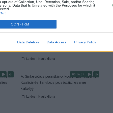
o opt-out of Collection, Use, Retention, Sale, and/or Sharing
ersonal Data that Is Unrelated with the Purposes for which it
lected.
Out
TV
Visi įrašai
CONFIRM
00:11:27
nio
Lietuvos pasiruošimą pavojams neigiamai
Data Deletion
Data Access
Privacy Policy
narė?
vertinantis šaulys: nustokime apgaudinėti
save
Laidos
|
Nauja diena
00:16:37
, kiek
V. Sinkevičius paaiškino, kodėl dar nebuvo
alies
Koalicinės tarybos posėdžio: esame
kalbėję
Laidos
|
Nauja diena