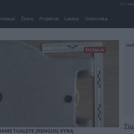
1°C, Viln
rimiausi
Žinios
Projektai
Laidos
Videoteka
Žiū