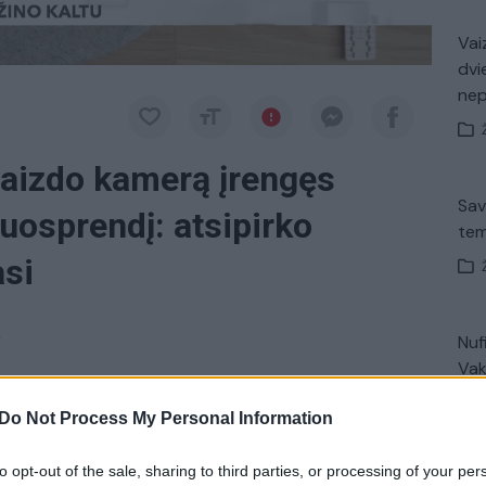
Vaiz
dvi
ne
vaizdo kamerą įrengęs
Sav
nuosprendį: atsipirko
tem
asi
a
Nuf
Vak
e įrengęs šiaulietis po dviejų metų sulaukė
Do Not Process My Personal Information
 bus apribota laisvė, nors už tokius veiksmus jam
to opt-out of the sale, sharing to third parties, or processing of your per
Avar