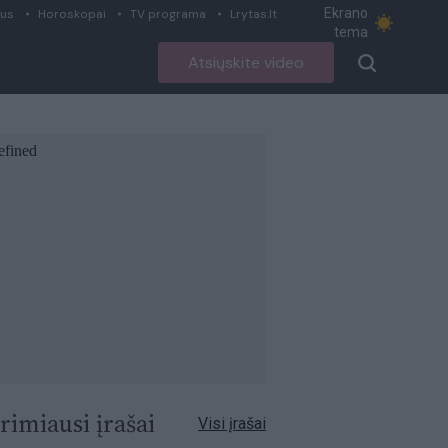
Ekrano
ius
Horoskopai
TV programa
Lrytas.lt
tema
Atsiųskite video
rimiausi įrašai
Visi įrašai