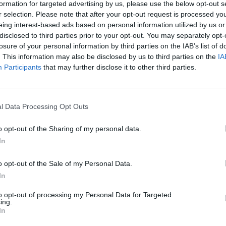
formation for targeted advertising by us, please use the below opt-out s
aut
r selection. Please note that after your opt-out request is processed y
tik Lrytas.TV
eing interest-based ads based on personal information utilized by us or
disclosed to third parties prior to your opt-out. You may separately opt-
losure of your personal information by third parties on the IAB’s list of
. This information may also be disclosed by us to third parties on the
IA
Participants
that may further disclose it to other third parties.
Visi įrašai
l Data Processing Opt Outs
0:57
00:42:12
aigsime
Karšta A. Kasparavičiaus ir Ž Pavilionio
diskusija: Rusija – Europos šeimos narė?
o opt-out of the Sharing of my personal data.
In
Laidos
|
Lietuva tiesiogiai
o opt-out of the Sale of my Personal Data.
In
2:33
00:04:00
dens
Kuprines pasvėrę specialistai įspėja apie
e:
pavojingą įprotį: tą daro daugiau nei pusė
to opt-out of processing my Personal Data for Targeted
ing.
pradinukų
In
Žinios
|
Lietuvos diena