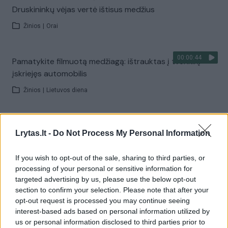
Druskininkų vėjas vertė ištisus medžius
Žinios
|
Orai
00:00:44
Pamatykite filmuotą medžiagą: ištrauktas į tvenkinį
įskriejęs automobilis
Žinios
|
Lietuvos diena
00:00:57
Sinoptikai atsakė, kokiais orais užbaigsime darbo
Lrytas.lt -
Do Not Process My Personal Information
savaitę: karščiai atsitrauks
Žinios
|
Orai
If you wish to opt-out of the sale, sharing to third parties, or
processing of your personal or sensitive information for
targeted advertising by us, please use the below opt-out
Visi įrašai
section to confirm your selection. Please note that after your
opt-out request is processed you may continue seeing
interest-based ads based on personal information utilized by
us or personal information disclosed to third parties prior to