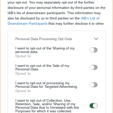
Žiūrimiausi įrašai
your opt-out. You may separately opt-out of the further
disclosure of your personal information by third parties on the
IAB’s list of downstream participants. This information may
also be disclosed by us to third parties on the
IAB’s List of
00:00:30
Vaizdai iš tragiškos avarijos Vilniaus r.: dviejų moterų ir
Downstream Participants
that may further disclose it to other
vaiko gyvybių išgelbėti nepavyko
third parties.
Žinios
|
Lietuvos diena
Personal Data Processing Opt Outs
I want to opt-out of the Sharing of my
personal data.
00:00:57
Savaitės vidurys nusimato karštas: temperatūra kils iki
Opted In
32 laipsnių šilumos
I want to opt-out of the Sale of my
Žinios
|
Orai
Personal Data.
Opted In
I want to opt-out of processing my
00:00:59
Nufilmavo, kaip patvino Vilniaus Vakarinis aplinkkelis:
Personal Data for Targeted Advertising.
Opted In
vaizdas pribloškia
Žinios
I want to opt-out of Collection, Use,
|
Lietuvos diena
Retention, Sale, and/or Sharing of my
Personal Data that Is Unrelated with the
Purposes for which it was collected.