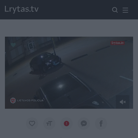
Paremkite Ukrainą