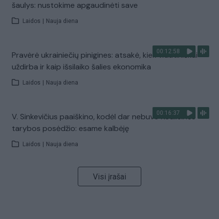
šaulys: nustokime apgaudinėti save
Laidos
|
Nauja diena
00:12:58
Pravėrė ukrainiečių pinigines: atsakė, kiek vidutiniškai
uždirba ir kaip išsilaiko šalies ekonomika
Laidos
|
Nauja diena
00:16:37
V. Sinkevičius paaiškino, kodėl dar nebuvo Koalicinės
tarybos posėdžio: esame kalbėję
Laidos
|
Nauja diena
Visi įrašai