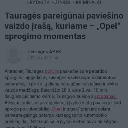
LRYTAS.TV
>
ŽINIOS
>
KRIMINALAI
Tauragės pareigūnai paviešino
vaizdo įrašą, kuriame – „Opel“
sprogimo momentas
Tauragės APVK
2020-04-30 11:46
Antradienį Tauragės
policija
paskelbė apie petardos
sprogimą, apgadinusį Tauragės savivaldybės darbuotojo
automobilį, o po kelių dienų pareigūnai paviešino ir įvykio
vaizdo medžiagą. Balandžio 28 d. apie 2 val. 10 min.
daugiabučio namo kieme, Tauragėje, nuaidėjo
sprogimas.
Atvykus policijos pareigūnams į įvykio vietą paaiškėjo, kad
sprogo po automobilio
„Opel
Insignia“ priekine dalimi
pamesta galinga petarda, kuri apgadino automobilio
priekinę dalį. Netrukus šalia įvykio vietos buvo sulaikytas
vyras (gim. 1978 m.).