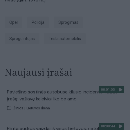
Opel
Policija
sprogimas
sprogdintojas
Tesla automobilis
Naujausi įrašai
00:01:05
Paviešino sostinės autobuse kilusio incidento vaizdo
įrašą: važiavę keleiviai liko be amo
Žinios
|
Lietuvos diena
00:00:44
Plinta audros vaizdai iš visos Lietuvos: netoli