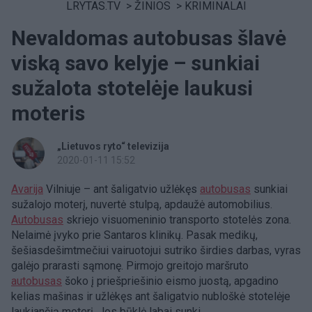
LRYTAS.TV
>
ŽINIOS
>
KRIMINALAI
Nevaldomas autobusas šlavė
viską savo kelyje – sunkiai
sužalota stotelėje laukusi
moteris
„Lietuvos ryto“ televizija
2020-01-11 15:52
Avarija
Vilniuje – ant šaligatvio užlėkęs
autobusas
sunkiai
sužalojo moterį, nuvertė stulpą, apdaužė automobilius.
Autobusas
skriejo visuomeninio transporto stotelės zona.
Nelaimė įvyko prie Santaros klinikų. Pasak medikų,
šešiasdešimtmečiui vairuotojui sutriko širdies darbas, vyras
galėjo prarasti sąmonę. Pirmojo greitojo maršruto
autobusas
šoko į priešpriešinio eismo juostą, apgadino
kelias mašinas ir užlėkęs ant šaligatvio nubloškė stotelėje
laukiančią moterį. Jos būklė labai sunki.