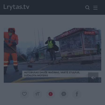
Paremkite Ukrainą