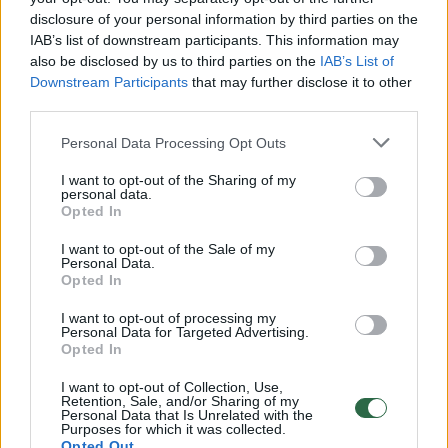
disclosure of your personal information by third parties on the
IAB’s list of downstream participants. This information may
00:00:30
also be disclosed by us to third parties on the
IAB’s List of
Vaizdai iš tragiškos avarijos Vilniaus r.: dviejų moterų ir
Downstream Participants
that may further disclose it to other
vaiko gyvybių išgelbėti nepavyko
third parties.
Žinios
|
Lietuvos diena
Personal Data Processing Opt Outs
I want to opt-out of the Sharing of my
00:00:57
Savaitės vidurys nusimato karštas: temperatūra kils iki
personal data.
Opted In
32 laipsnių šilumos
I want to opt-out of the Sale of my
Žinios
|
Orai
Personal Data.
Opted In
00:00:59
Nufilmavo, kaip patvino Vilniaus Vakarinis aplinkkelis:
I want to opt-out of processing my
Personal Data for Targeted Advertising.
vaizdas pribloškia
Opted In
Žinios
|
Lietuvos diena
I want to opt-out of Collection, Use,
Retention, Sale, and/or Sharing of my
Personal Data that Is Unrelated with the
Purposes for which it was collected.
00:00:55
Avarija Vilniuje: į stotelę įsirėžęs automobilis sužalojo
Opted Out