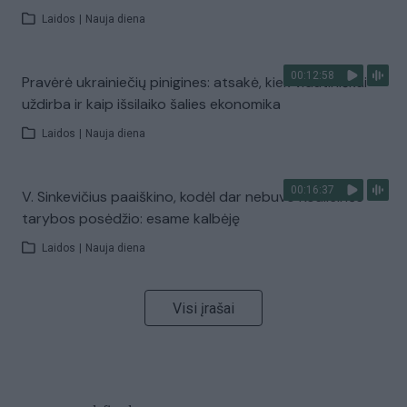
Laidos
|
Nauja diena
00:12:58
Pravėrė ukrainiečių pinigines: atsakė, kiek vidutiniškai
uždirba ir kaip išsilaiko šalies ekonomika
Laidos
|
Nauja diena
00:16:37
V. Sinkevičius paaiškino, kodėl dar nebuvo Koalicinės
tarybos posėdžio: esame kalbėję
Laidos
|
Nauja diena
Visi įrašai