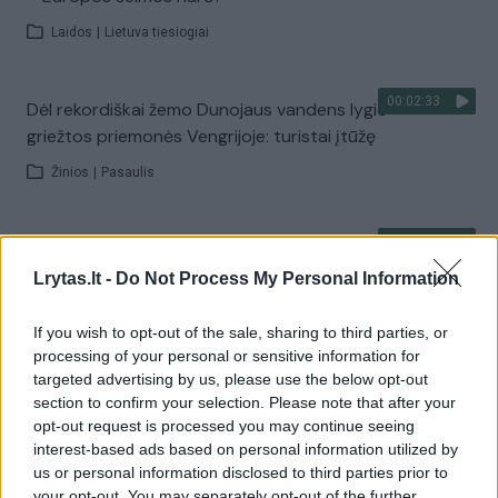
Laidos
|
Lietuva tiesiogiai
00:02:33
Dėl rekordiškai žemo Dunojaus vandens lygio –
griežtos priemonės Vengrijoje: turistai įtūžę
Žinios
|
Pasaulis
00:04:00
Kuprines pasvėrę specialistai įspėja apie pavojingą
įprotį: tą daro daugiau nei pusė pradinukų
Lrytas.lt -
Do Not Process My Personal Information
Žinios
|
Lietuvos diena
If you wish to opt-out of the sale, sharing to third parties, or
processing of your personal or sensitive information for
targeted advertising by us, please use the below opt-out
Visi įrašai
section to confirm your selection. Please note that after your
opt-out request is processed you may continue seeing
interest-based ads based on personal information utilized by
us or personal information disclosed to third parties prior to
Žiūrimiausi įrašai
your opt-out. You may separately opt-out of the further