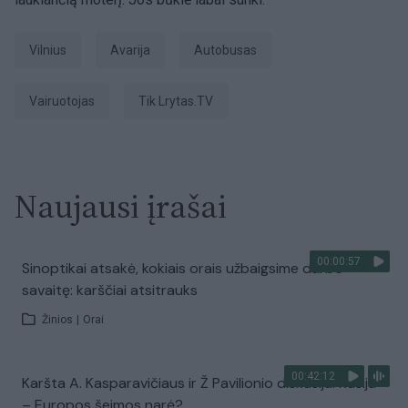
Vilnius
avarija
Autobusas
vairuotojas
tik Lrytas.TV
Naujausi įrašai
00:00:57
Sinoptikai atsakė, kokiais orais užbaigsime darbo
savaitę: karščiai atsitrauks
Žinios
|
Orai
00:42:12
Karšta A. Kasparavičiaus ir Ž Pavilionio diskusija: Rusija
– Europos šeimos narė?