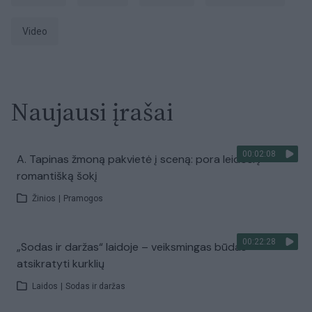
Video
Naujausi įrašai
00:02:08
A. Tapinas žmoną pakvietė į sceną: pora leidosi į
romantišką šokį
Žinios
|
Pramogos
00:22:28
„Sodas ir daržas“ laidoje – veiksmingas būdas
atsikratyti kurklių
Laidos
|
Sodas ir daržas