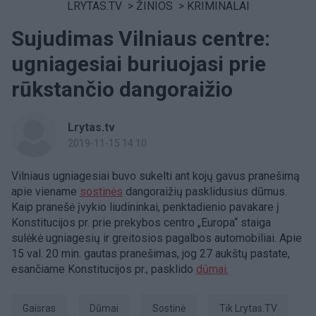
LRYTAS.TV
>
ŽINIOS
>
KRIMINALAI
Sujudimas Vilniaus centre:
ugniagesiai buriuojasi prie
rūkstančio dangoraižio
Lrytas.tv
2019-11-15 14:10
Vilniaus ugniagesiai buvo sukelti ant kojų gavus pranešimą
apie viename
sostinės
dangoraižių pasklidusius dūmus.
Kaip pranešė įvykio liudininkai, penktadienio pavakare į
Konstitucijos pr. prie prekybos centro „Europa“ staiga
sulėkė ugniagesių ir greitosios pagalbos automobiliai. Apie
15 val. 20 min. gautas pranešimas, jog 27 aukštų pastate,
esančiame Konstitucijos pr., pasklido
dūmai.
Gaisras
dūmai
Sostinė
tik Lrytas.TV