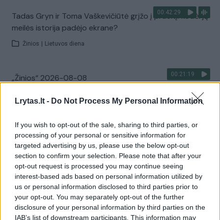
00:42:29
Tadas Gryn ir Toma Vaškevičiūtė grįžo į praeitį: kodėl jų
meilės istorija padėjo ekrane?
Žinios
|
Lietuvos diena
00:21:19
„Žinios“ 2026-08-08
Laidos
|
Žinios
Lrytas.lt -
Do Not Process My Personal Information
If you wish to opt-out of the sale, sharing to third parties, or
Visi įrašai
processing of your personal or sensitive information for
targeted advertising by us, please use the below opt-out
section to confirm your selection. Please note that after your
opt-out request is processed you may continue seeing
Žiūrimiausi įrašai
interest-based ads based on personal information utilized by
us or personal information disclosed to third parties prior to
your opt-out. You may separately opt-out of the further
00:00:30
Vaizdai iš tragiškos avarijos Vilniaus r.: dviejų moterų ir
disclosure of your personal information by third parties on the
IAB’s list of downstream participants. This information may