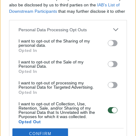
vaiko gyvybių išgelbėti nepavyko
also be disclosed by us to third parties on the
IAB’s List of
Žinios
|
Lietuvos diena
Downstream Participants
that may further disclose it to other
third parties.
00:00:57
Personal Data Processing Opt Outs
Savaitės vidurys nusimato karštas: temperatūra kils iki
32 laipsnių šilumos
I want to opt-out of the Sharing of my
personal data.
Žinios
|
Orai
Opted In
I want to opt-out of the Sale of my
Personal Data.
00:15:54
V. Zalužno pasisakymą laiko bandymu įsitvirtinti
Opted In
Ukrainos politikoje: jis yra neteisus
I want to opt-out of processing my
Laidos
|
Nauja diena
Personal Data for Targeted Advertising.
Opted In
I want to opt-out of Collection, Use,
00:00:57
Sinoptikai atsakė, kokiais orais užbaigsime darbo
Retention, Sale, and/or Sharing of my
Personal Data that Is Unrelated with the
savaitę: karščiai atsitrauks
Purposes for which it was collected.
Opted Out
Žinios
|
Orai
CONFIRM