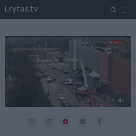
Paremkite Ukrainą