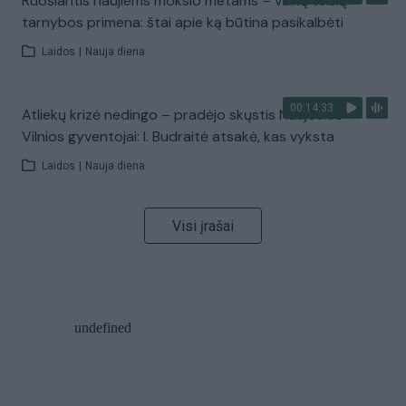
Ruošiantis naujiems mokslo metams – vaikų teisių
tarnybos primena: štai apie ką būtina pasikalbėti
Laidos
|
Nauja diena
00:14:33
Atliekų krizė nedingo – pradėjo skųstis Naujosios
Vilnios gyventojai: I. Budraitė atsakė, kas vyksta
Laidos
|
Nauja diena
Visi įrašai