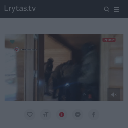
Paremkite Ukrainą