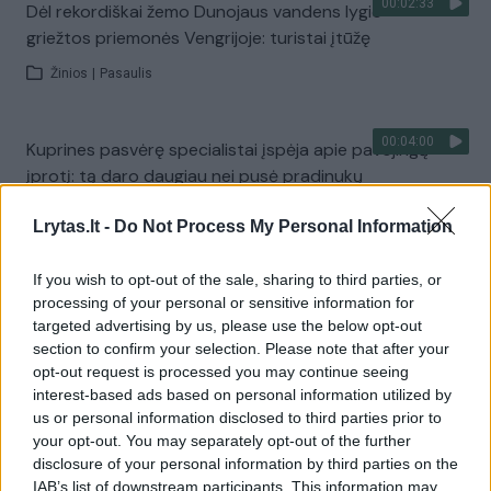
00:02:33
Dėl rekordiškai žemo Dunojaus vandens lygio –
griežtos priemonės Vengrijoje: turistai įtūžę
Žinios
|
Pasaulis
00:04:00
Kuprines pasvėrę specialistai įspėja apie pavojingą
įprotį: tą daro daugiau nei pusė pradinukų
Žinios
|
Lietuvos diena
Lrytas.lt -
Do Not Process My Personal Information
If you wish to opt-out of the sale, sharing to third parties, or
Visi įrašai
processing of your personal or sensitive information for
targeted advertising by us, please use the below opt-out
section to confirm your selection. Please note that after your
opt-out request is processed you may continue seeing
Žiūrimiausi įrašai
interest-based ads based on personal information utilized by
us or personal information disclosed to third parties prior to
your opt-out. You may separately opt-out of the further
00:00:30
disclosure of your personal information by third parties on the
Vaizdai iš tragiškos avarijos Vilniaus r.: dviejų moterų ir
IAB’s list of downstream participants. This information may