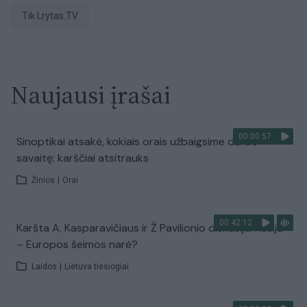
tik Lrytas.TV
Naujausi įrašai
00:00:57
Sinoptikai atsakė, kokiais orais užbaigsime darbo
savaitę: karščiai atsitrauks
Žinios
|
Orai
00:42:12
Karšta A. Kasparavičiaus ir Ž Pavilionio diskusija: Rusija
– Europos šeimos narė?
Laidos
|
Lietuva tiesiogiai