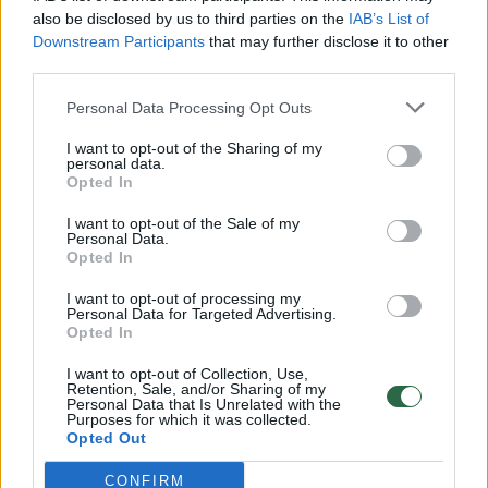
vaiko gyvybių išgelbėti nepavyko
also be disclosed by us to third parties on the
IAB’s List of
Žinios
|
Lietuvos diena
Downstream Participants
that may further disclose it to other
third parties.
00:00:57
Personal Data Processing Opt Outs
Savaitės vidurys nusimato karštas: temperatūra kils iki
32 laipsnių šilumos
I want to opt-out of the Sharing of my
personal data.
Žinios
|
Orai
Opted In
I want to opt-out of the Sale of my
Personal Data.
00:00:59
Nufilmavo, kaip patvino Vilniaus Vakarinis aplinkkelis:
Opted In
vaizdas pribloškia
I want to opt-out of processing my
Žinios
Personal Data for Targeted Advertising.
|
Lietuvos diena
Opted In
I want to opt-out of Collection, Use,
00:00:55
Avarija Vilniuje: į stotelę įsirėžęs automobilis sužalojo
Retention, Sale, and/or Sharing of my
Personal Data that Is Unrelated with the
dvi moteris
Purposes for which it was collected.
Opted Out
Žinios
|
Lietuvos diena
CONFIRM