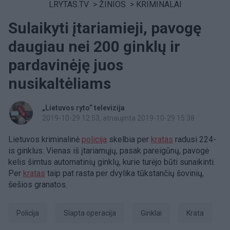
LRYTAS.TV
>
ŽINIOS
>
KRIMINALAI
Sulaikyti įtariamieji, pavogę
daugiau nei 200 ginklų ir
pardavinėję juos
nusikaltėliams
„Lietuvos ryto“ televizija
2019-10-29 12:53
, atnaujinta 2019-10-29 15:38
Lietuvos kriminalinė
policija
skelbia per
kratas
radusi 224-
is ginklus. Vienas iš įtariamųjų, pasak pareigūnų, pavogė
kelis šimtus automatinių ginklų, kurie turėjo būti sunaikinti.
Per
kratas
taip pat rasta per dvylika tūkstančių šovinių,
šešios granatos.
Policija
slapta operacija
Ginklai
krata