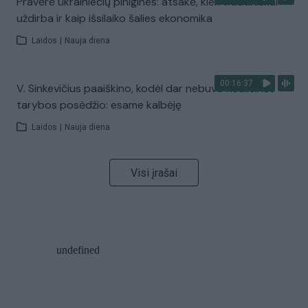
Pravėrė ukrainiečių pinigines: atsakė, kiek vidutiniškai
uždirba ir kaip išsilaiko šalies ekonomika
Laidos
|
Nauja diena
00:16:37
V. Sinkevičius paaiškino, kodėl dar nebuvo Koalicinės
tarybos posėdžio: esame kalbėję
Laidos
|
Nauja diena
Visi įrašai