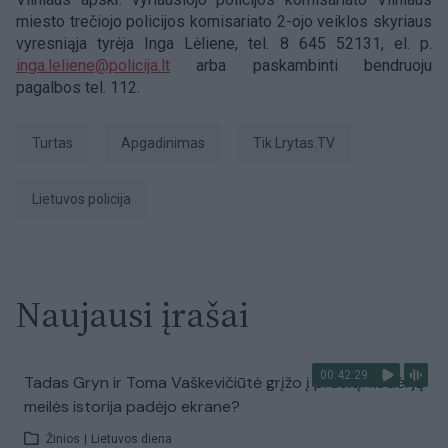
miesto trečiojo policijos komisariato 2-ojo veiklos skyriaus
vyresniąja tyrėja Inga Lėliene, tel. 8 645 52131, el. p.
inga.leliene
@policija.lt
arba paskambinti bendruoju
pagalbos tel. 112.
turtas
apgadinimas
tik Lrytas.TV
Lietuvos policija
Naujausi įrašai
00:42:29
Tadas Gryn ir Toma Vaškevičiūtė grįžo į praeitį: kodėl jų
meilės istorija padėjo ekrane?
Žinios
|
Lietuvos diena