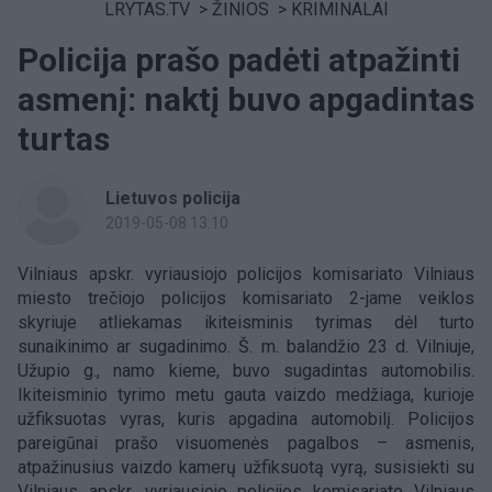
LRYTAS.TV
>
ŽINIOS
>
KRIMINALAI
Policija prašo padėti atpažinti
asmenį: naktį buvo apgadintas
turtas
Lietuvos policija
2019-05-08 13:10
Vilniaus apskr. vyriausiojo policijos komisariato Vilniaus
miesto trečiojo policijos komisariato 2-jame veiklos
skyriuje atliekamas ikiteisminis tyrimas dėl turto
sunaikinimo ar sugadinimo. Š. m. balandžio 23 d. Vilniuje,
Užupio g., namo kieme, buvo sugadintas automobilis.
Ikiteisminio tyrimo metu gauta vaizdo medžiaga, kurioje
užfiksuotas vyras, kuris apgadina automobilį. Policijos
pareigūnai prašo visuomenės pagalbos – asmenis,
atpažinusius vaizdo kamerų užfiksuotą vyrą, susisiekti su
Vilniaus apskr. vyriausiojo policijos komisariato Vilniaus