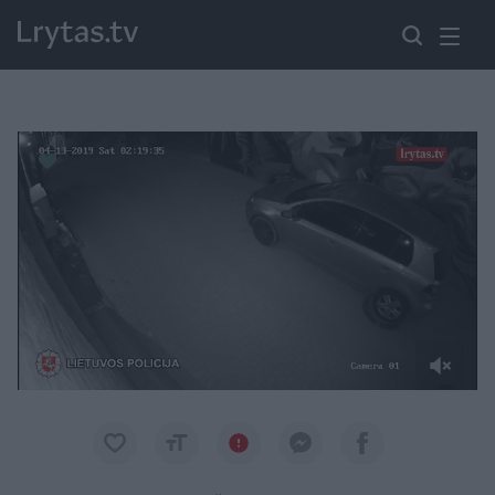
Paremkite Ukrainą