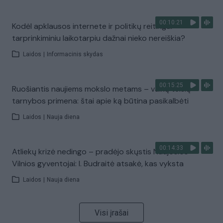
00:10:21
Kodėl apklausos internete ir politikų reitingai
tarprinkiminiu laikotarpiu dažnai nieko nereiškia?
Laidos
|
Informacinis skydas
00:15:25
Ruošiantis naujiems mokslo metams – vaikų teisių
tarnybos primena: štai apie ką būtina pasikalbėti
Laidos
|
Nauja diena
00:14:33
Atliekų krizė nedingo – pradėjo skųstis Naujosios
Vilnios gyventojai: I. Budraitė atsakė, kas vyksta
Laidos
|
Nauja diena
Visi įrašai