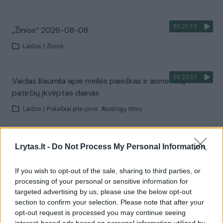
00:21:19
„Žinios“ 2026-08-08
Laidos
|
Žinios
00:23:57
Vaidas Baumila apie meilės paieškas ir asmeninių
patirčių įkvėptas dainas
Laidos
|
Pokalbiai prie jūros. Atostogų ritmu
00:00:40
Dronai Vokietijoje kelia vis daugiau klausimų: du
Lrytas.lt -
Do Not Process My Personal Information
pastebėti virš karinės bazės
If you wish to opt-out of the sale, sharing to third parties, or
Žinios
|
Pasaulis
processing of your personal or sensitive information for
targeted advertising by us, please use the below opt-out
section to confirm your selection. Please note that after your
Visi įrašai
opt-out request is processed you may continue seeing