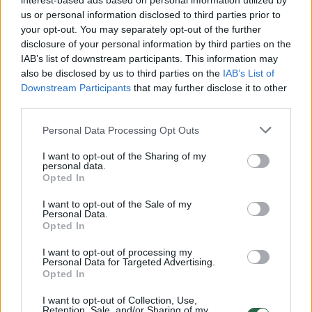
interest-based ads based on personal information utilized by
us or personal information disclosed to third parties prior to
your opt-out. You may separately opt-out of the further
Žiūrimiausi įrašai
disclosure of your personal information by third parties on the
IAB’s list of downstream participants. This information may
also be disclosed by us to third parties on the
IAB’s List of
00:00:30
Downstream Participants
that may further disclose it to other
Vaizdai iš tragiškos avarijos Vilniaus r.: dviejų moterų ir
third parties.
vaiko gyvybių išgelbėti nepavyko
Personal Data Processing Opt Outs
Žinios
|
Lietuvos diena
I want to opt-out of the Sharing of my
personal data.
00:00:57
Savaitės vidurys nusimato karštas: temperatūra kils iki
Opted In
32 laipsnių šilumos
I want to opt-out of the Sale of my
Personal Data.
Žinios
|
Orai
Opted In
I want to opt-out of processing my
Personal Data for Targeted Advertising.
00:15:54
V. Zalužno pasisakymą laiko bandymu įsitvirtinti
Opted In
Ukrainos politikoje: jis yra neteisus
I want to opt-out of Collection, Use,
Laidos
|
Nauja diena
Retention, Sale, and/or Sharing of my